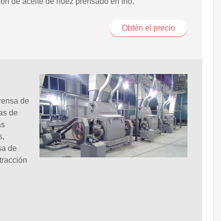
ón de aceite de nuez prensado en frío.
Obtén el precio
prensa de
as de
as
s,
sa de
tracción