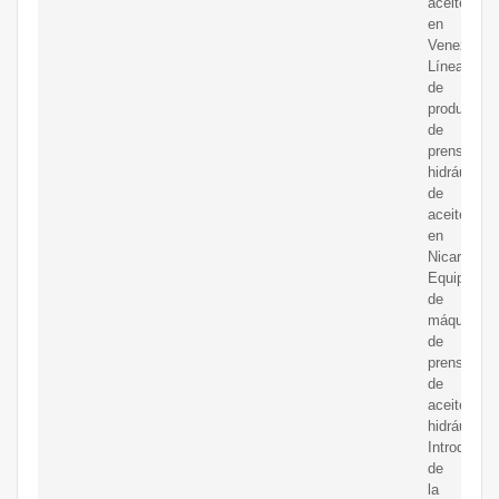
aceite
en
Venezuela.
Línea
de
producción
de
prensa
hidráulica
de
aceite
en
Nicaragua.
Equipo
de
máquina
de
prensa
de
aceite
hidráulico.
Introducci
de
la