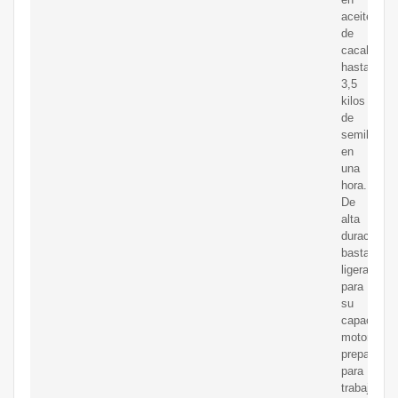
aceite
de
cacahuete
hasta
3,5
kilos
de
semillas
en
una
hora..
De
alta
duración,
bastante
ligera
para
su
capacidad
motora,
preparada
para
trabajar