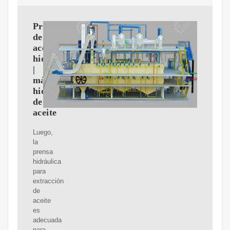
Prensa
de
aceite
hidráulica
|
máquina
hidráulica
de
aceite
Luego,
la
prensa
hidráulica
para
extracción
de
aceite
es
adecuada
para