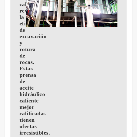
caliente
revoluciona
la
eficiencia
de
excavación
y
rotura
de
rocas.
Estas
prensa
de
aceite
hidráulico
caliente
mejor
calificadas
tienen
ofertas
irresistibles.