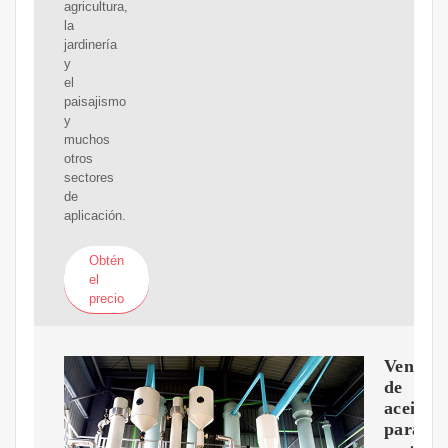
agricultura,
la
jardinería
y
el
paisajismo
y
muchos
otros
sectores
de
aplicación.
Obtén
el
precio
Venta
de
aceite
para