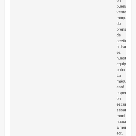
en
buena
ventaLa
máquina
de
prensado
de
aceite
hidráulico
es
nuestro
equipo
patentado.
La
máquina
está
especializ
en
escurrir
sésamo,
maní,
nueces,
almendras,
etc.