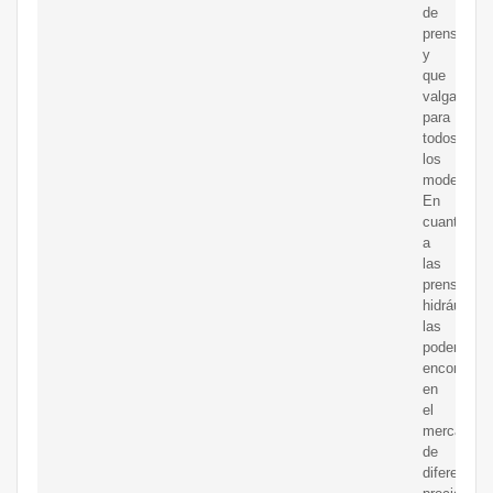
de
prensa
y
que
valga
para
todos
los
modelos.
En
cuanto
a
las
prensas
hidráulicas
las
podemos
encontrar
en
el
mercado
de
diferentes