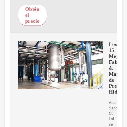
Obtén
el
precio
Los
15
Mejore
Fabrica
&
Marcas
de
Prensas
Hidrául
Asai
Sangyo
Co.,
Ltd.
se