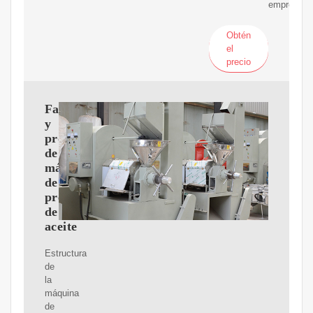
empresa
Obtén
el
precio
Fabricantes
y
proveedores
de
máquinas
de
prensa
de
aceite
Estructura
de
la
máquina
de