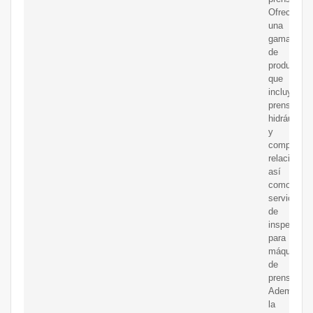
Ofrecen
una
gama
de
productos
que
incluye
prensa
hidráulica
y
component
relacionad
así
como
servicios
de
inspección
para
máquinas
de
prensado.
Además,
la