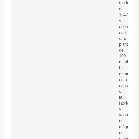
fundó
en
1947
y
cuenta
con
una
plantilla
de
100
empleados
La
empresa
está
especializ
en
la
fabricación
y
venta
de
máquinas
de
prensado.