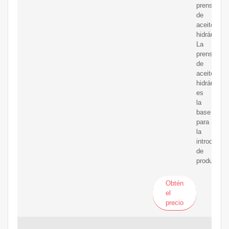
prensa
de
aceite
hidráulica
La
prensa
de
aceite
hidráulica
es
la
base
para
la
introducci
de
productos
Obtén
el
precio