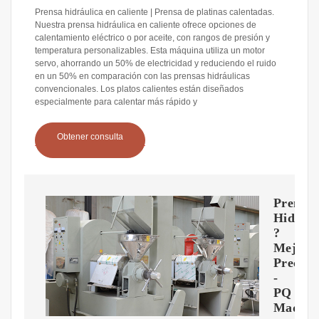
Prensa hidráulica en caliente | Prensa de platinas calentadas.
Nuestra prensa hidráulica en caliente ofrece opciones de
calentamiento eléctrico o por aceite, con rangos de presión y
temperatura personalizables. Esta máquina utiliza un motor
servo, ahorrando un 50% de electricidad y reduciendo el ruido
en un 50% en comparación con las prensas hidráulicas
convencionales. Los platos calientes están diseñados
especialmente para calentar más rápido y
Obtener consulta
Prensas
Hidrául
?
Mejor
Precio
-
PQ
Maquin