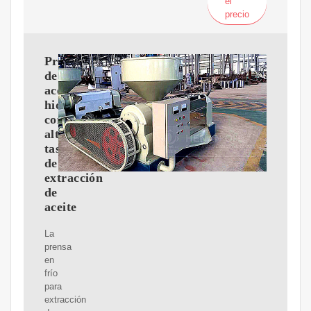
el
precio
Prensa
de
aceite
hidráulica
con
alta
tasa
de
extracción
de
aceite
La
prensa
en
frío
para
extracción