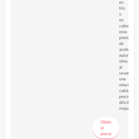
en
frío
o
en
caliente,
esta
prensa
de
aceite
automática
ofrece
al
usuario
una
relación
calidad
precio
difícilment
mejorable.
Obtén
el
precio