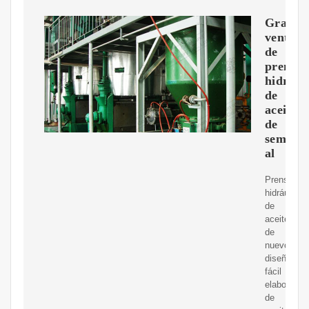
Gran
venta
de
prensa
hidrául
de
aceite
de
semilla
al
Prensa
hidráulica
de
aceite
de
nuevo
diseño,
fácil
elaboració
de