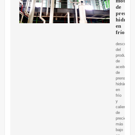
motor
de
prensa
hidrául
en
frío
descripció
del
productoMo
de
aceite
de
prensa
hidráulica
en
frío
y
caliente
de
precio
más
bajo