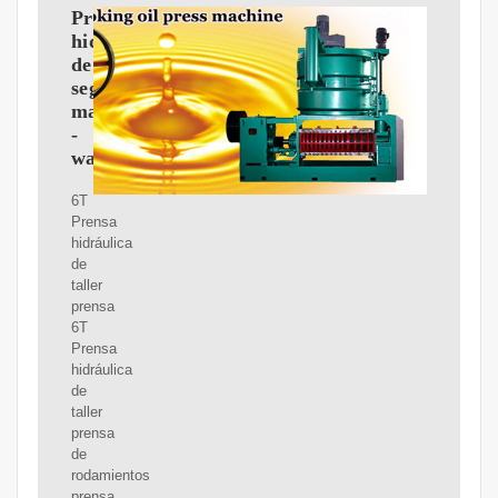
Prensa
hidráulica
de
segunda
mano
-
wallapop
6T
Prensa
hidráulica
de
taller
prensa
6T
Prensa
hidráulica
de
taller
prensa
de
rodamientos
prensa