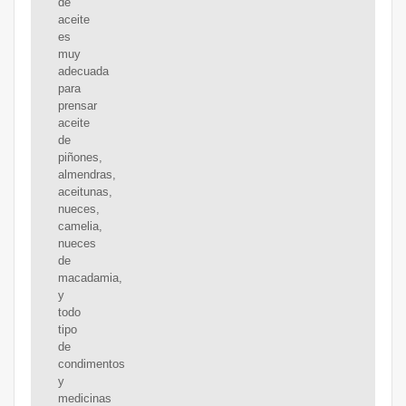
de
aceite
es
muy
adecuada
para
prensar
aceite
de
piñones,
almendras,
aceitunas,
nueces,
camelia,
nueces
de
macadamia,
y
todo
tipo
de
condimentos
y
medicinas