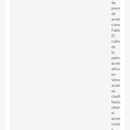
de
prensado
de
aceite
comestible
Fabricante
El
cultivo
de
la
palma
aceitera
africana
en
Venezuela
aceite
es
clarificado
hasta
obtener
el
aceite
crudo
o