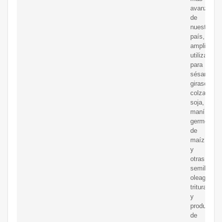
avanzadas
de
nuestro
país,
ampliamen
utilizada
para
sésamo,
girasol,
colza,
soja,
maní,
germen
de
maíz
y
otras
semillas
oleaginosa
trituración
y
producción
de