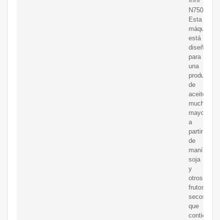
===
N750.000
Esta
máquina
está
diseñada
para
una
producción
de
aceite
mucho
mayor
a
partir
de
maní,
soja
y
otros
frutos
secos
que
contienen