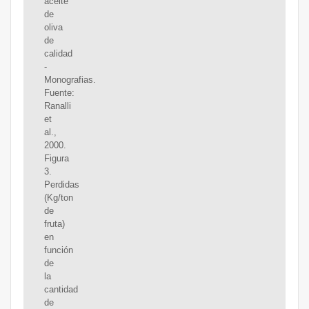
aceite
de
oliva
de
calidad
-
Monografias.
Fuente:
Ranalli
et
al.,
2000.
Figura
3.
Perdidas
(Kg/ton
de
fruta)
en
función
de
la
cantidad
de