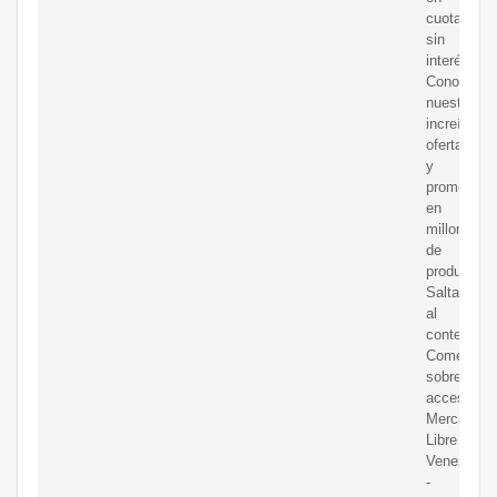
cuotas
sin
interés!
Conozca
nuestras
increíbles
ofertas
y
promocion
en
millones
de
productos.
Saltar
al
contenido
Comentar
sobre
accesibilid
Mercado
Libre
Venezuela
-