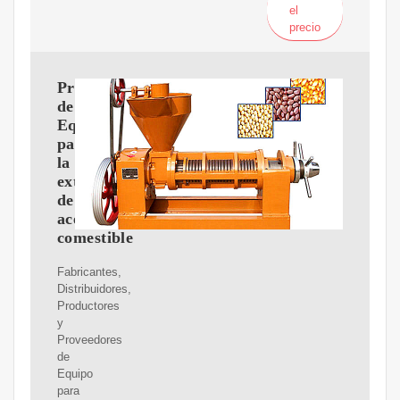
el
precio
Proveedores
de
Equipo
para
la
extracción
de
aceite
comestible
Fabricantes,
Distribuidores,
Productores
y
Proveedores
de
Equipo
para