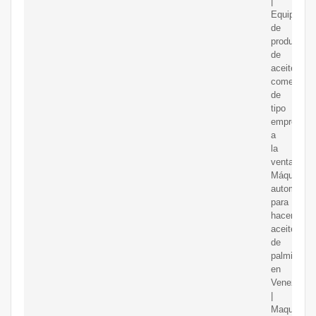
|
Equipo
de
producción
de
aceite
comestible
de
tipo
empresaria
a
la
venta.
Máquina
automática
para
hacer
aceite
de
palmiste
en
Venezuela
|
Maquinaria