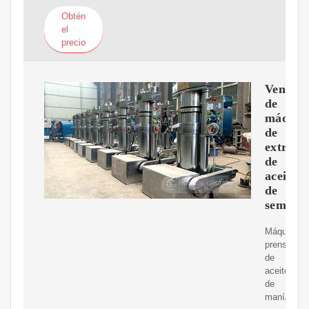
Obtén
el
precio
Venta
de
máquin
de
extracc
de
aceite
de
semilla
Máquina
prensadora
de
aceite
de
maní/caca