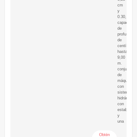
cm
y
0.30,
capacidad
de
profundida
de
centímetro
hasta
9,00
m.
conjunto
de
máquinas
con
sistema
hidráulico
con
estabilizad
y
una
Obtén