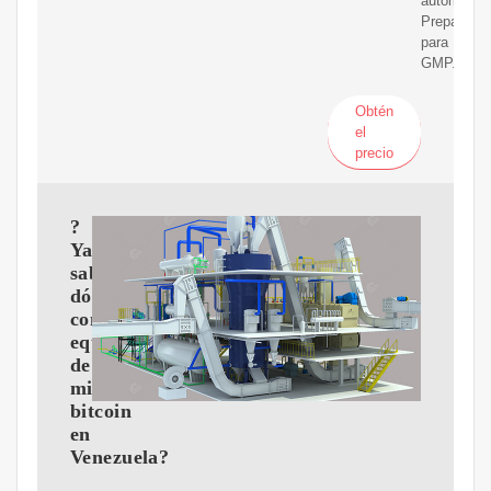
automatiza
Preparado
para
GMP.
Obtén
el
precio
?
Ya
sabes
dónde
comprar
equipos
de
minería
bitcoin
en
Venezuela?