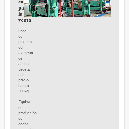
comestible
para
la
venta
línea
de
proceso
del
extractor
de
aceite
vegetal
del
precio
barato
500kg
|
Equipo
de
producción
de
aceite