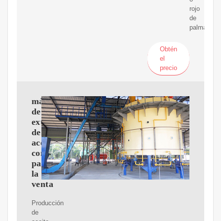
rojo
de
palma.
Obtén
el
precio
máquina
de
extracción
de
aceite
comestible
para
la
venta
Producción
de