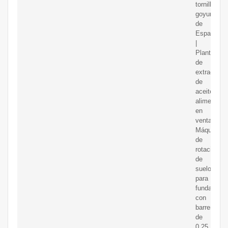
tornillo
goyum
de
España
|
Planta
de
extracción
de
aceite
alimentario
en
venta.
Máquina
de
rotación
de
suelos
para
fundacione
con
barrena
de
0,25