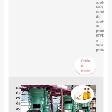
aceite.
Máquina
expulsora
de
aceite
de
palmiste
6TPD
a
Venezuela,
pequeña.
Obtén
el
precio
máquina
de
extracción
de
aceite