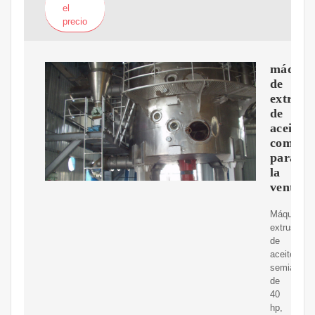
el
precio
máquin
de
extracc
de
aceite
comesti
para
la
venta
Máquina
extrusora
de
aceite
semiautom
de
40
hp,