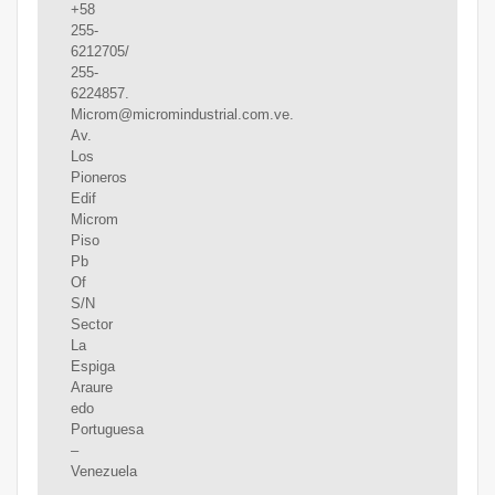
+58
255-
6212705/
255-
6224857.
Microm@micromindustrial.com.ve.
Av.
Los
Pioneros
Edif
Microm
Piso
Pb
Of
S/N
Sector
La
Espiga
Araure
edo
Portuguesa
–
Venezuela