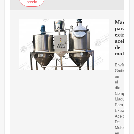
precio
Maquin
para
extraer
aceite
de
motor
Envíos
Gratis
en
el
día
Compre
Maquina
Para
Extraer
Aceite
De
Motor
en