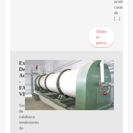
aceite.
característ
de
[…]
Obtén
el
precio
Extractor
De
Aceites
-
FAIRUZ
VENEZUELA
Semillas
de
calabaza:
rendimiento
de