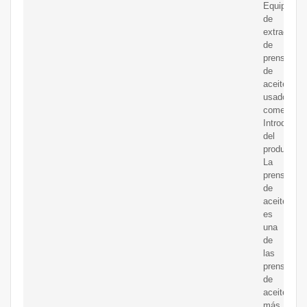
Equipo
de
extracción
de
prensa
de
aceite
usado
comercial
Introducci
del
producto
La
prensa
de
aceite
es
una
de
las
prensas
de
aceite
más