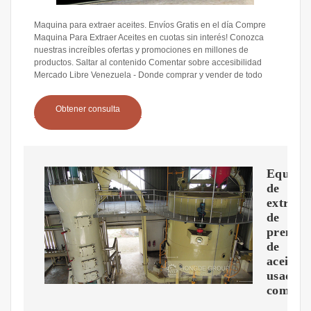
Maquina para extraer aceites. Envíos Gratis en el día Compre
Maquina Para Extraer Aceites en cuotas sin interés! Conozca
nuestras increíbles ofertas y promociones en millones de
productos. Saltar al contenido Comentar sobre accesibilidad
Mercado Libre Venezuela - Donde comprar y vender de todo
Obtener consulta
Equipo
de
extracc
de
prensa
de
aceite
usados
comerci