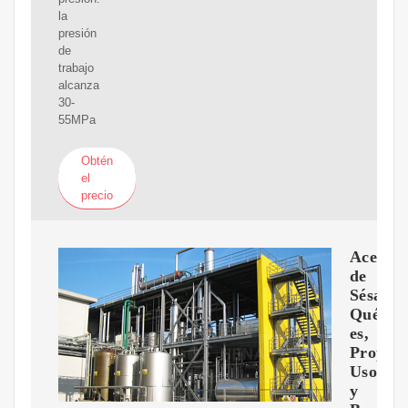
la
presión
de
trabajo
alcanza
30-
55MPa
Obtén
el
precio
Aceite
de
Sésamo
Qué
es,
Propied
Usos
y