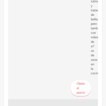
rutinas
y
tratamient
de
belleza,
pero
también
con
miles
de
a?
os
de
usos
en
la
cocina.
Obtén
el
precio