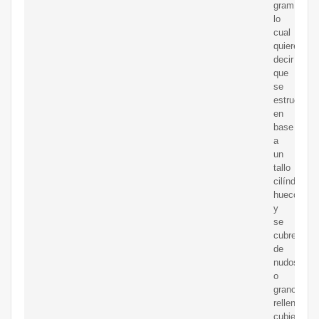
gramínea
lo
cual
quiere
decir
que
se
estructura
en
base
a
un
tallo
cilíndrico
hueco
y
se
cubre
de
nudos
o
granos
rellenos,
cubiertos