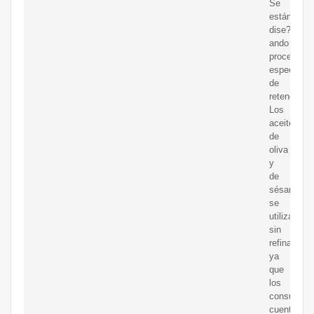
Se
están
dise?
ando
procesos
especiales
de
retención.
Los
aceites
de
oliva
y
de
sésamo
se
utilizan
sin
refinar,
ya
que
los
consumido
cuentan