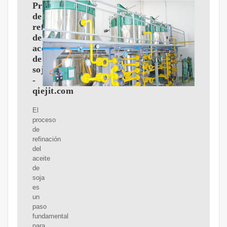
Proceso
de
refinación
del
aceite
de
soja
-
qiejit.com
El
proceso
de
refinación
del
aceite
de
soja
es
un
paso
fundamental
para