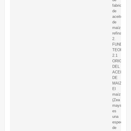
fabricación
de
aceite
de
maíz
refinado.
2.
FUNDAME
TEORICOS
2.1
ORIGEN
DEL
ACEITE
DE
MAIZ
El
maíz
(Zea
mays)
es
una
especie
de