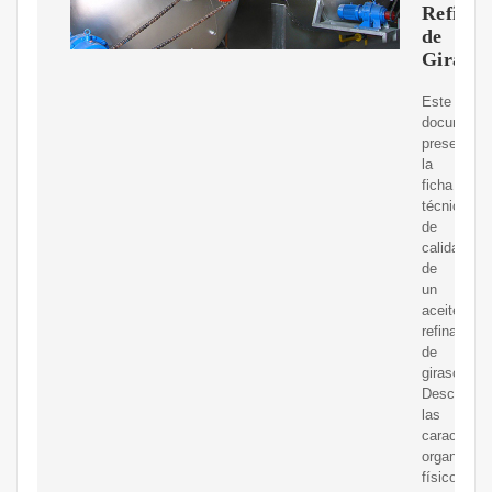
Refina
de
Girasol
Este
documento
presenta
la
ficha
técnica
de
calidad
de
un
aceite
refinado
de
girasol.
Describe
las
característ
organolépt
físicoquím