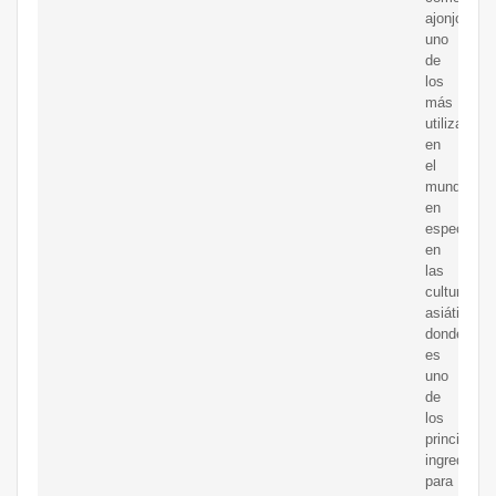
ajonjolí.Es
uno
de
los
más
utilizados
en
el
mundo,
en
especial
en
las
culturas
asiáticas
donde
es
uno
de
los
principales
ingredient
para