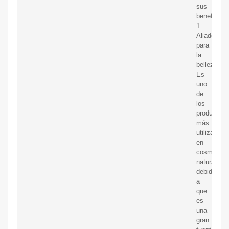
sus
beneficios.
1.
Aliado
para
la
belleza
Es
uno
de
los
productos
más
utilizados
en
cosmética
natural
debido
a
que
es
una
gran