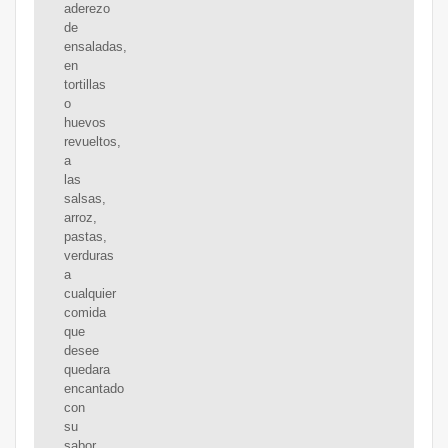
aderezo
de
ensaladas,
en
tortillas
o
huevos
revueltos,
a
las
salsas,
arroz,
pastas,
verduras
a
cualquier
comida
que
desee
quedara
encantado
con
su
sabor