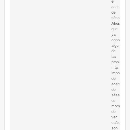
el
aceite
de
sésamo?
Ahora
que
ya
conoces
algunas
de
las
propiedade
más
importante
del
aceite
de
sésamo,
es
momento
de
ver
cuáles
son