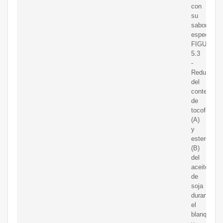
con
su
sabor
específico.
FIGURA
5.3
-
Reducción
del
contenido
de
tocoferol
(A)
y
esterol
(B)
del
aceite
de
soja
durante
el
blanqueo