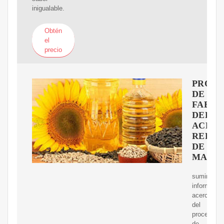
inigualable.
Obtén
el
precio
PROC
DE
FABRI
DEL
ACEIT
REFIN
DE
MAIZ
suministra
informació
acerca
del
proceso
de