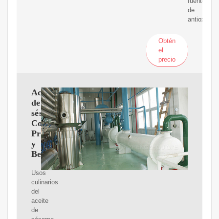
fuente
de
antioxidant
Obtén
el
precio
Aceite
de
sésamo:
Contraindicaciones,
Propiedades
y
Beneficios
Usos
culinarios
del
aceite
de