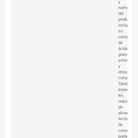
y
nutricional
del
producto,
incluyendo
su
composici
de
ácidos
grasos,
esteroles
y
otros
component
También
especifica
los
requisitos
de
almacenam
fecha
de
consumo
preferente