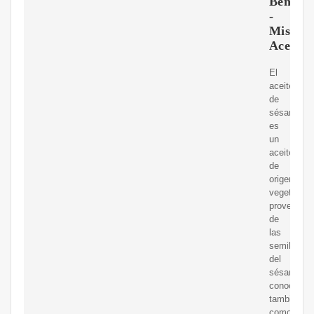
Benefic
-
Mis
Aceitito
El
aceite
de
sésamo
es
un
aceite
de
origen
vegetal
provenient
de
las
semillas
del
sésamo,
conocido
también
como