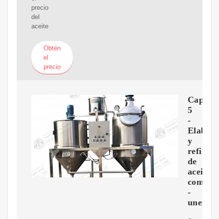
precio
del
aceite
Obtén
el
precio
Capítul
5
-
Elabora
y
refinad
de
aceites
comesti
-
unex.es