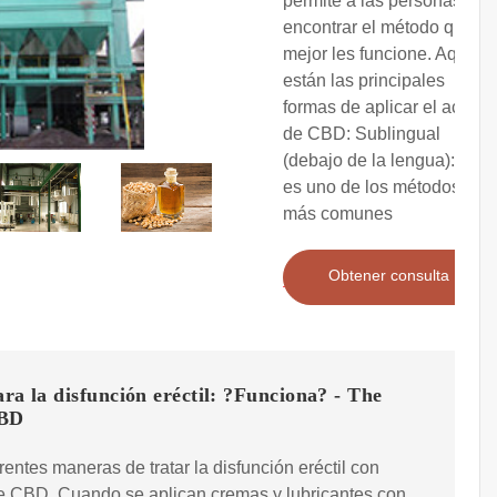
permite a las personas
encontrar el método que
mejor les funcione. Aquí
están las principales
formas de aplicar el aceite
de CBD: Sublingual
(debajo de la lengua): Este
es uno de los métodos
más comunes
Obtener consulta
a la disfunción eréctil: ?Funciona? - The
CBD
rentes maneras de tratar la disfunción eréctil con
e CBD. Cuando se aplican cremas y lubricantes con