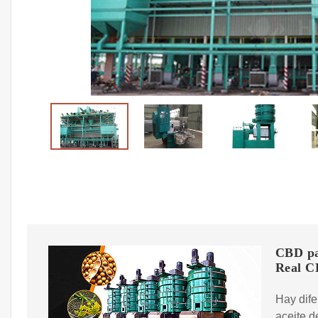
CBD par
Real 
Hay dife
aceite d