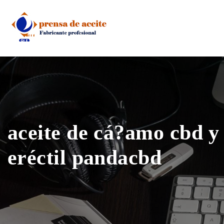
Skip
to
content
aceite de cá?amo cbd y
eréctil pandacbd