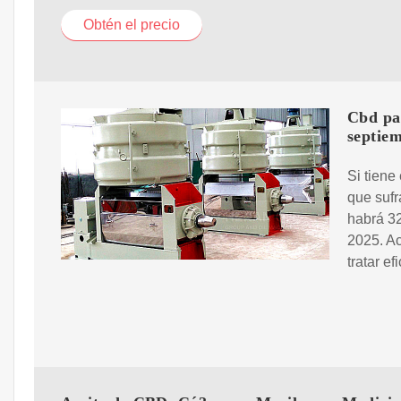
Obtén el precio
Cbd par
septie
Si tiene
que sufr
habrá 32
2025. A
tratar ef