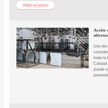
Obtén el precio
Aceite 
alterna
Uso del 
conside
tratar l
Calidad 
puede va
proveed