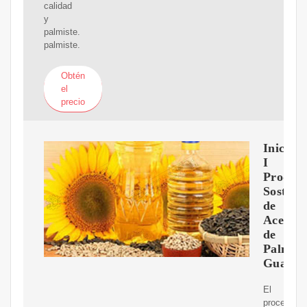
calidad
y
palmiste.
palmiste.
Obtén
el
precio
Inicio
I
Produc
Sosteni
de
Aceite
de
Palma
Guatem
El
proceso