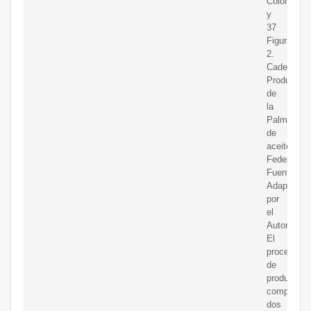
Colombia
y
37
Figura
2.
Cadena
Productiva
de
la
Palma
de
aceite
Fedepalma
Fuente:
Adaptado
por
el
Autor
El
proceso
de
producción
comprende
dos