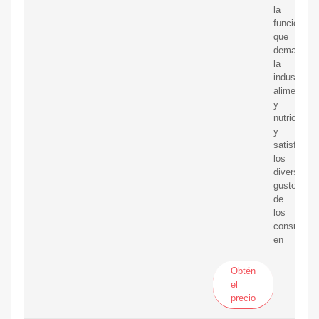
la
funcionali
que
demanda
la
industria
alimentaria
y
nutricional
y
satisfacie
los
diversos
gustos
de
los
consumido
en
Obtén
el
precio