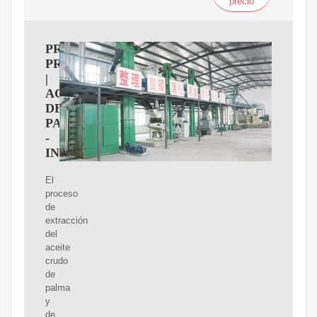
precio
PROCESO
PRODUCTIVO
|
ACEITES
DE
PALMA
-
INDUAGRO
El
proceso
de
extracción
del
aceite
crudo
de
palma
y
de