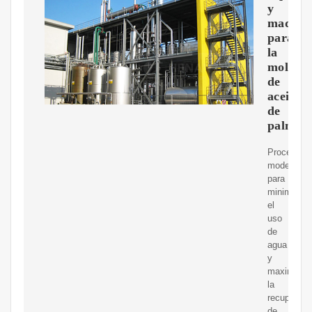
y
maquin
para
la
molien
de
aceite
de
palma
Procesami
moderno
para
minimizar
el
uso
de
agua
y
maximizar
la
recuperaci
de