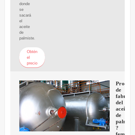
donde
se
sacará
el
aceite
de
palmiste.
Obtén
el
precio
Proceso
de
fabrica
del
aceite
de
palma
?
feminae