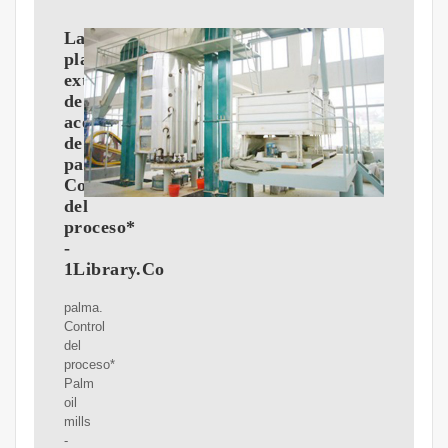
La
planta
extractora
de
aceite
de
palma.
Control
del
proceso*
-
1Library.Co
palma.
Control
del
proceso*
Palm
oil
mills
-