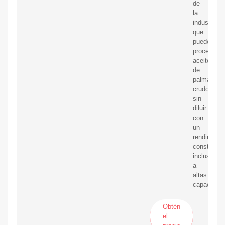
de
la
industria
que
puede
procesar
aceite
de
palma
crudo
sin
diluir
con
un
rendimient
constante,
incluso
a
altas
capacidad
Obtén
el