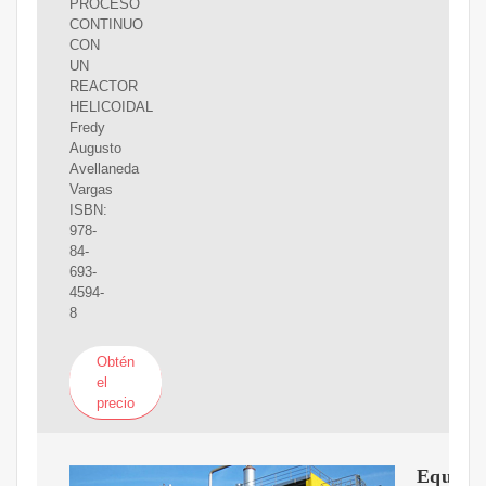
PROCESO
CONTINUO
CON
UN
REACTOR
HELICOIDAL
Fredy
Augusto
Avellaneda
Vargas
ISBN:
978-
84-
693-
4594-
8
Obtén
el
precio
Equipo