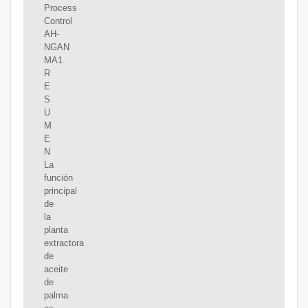
Process
Control
AH-
NGAN
MA1
R
E
S
U
M
E
N
La
función
principal
de
la
planta
extractora
de
aceite
de
palma