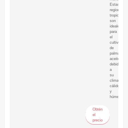
Estas
regiones
tropicales
son
ideales
para
el
cultivo
de
palma
aceitera
debido
a
su
clima
cálido
y
húmedo.
Obtén
el
precio