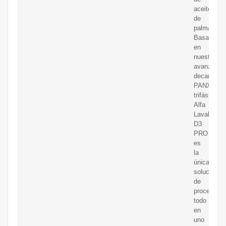
aceite
de
palma
Basado
en
nuestro
avanzado,
decantador
PANX
trifásico
Alfa
Laval
D3
PRO
es
la
única
solución
de
procesami
todo
en
uno