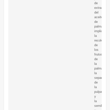
de
extracción
del
aceite
de
palma
implica
la
recolecció
de
los
frutos
de
la
palma,
la
separación
de
la
pulpa
y
la
semilla,