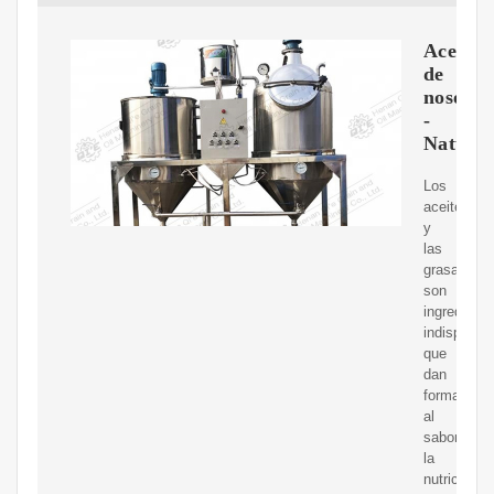
Acerca
de
nosotro
-
NaturAc
Los
aceites
y
las
grasas
son
ingredient
indispensa
que
dan
forma
al
sabor,
la
nutrición