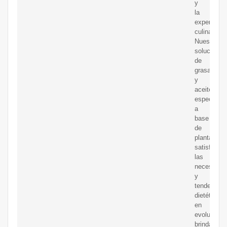
y
la
experienci
culinaria.
Nuestras
soluciones
de
grasas
y
aceites
especiales
a
base
de
plantas
satisfacen
las
necesidad
y
tendencias
dietéticas
en
evolución,
brindando