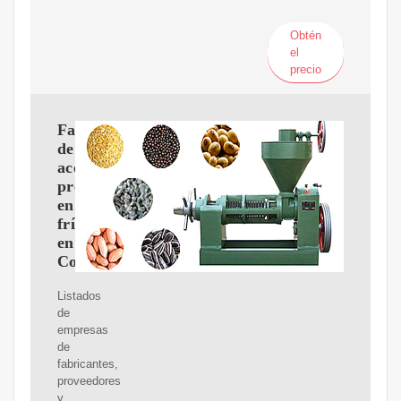
Obtén
el
precio
Fabricantes
de
aceite
prensado
en
frío
en
Coimbatore
Listados
de
empresas
de
fabricantes,
proveedores
y