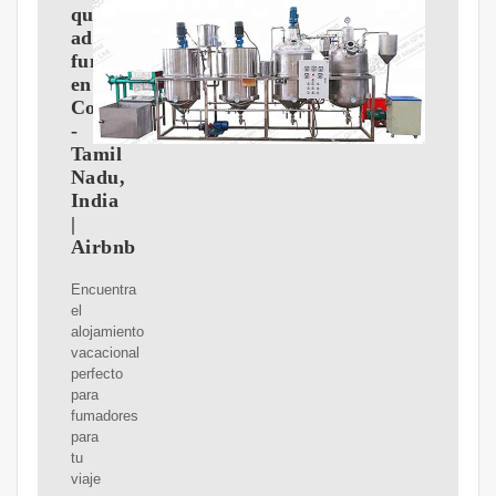
que
admiten
fumadores
en
Coimbatore
-
Tamil
Nadu,
India
|
Airbnb
Encuentra
el
alojamiento
vacacional
perfecto
para
fumadores
para
tu
viaje