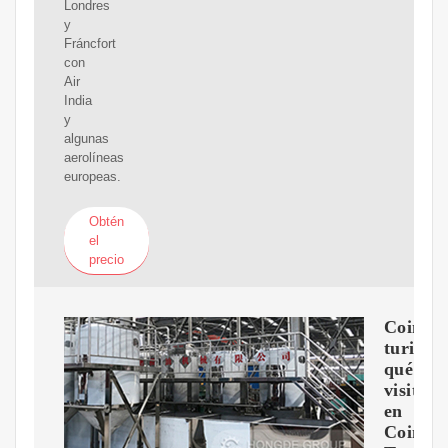
Londres
y
Fráncfort
con
Air
India
y
algunas
aerolíneas
europeas.
Obtén
el
precio
Coimba
turismo
qué
visitar
en
Coimba