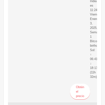
India
es
11:24:21
Viernes,
Enero
3,
2025,
Semana
1
Bitcoin's
birthday
Sol:
↑
06:41
↓
18:13
(11h
32m)
Obtén
el
precio