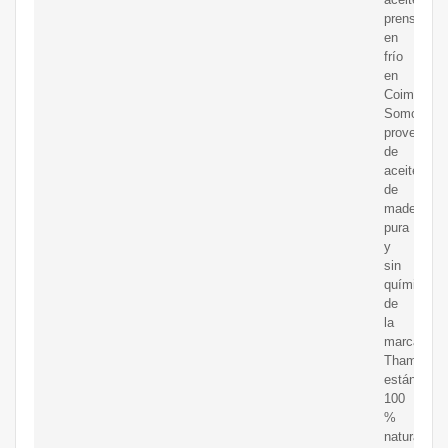
prensado
en
frío
en
Coimbatore
Somos
proveedor
de
aceite
de
madera
pura
y
sin
químicos
de
la
marca
Thamani
estándar.
100
%
natural.