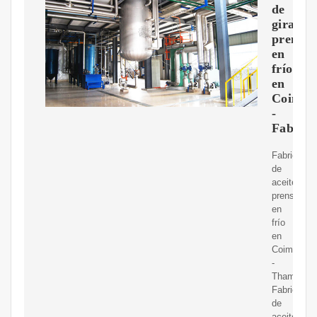
de
girasol
prensa
en
frío
en
Coimba
-
Fabrica
Fabricante
de
aceite
prensado
en
frío
en
Coimbator
-
Thamani
Fabricante
de
aceite