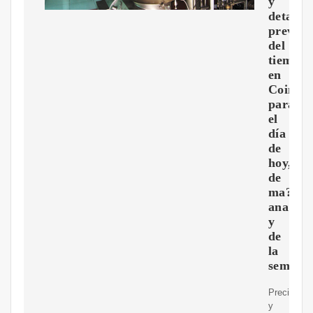
y
detalla
previsi
del
tiempo
en
Coimba
para
el
día
de
hoy,
de
ma?
ana
y
de
la
semana
Precisa
y