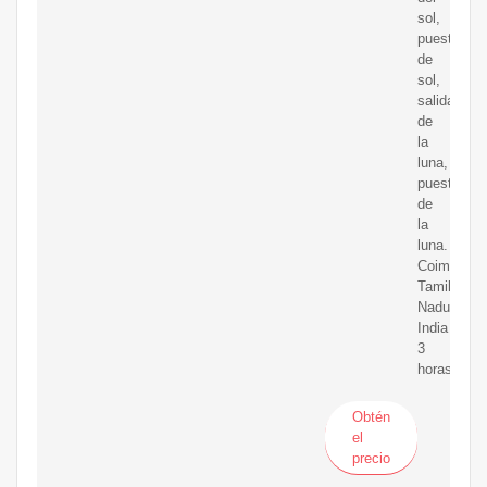
sol,
puesta
de
sol,
salida
de
la
luna,
puesta
de
la
luna.
Coimbatore
Tamil
Nadu,
India
3
horas/
Obtén
el
precio