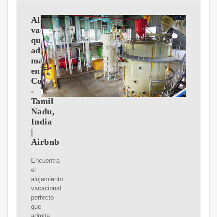
Alquileres
vacacionales
que
admiten
mascotas
en
Coimbatore
-
Tamil
Nadu,
India
|
Airbnb
Encuentra
el
alojamiento
vacacional
perfecto
que
admita