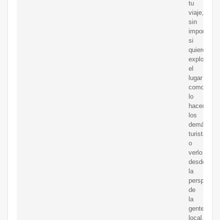
tu
viaje,
sin
importar
si
quieres
explorar
el
lugar
como
lo
hacen
los
demás
turistas
o
verlo
desde
la
perspectiv
de
la
gente
local.