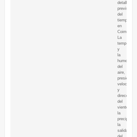
detallada
previsión
del
tiempo
en
Coimbatore
La
temperatur
y
la
humedad
del
aire,
presión,
velocidad
y
dirección
del
viento,
la
precipitaci
la
salida
del