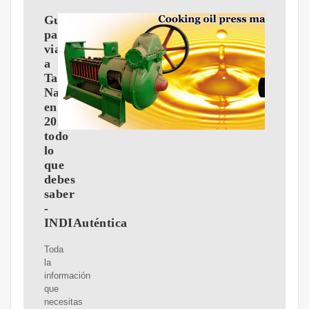
Guía
para
viajar
a
Tamil
Nadu
en
2024:
todo
lo
que
debes
saber
-
INDIAuténtica
Toda
la
información
que
necesitas