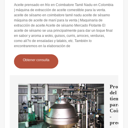
Aceite prensado en frío en Coimbatore Tamil Nadu en Colombia
| máquina de extracción de aceite comestible para la venta.
aceite de sésamo en coimbatore tamil nadu aceite de sésamo
máquina de aceite de maní para la venta | Maquinaria de
extracción de aceite Aceite de sésamo Mercado Flotante El
aceite de sésamo se usa principalmente para dar un toque final
en sabor y aroma a woks, guisos, curris, arroces, verduras,
como ali?o de ensaladas y tatakis, etc. También lo
encontraremos en la elaboración de
Obtener consulta
Pronóst
del
tiempo
para
Coimba
-
precisa