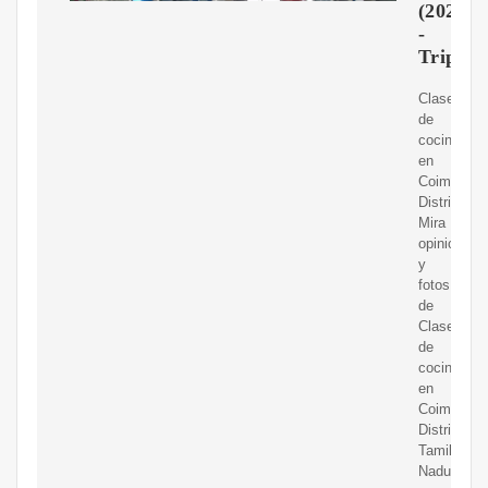
(2023)
-
Tripadv
Clases
de
cocina
en
Coimbator
District:
Mira
opiniones
y
fotos
de
Clases
de
cocina
en
Coimbator
District,
Tamil
Nadu