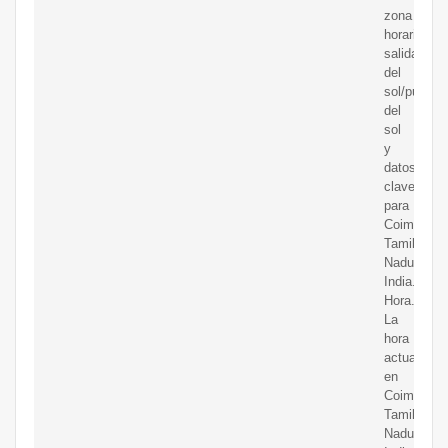
zona
horaria,
salida
del
sol/puesta
del
sol
y
datos
clave
para
Coimbatore
Tamil
Nadu,
India.
Hora.mx
La
hora
actual
en
Coimbatore
Tamil
Nadu,