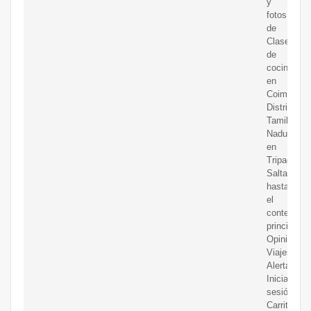
y
fotos
de
Clases
de
cocina
en
Coimbator
District,
Tamil
Nadu
en
Tripadvisor
Saltar
hasta
el
contenido
principal
Opinión
Viajes
Alertas
Iniciar
sesión
Carrito