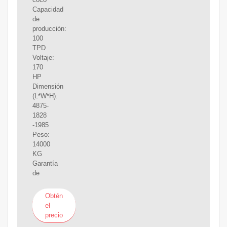
Capacidad
de
producción:
100
TPD
Voltaje:
170
HP
Dimensión
(L*W*H):
4875-
1828
-1985
Peso:
14000
KG
Garantía
de
Obtén
el
precio