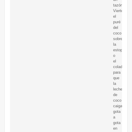
tazón.
Vierte
el
puré
del
coco
sobre
la
estopilla
o
el
colador
para
que
la
leche
de
coco
caiga
gota
a
gota
en