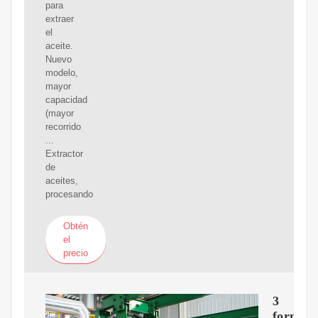
para
extraer
el
aceite.
Nuevo
modelo,
mayor
capacidad
(mayor
recorrido
...
Extractor
de
aceites,
procesando
Obtén
el
precio
3
formas