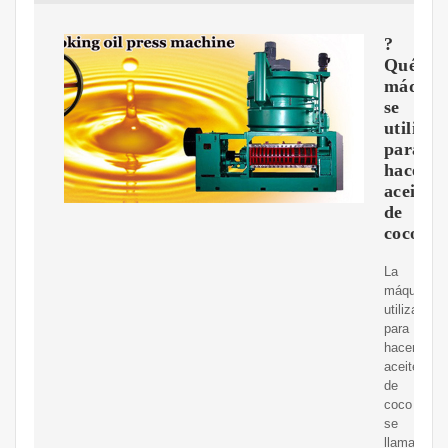
?
Qué
máquin
se
utiliza
para
hacer
aceite
de
coco?
La
máquina
utilizada
para
hacer
aceite
de
coco
se
llama