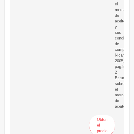
el
mercado
de
aceite
y
sus
condicione
de
competenc
Nicaragua
2005,
pág.8
2
Estudio
sobre
el
mercado
de
aceite
Obtén
el
precio