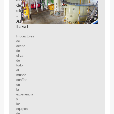
de
oliva
-
Alfa
Laval
Productores
de
aceite
de
oliva
de
todo
el
mundo
confían
en
la
experiencia
y
los
equipos
de