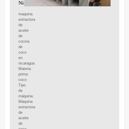
Nicaragua
maquina
extractora
de
aceite
de
cocina
de
coco
en
nicaragua
Materia
prima:
coco
Tipo
de
máquina:
Máquina
extractora
de
aceite
de
coco