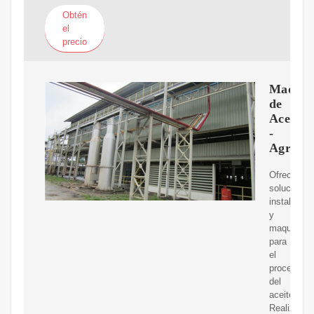
Obtén
el
precio
Maquin
de
Aceite
-
Agrovi
Ofrecemos
soluciones
instalacio
y
maquinaria
para
el
proceso
del
aceite.
Realizamo