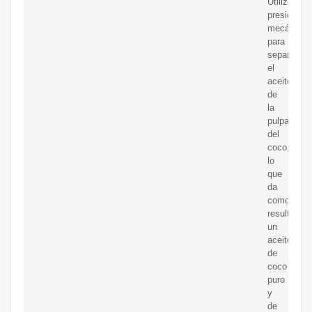
Utiliza
presión
mecánica
para
separar
el
aceite
de
la
pulpa
del
coco,
lo
que
da
como
resultado
un
aceite
de
coco
puro
y
de