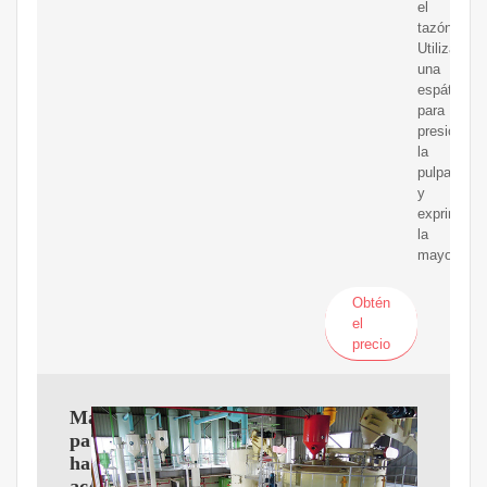
el
tazón.
Utiliza
una
espátula
para
presionar
la
pulpa
y
exprimir
la
mayor
Obtén
el
precio
Maquinaria
para
hacer
aceite