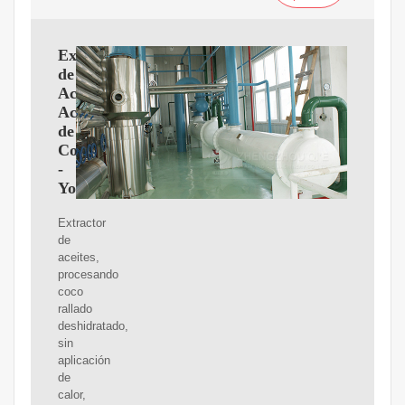
Extractor
de
Aceites:
Aceite
de
Coco
-
YouTube
Extractor
de
aceites,
procesando
coco
rallado
deshidratado,
sin
aplicación
de
calor,