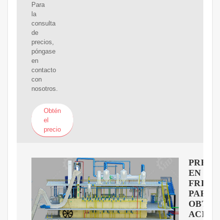
Para
la
consulta
de
precios,
póngase
en
contacto
con
nosotros.
Obtén
el
precio
PRENS
EN
FRIO
PARA
OBTE
ACEIT