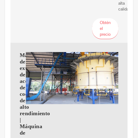
alta
calidad.
Obtén
el
precio
Máquina
de
extracción
de
aceite
de
coco
de
alto
rendimiento
|
Máquina
de