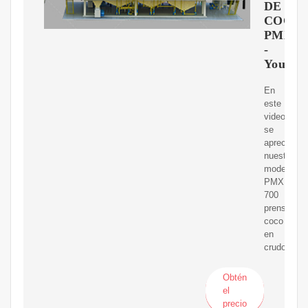
DE
COCO
PMX70
-
YouTub
En
este
video
se
aprecia
nuestro
modelo
PMX
700
prensando
coco
en
crudo.
Obtén
el
precio