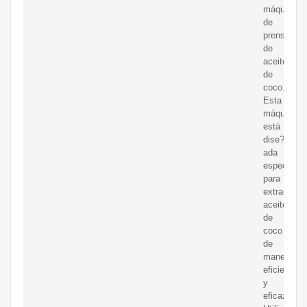
máquina
de
prensa
de
aceite
de
coco.
Esta
máquina
está
dise?
ada
específica
para
extraer
aceite
de
coco
de
manera
eficiente
y
eficaz.