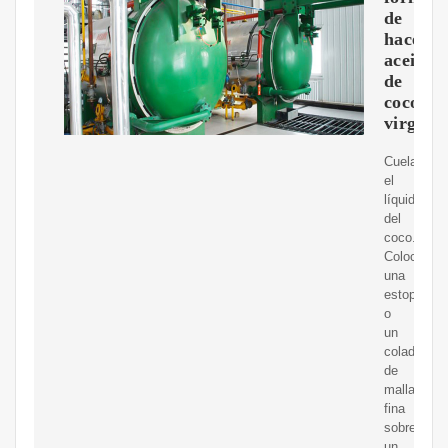
de
hacer
aceite
de
coco
virgen
Cuela
el
líquido
del
coco.
Coloca
una
estopilla
o
un
colador
de
malla
fina
sobre
un