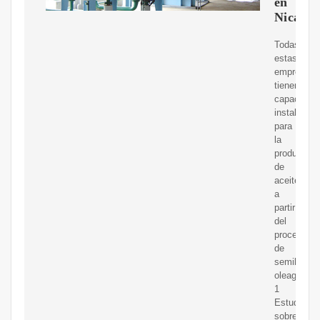
en
Nicara
Todas
estas
empresas
tienen
capacidad
instalada
para
la
producción
de
aceite
a
partir
del
proceso
de
semillas
oleaginosa
1
Estudio
sobre