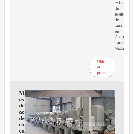
extracción
de
aceite
de
coco
en
Coimbatore
Tamil
Nadu
Obtén
el
precio
Máquina
extractora
de
aceite
de
coco
en