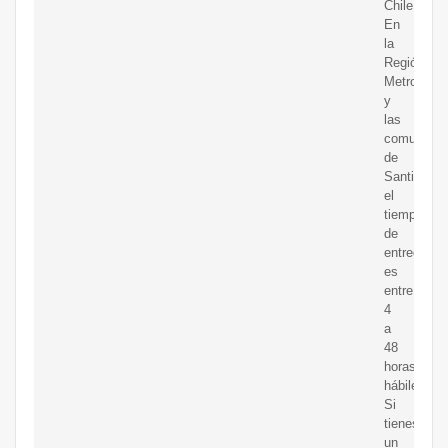
Chile.
En
la
Región
Metropolit
y
las
comunas
de
Santiago,
el
tiempo
de
entrega
es
entre
4
a
48
horas
hábiles.
Si
tienes
un