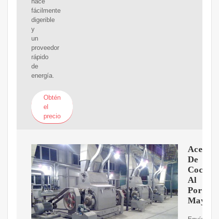
hace
fácilmente
digerible
y
un
proveedor
rápido
de
energía.
Obtén
el
precio
Aceite
De
Coco
Al
Por
Mayor