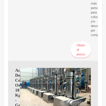
más
personaliz
para
cotizacion
y/o
descuento
por
compra.
Obtén
el
precio
Aceite
De
Coco
Organico
18
Kg
-
Gradoalimenticio