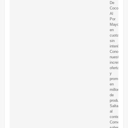
De
Coco
Al
Por
Mayor
en
cuotas
sin
interés!
Conocé
nuestras
increíbles
ofertas
y
promocion
en
millones
de
productos.
Saltar
al
contenido
Comentar
sobre