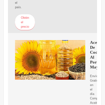
el
país.
Obtén
el
precio
Aceite
De
Coco
Al
Por
Mayor
Envíos
Gratis
en
el
día
Comprá
Aceite