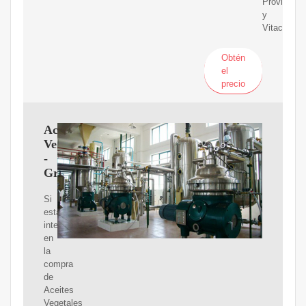
Providenci
y
Vitacura
Obtén
el
precio
Aceites
Vegetales
-
Gradoalimenticio
Si
está
interesado
en
la
compra
de
Aceites
Vegetales