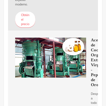
moderno.
Obtén
el
precio
Aceite
de
Coco
Orgáni
Extra
Virgen
-
Pepitas
de
Oro
Despacha
a
todo