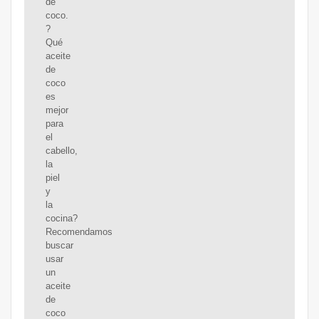
de
coco.
?
Qué
aceite
de
coco
es
mejor
para
el
cabello,
la
piel
y
la
cocina?
Recomendamos
buscar
usar
un
aceite
de
coco