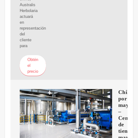
Australis
Herbolaria
actuará
en
representación
del
cliente
para
Obtén
el
precio
Chile
por
mayor
–
Central
de
tienda
mayoris