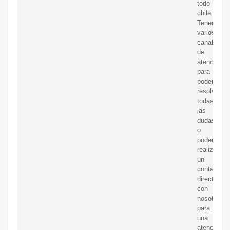
todo
chile.
Tenemos
varios
canales
de
atención
para
poder
resolver
todas
las
dudas
o
poder
realizar
un
contacto
directo
con
nosotros
para
una
atención