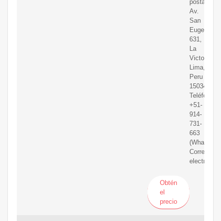
postal:
Av.
San
Eugenio
631,
La
Victoria,
Lima,
Peru
15034.
Teléfono
+51-
914-
731-
663
(WhatsApp
Correo
electrónico
Obtén
el
precio