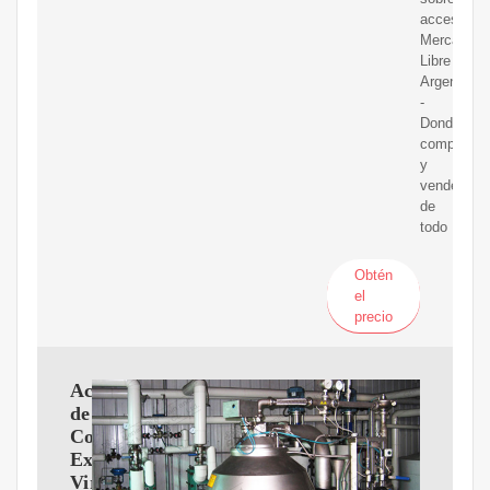
accesibilid
Mercado
Libre
Argentina
-
Donde
comprar
y
vender
de
todo
Obtén
el
precio
Aceite
de
Coco
Extra
Virgen