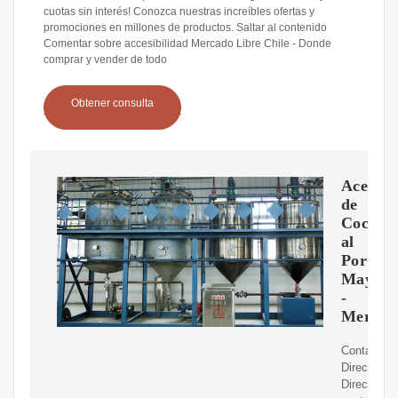
cuotas sin interés! Conozca nuestras increíbles ofertas y
promociones en millones de productos. Saltar al contenido
Comentar sobre accesibilidad Mercado Libre Chile - Donde
comprar y vender de todo
Obtener consulta
Aceite
de
Coco
al
Por
Mayor
-
Mercad
Contactos.
Dirección.
Direccion