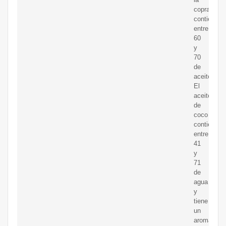
copra
contienen
entre
60
y
70
de
aceite.
El
aceite
de
coco
contiene
entre
41
y
71
de
agua
y
tiene
un
aroma