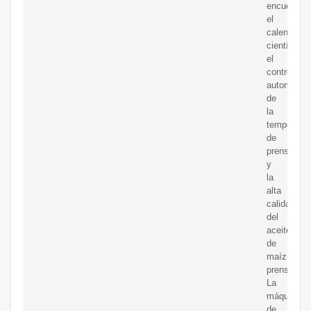
encuentran
el
calentamie
científico,
el
control
automático
de
la
temperatur
de
prensado
y
la
alta
calidad
del
aceite
de
maíz
prensado.
La
máquina
de