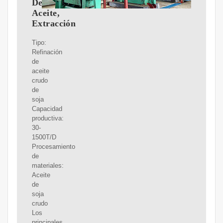
De
Aceite,
Extracción
Tipo:
Refinación
de
aceite
crudo
de
soja
Capacidad
productiva:
30-
1500T/D
Procesamiento
de
materiales:
Aceite
de
soja
crudo
Los
principales