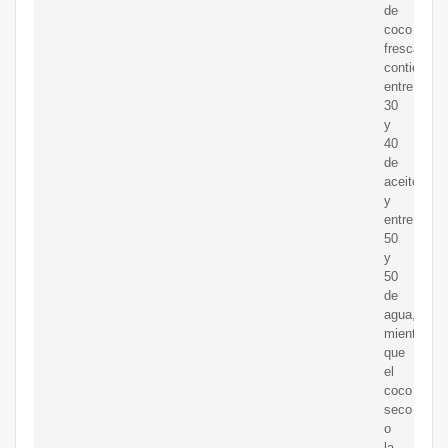
de
coco
fresca
contiene
entre
30
y
40
de
aceite
y
entre
50
y
50
de
agua,
mientras
que
el
coco
seco
o
la