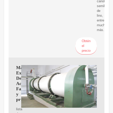
canola/col
semilla
de
lino,
entre
muchas
más.
Obtén
el
precio
Máquina
Extractora
De
Aceite
Fabricantes
y
proveedores
lista