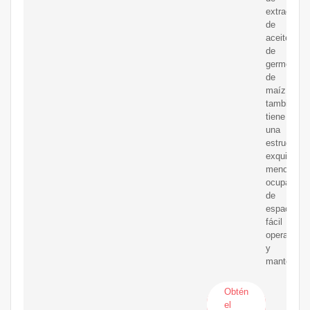
extracción
de
aceite
de
germen
de
maíz
también
tiene
una
estructura
exquisita,
menos
ocupación
de
espacio,
fácil
operación
y
mantenimi
Obtén
el