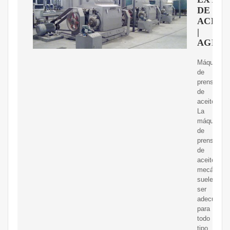
DE
ACEIT
|
AGROI
Máquina
de
prensa
de
aceite.
La
máquina
de
prensa
de
aceite
mecánica
suele
ser
adecuada
para
todo
tipo