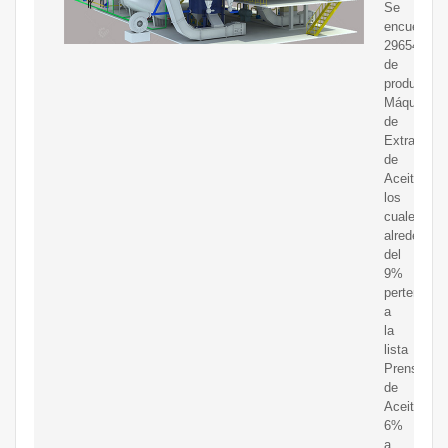
Se
encuentran
29654
de
productos
Máquina
de
Extracción
de
Aceite,de
los
cuales
alrededor
del
9%
pertenecen
a
la
lista
Prensa
de
Aceite,El
6%
a