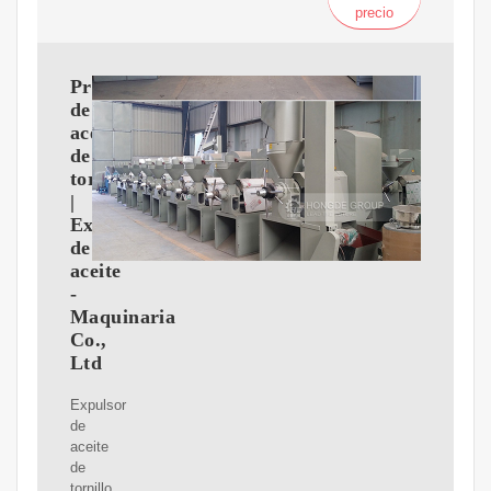
precio
Prensa
de
aceite
de
tornillo
|
Expulsor
de
aceite
-
Maquinaria
Co.,
Ltd
Expulsor
de
aceite
de
tornillo.