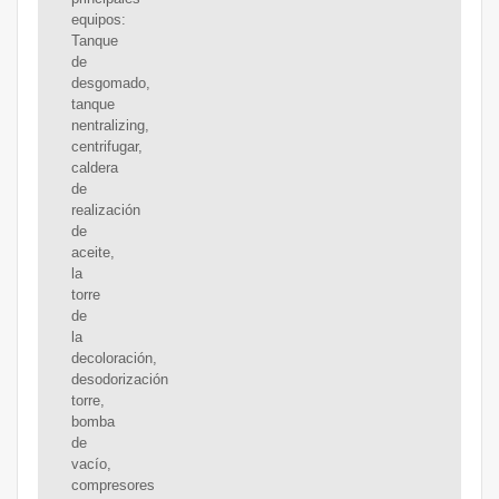
equipos:
Tanque
de
desgomado,
tanque
nentralizing,
centrifugar,
caldera
de
realización
de
aceite,
la
torre
de
la
decoloración,
desodorización
torre,
bomba
de
vacío,
compresores