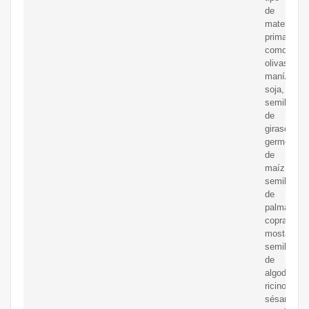
de
materia
prima,
como
olivas,
maní/caca
soja,
semilla
de
girasol,
germen
de
maíz,
semilla
de
palma,
copra,
mostaza,
semilla
de
algodón,
ricino,
sésamo,