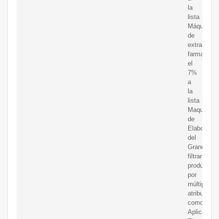
la
lista
Máquina
de
extracción
farmacéuti
el
7%
a
la
lista
Maquinaria
de
Elaboració
del
Grano.Pue
filtrar
productos
por
múltiples
atributos,
como
Aplicación,