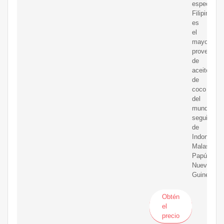
especial.
Filipinas
es
el
mayor
proveedor
de
aceite
de
coco
del
mundo,
seguido
de
Indonesia,
Malasia,
Papúa
Nueva
Guinea
Obtén
el
precio