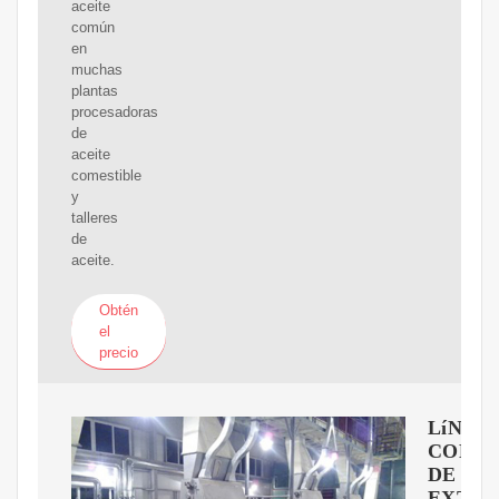
aceite
común
en
muchas
plantas
procesadoras
de
aceite
comestible
y
talleres
de
aceite.
Obtén
el
precio
LíNEA
COMP
DE
EXTRA