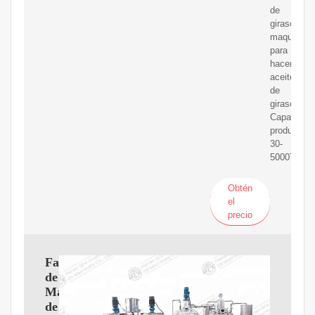
de
girasol,
maquina
para
hacer
aceite
de
girasol
Capacidad
productiva:
30-
5000T/D
Obtén
el
precio
Fabricantes
de
Maquinaria
de