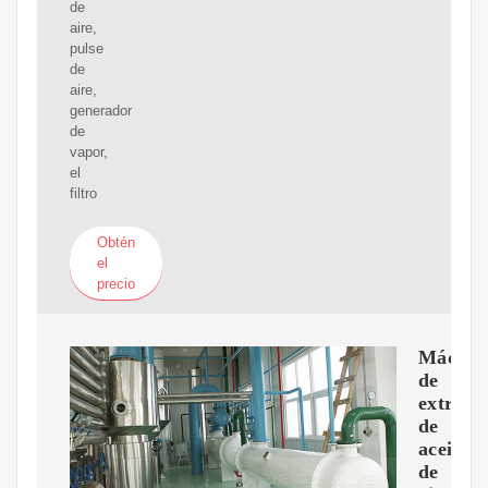
de
aire,
pulse
de
aire,
generador
de
vapor,
el
filtro
Obtén
el
precio
Máquin
de
extracc
de
aceite
de