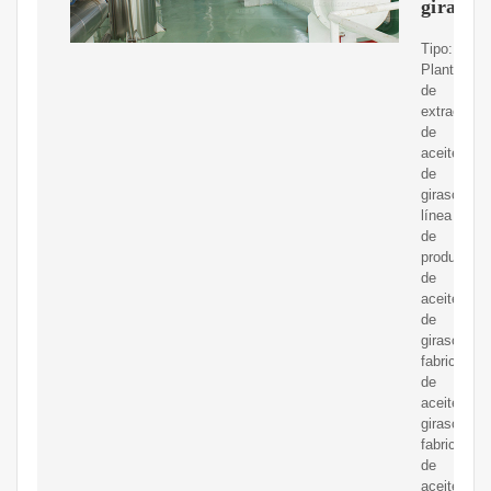
girasol
Tipo:
Planta
de
extracción
de
aceite
de
girasol,
línea
de
producción
de
aceite
de
girasol,
fabrica
de
aceite
girasol,
fabricas
de
aceite