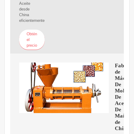
Aceite
desde
China
eficientemente
Obtén
el
precio
Fabrica
de
Máquin
De
Molino
De
Aceite
De
Maíz
de
China