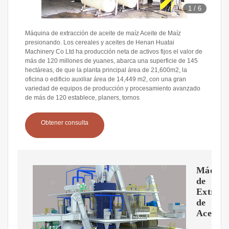
1
/
6
Máquina de extracción de aceite de maíz Aceite de Maíz
presionando. Los cereales y aceites de Henan Huatai
Machinery Co Ltd ha producción neta de activos fijos el valor de
más de 120 millones de yuanes, abarca una superficie de 145
hectáreas, de que la planta principal área de 21,600m2, la
oficina o edificio auxiliar área de 14,449 m2, con una gran
variedad de equipos de producción y procesamiento avanzado
de más de 120 establece, planers, tornos
Obtener consulta
Máquin
de
Extracc
de
Aceite