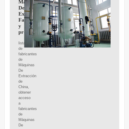
Máquinas
De
Extracción
Fabricantes
y
proveedores
lista
de
fabricantes
de
Máquinas
De
Extracción
de
China,
obtener
acceso
a
fabricantes
de
Máquinas
De