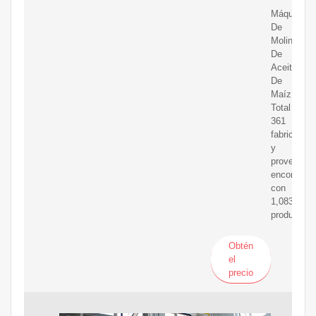
Máquina
De
Molino
De
Aceite
De
Maíz
Total
361
fabricantes
y
proveedor
encontrad
con
1,083
productos
Obtén
el
precio