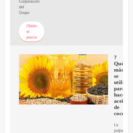
Corporación
del
Grupo
Obtén
el
precio
?
Qué
máquin
se
utiliza
para
hacer
aceite
de
coco?
La
pulpa