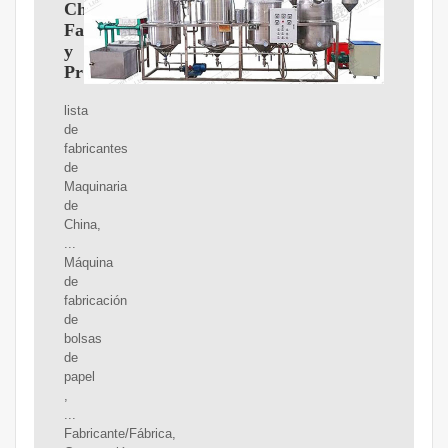
China,
Fabricantes
y
Proveedores
lista
de
fabricantes
de
Maquinaria
de
China,
...
Máquina
de
fabricación
de
bolsas
de
papel
,
...
Fabricante/Fábrica,