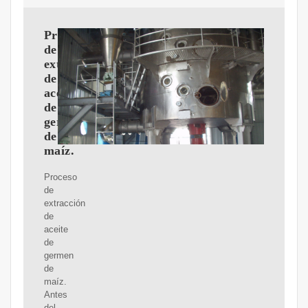
Proceso
de
extracción
de
aceite
de
germen
de
maíz.
Proceso
de
extracción
de
aceite
de
germen
de
maíz.
Antes
del