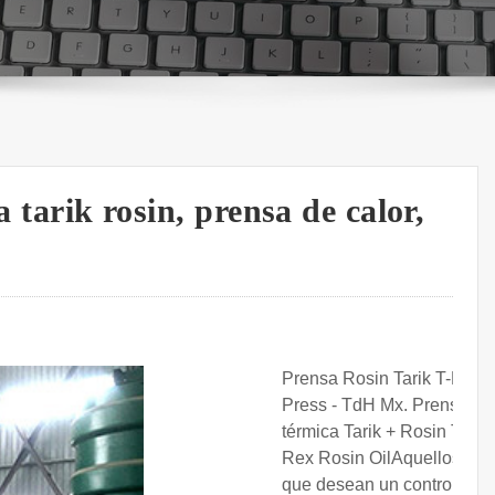
a tarik rosin, prensa de calor,
Prensa Rosin Tarik T-Rex
Press - TdH Mx. Prensa
térmica Tarik + Rosin T-
Rex Rosin OilAquellos
que desean un control