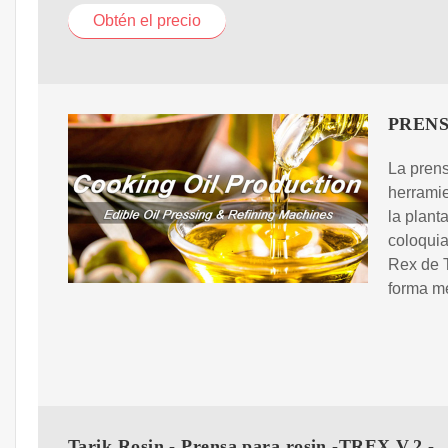
Obtén el precio
PRENSA
La prens
herramie
la plant
coloquia
Rex de T
forma me
Tarik Rosin - Prensa para rosin -TREX V.2 -