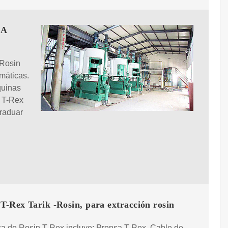
LA
 Rosin
máticas.
quinas
n T-Rex
graduar
T-Rex Tarik -Rosin, para extracción rosin
a de Rosin T-Rex incluye: Prensa T-Rex. Cable de