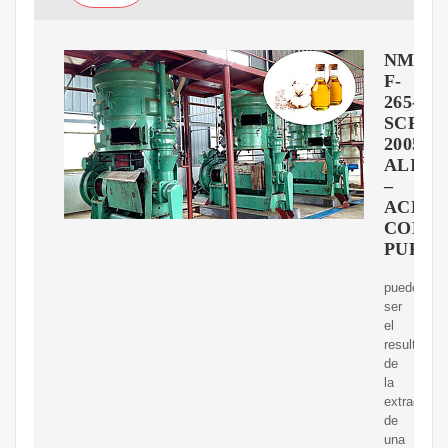
NMX-
F-
265-
SCFI-
2005
ALIME
–
ACEIT
COMES
PURO
puede
ser
el
resultado
de
la
extracción
de
una