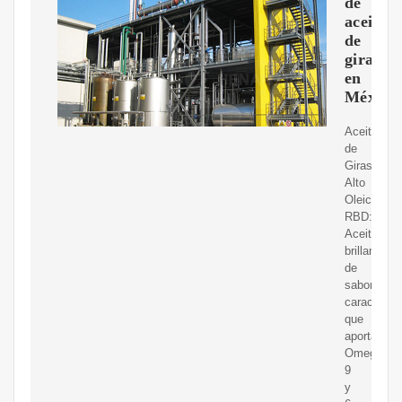
de
aceite
de
girasol
en
México
Aceite
de
Girasol
Alto
Oleico
RBD:
Aceite
brillante
de
sabor
característ
que
aporta
Omega
9
y