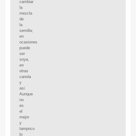
cambiar
la
mezcla
de
la
semilla;
en
ocasiones
puede
ser
soya,
en
otras
canola
y
así.
Aunque
no
es
el
mejor
y
tampoco
lo