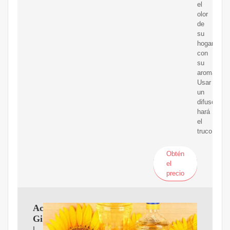
el
olor
de
su
hogar
con
su
aroma.
Usar
un
difusor
hará
el
truco.
Obtén
el
precio
Aceite
Girasol
|