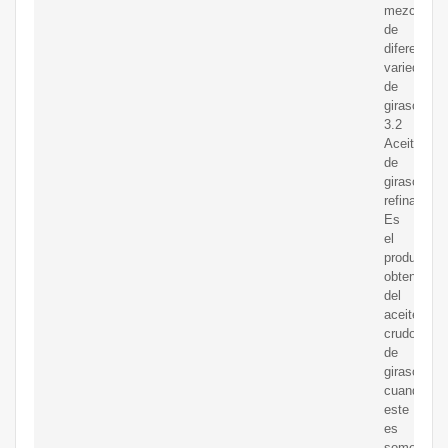
mezcla
de
diferentes
variedades
de
girasol.
3.2
Aceite
de
girasol
refinado
Es
el
producto
obtenido
del
aceite
crudo
de
girasol
cuando
este
es
sometido