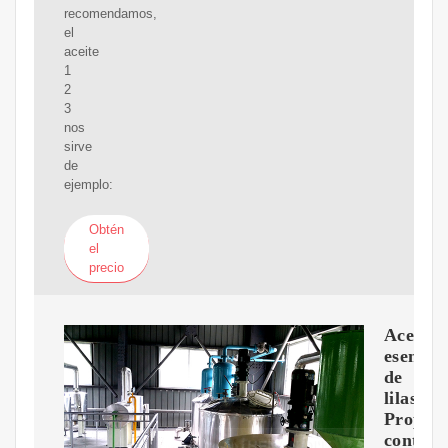
recomendamos,
el
aceite
1
2
3
nos
sirve
de
ejemplo:
Obtén
el
precio
Aceite
esencial
de
lilas:
Propied
contrai