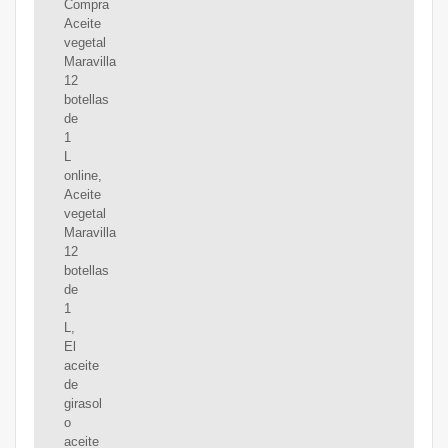
Compra
Aceite
vegetal
Maravilla
12
botellas
de
1
L
online,
Aceite
vegetal
Maravilla
12
botellas
de
1
L,
El
aceite
de
girasol
o
aceite