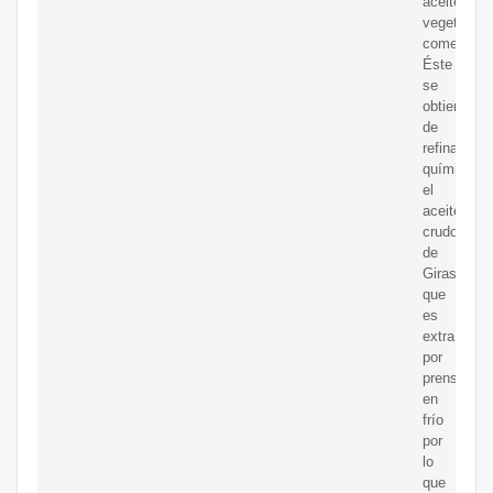
aceites
vegetales
comestible
Éste
se
obtiene
de
refinar
químicame
el
aceite
crudo
de
Girasol
que
es
extraído
por
prensado
en
frío
por
lo
que