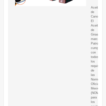
Aceite
de
Canola
El
Aceite
de
Girasol
marca
Patrona,
cumple
con
todos
los
requisitos
de
las
Normas
Oficiales
Mexicanas
(NOM)
para
los