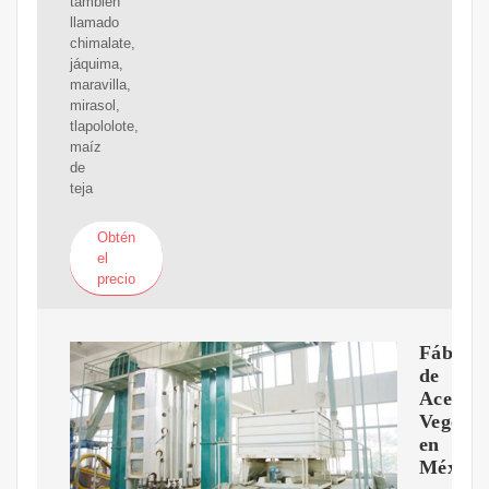
también
llamado
chimalate,
jáquima,
maravilla,
mirasol,
tlapololote,
maíz
de
teja
Obtén
el
precio
Fábrica
de
Aceites
Vegetal
en
México