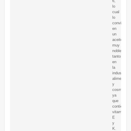
6,
lo
cual
lo
convierte
en
un
aceite
muy
noble
tanto
en
la
industria
alimenticia
y
cosmética
ya
que
contiene
vitamina
E
y
K.