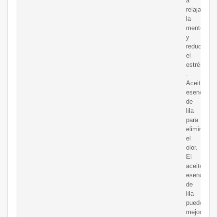
a
relajar
la
mente
y
reducir
el
estrés.
.
Aceite
esencial
de
lila
para
eliminar
el
olor.
El
aceite
esencial
de
lila
puede
mejorar