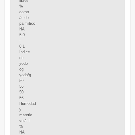
libres
%
como
ácido
palmítico
NA
5,0
-
0,1
Índice
de
yodo
cg
yodo/g
50
56
50
56
Humedad
y
materia
volátil
%
NA