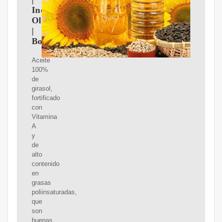
Industrias
Oleaginosas
|
Bolivia
Aceite
100%
de
girasol,
fortificado
con
Vitamina
A
y
de
alto
contenido
en
grasas
poliinsaturadas,
que
son
buenas