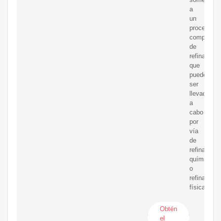
a
un
proceso
completo
de
refinación
que
puede
ser
llevado
a
cabo
por
vía
de
refinación
química
o
refinación
física.
Obtén
el