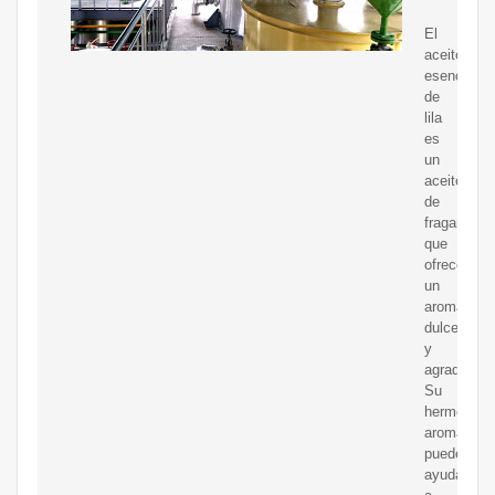
El
aceite
esencial
de
lila
es
un
aceite
de
fragancia
que
ofrece
un
aroma
dulce
y
agradable.
Su
hermoso
aroma
puede
ayudar