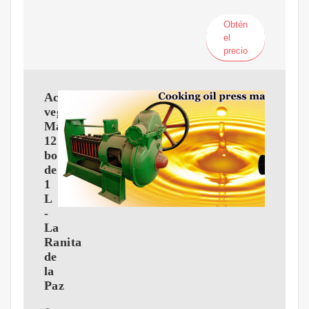
Obtén
el
precio
Aceite
vegetal
Maravilla
12
botellas
de
1
L
-
La
Ranita
de
la
Paz