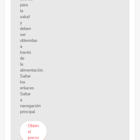
para
la
salud
y
deben
ser
obtenidas
a
través
de
la
alimentación.
Saltar
los
enlaces
Saltar
a
navegación
principal
Obtén
el
precio