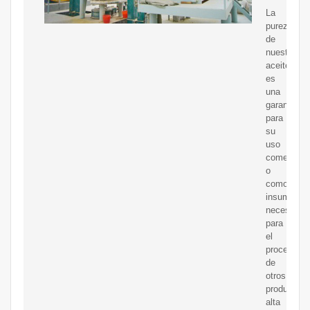
La
pureza
de
nuestro
aceite
es
una
garantía
para
su
uso
comestible
o
como
insumo
necesario
para
el
procesami
de
otros
productode
alta