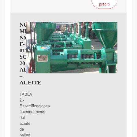
precio
NORMA
MEXICANA
NMX-
F-
019-
SCFI-
2012
ALIMENTOS
–
ACEITE
TABLA
2.-
Especificaciones
fisicoquímicas
del
aceite
de
palma