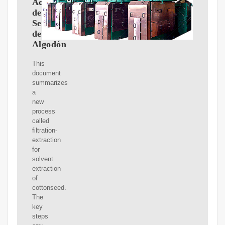
Aceite
de
Semilla
de
Algodón
This
document
summarizes
a
new
process
called
filtration-
extraction
for
solvent
extraction
of
cottonseed.
The
key
steps