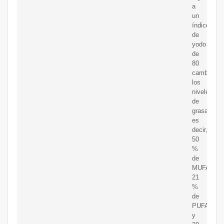
a
un
índice
de
yodo
de
80
cambia
los
niveles
de
grasa,
es
decir,
50
%
de
MUFA,
21
%
de
PUFA
y