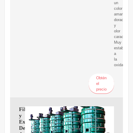
un
color
amarillo
dorado
y
olor
característ
Muy
estable
a
la
oxidación.
Obtén
el
precio
Filtración
y
Extracción
Del