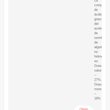
La
composici
de
ácidos
grasos
del
aceite
de
semilla
de
algodón
no
hidrogenad
es:
Grasa
saturada
–
27%;
Grasa
monoinsat
–
18%
Obtén