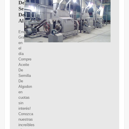
De
Semilla
De
Algodon
Envíos
Gratis
en
el
día
Compre
Aceite
De
Semilla
De
Algodon
en
cuotas
sin
interés!
Conozca
nuestras
increíbles