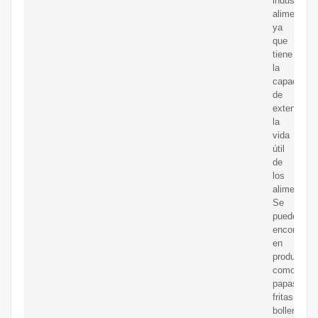
industria
alimentaria
ya
que
tiene
la
capacidad
de
extender
la
vida
útil
de
los
alimentos.
Se
puede
encontrar
en
productos
como
papas
fritas,
bollería,