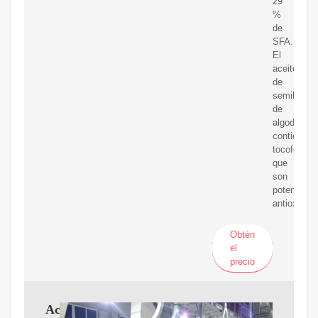
29
%
de
SFA.
El
aceite
de
semilla
de
algodón
contiene
tocoferoles
que
son
potentes
antioxidant
Obtén
el
precio
Aceite