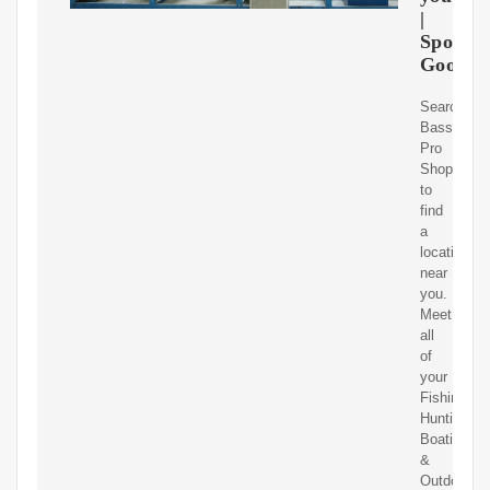
|
Sportin
Goods
Search
Bass
Pro
Shops
to
find
a
location
near
you.
Meet
all
of
your
Fishing,
Hunting,
Boating
&
Outdoor