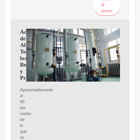
el
precio
Aceite
de
Algodón:
Todos
los
Beneficios
y
Propiedades
Aproximadamente
el
60
por
ciento
de
lo
que
se