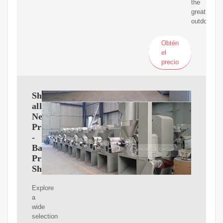
the
great
outdoors.
Obtén
el
precio
Shop
all
New
Products
-
Bass
Pro
Shops
Explore
a
wide
selection