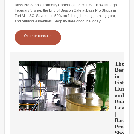
Bass Pro Shops (Formerly Cabela's) Fort Mill, SC. Now through
February 5, shop the End of Season Sale at Bass Pro Shops in
Fort Mill, SC. Save up to 50% on fishing, boating, hunting gear,
and outdoor essentials. Shop in-store or online today!
Obtener consulta
The
Best
in
Fishing
Huntin
and
Boating
Gear
|
Bass
Pro
Shops