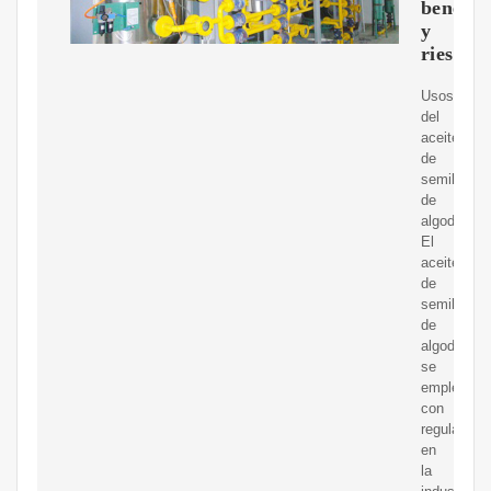
benefic
y
riesgos
Usos
del
aceite
de
semilla
de
algodón.
El
aceite
de
semilla
de
algodón
se
emplea
con
regularidad
en
la