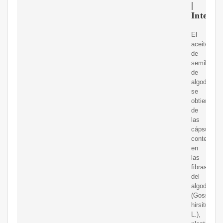
|
Interfat
El
aceite
de
semilla
de
algodón
se
obtiene
de
las
cápsulas
contenidas
en
las
fibras
del
algodón
(Gossypiu
hirsitum
L.),