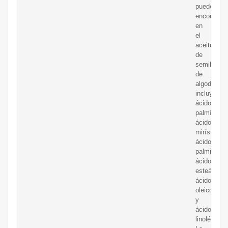
pueden
encontrar
en
el
aceite
de
semilla
de
algodón
incluyen
ácido
palmítico,
ácido
mirístico,
ácido
palmitoleic
ácido
esteárico,
ácido
oleico
y
ácido
linolénico.