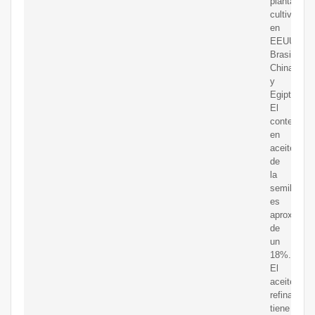
planta
cultivada
en
EEUU,
Brasil,
China
y
Egipto.
El
contenido
en
aceite
de
la
semilla
es
aproximad
de
un
18%.
El
aceite
refinado
tiene