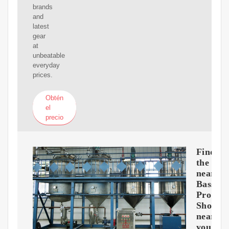
brands
and
latest
gear
at
unbeatable
everyday
prices.
Obtén
el
precio
Find
the
nearest
Bass
Pro
Shops
near
you