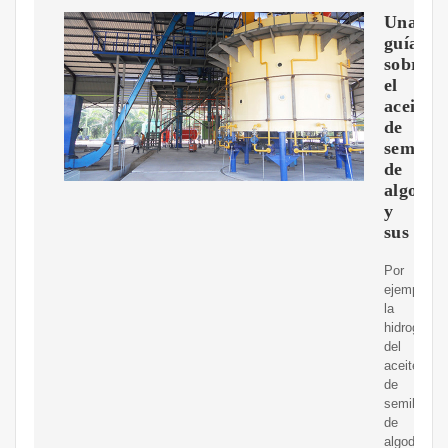
Una
guía
sobre
el
aceite
de
semilla
de
algodó
y
sus
Por
ejemplo,
la
hidrogenac
del
aceite
de
semilla
de
algodón