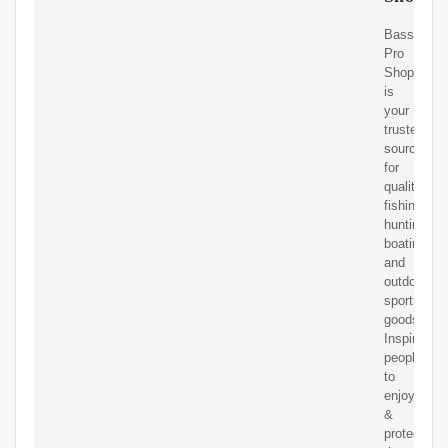
Bass
Pro
Shops
is
your
trusted
source
for
quality
fishing,
hunting,
boating
and
outdoor
sporting
goods.
Inspiring
people
to
enjoy
&
protect