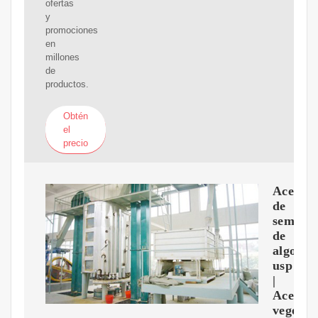
ofertas
y
promociones
en
millones
de
productos.
Obtén
el
precio
Aceite
de
semilla
de
algodó
usp
|
Aceites
vegetal