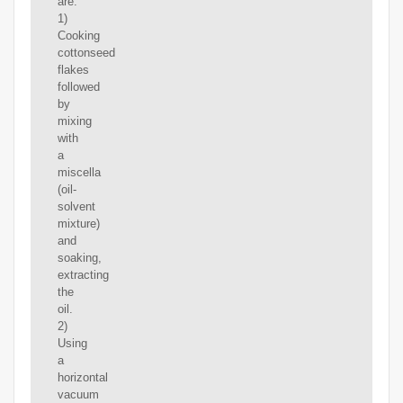
are:
1)
Cooking
cottonseed
flakes
followed
by
mixing
with
a
miscella
(oil-
solvent
mixture)
and
soaking,
extracting
the
oil.
2)
Using
a
horizontal
vacuum