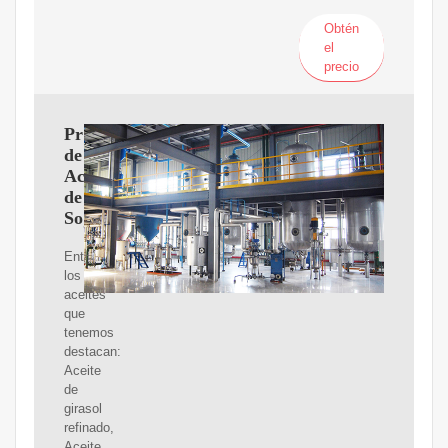
Obtén
el
precio
Proveedores
de
Aceite
de
Soja
Entre
los
aceites
que
tenemos
destacan:
Aceite
de
girasol
refinado,
Aceite