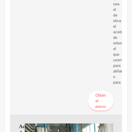
sea
el
de
oliva
el
aceite
de
referencia,
el
que
usemos
para
aliñar
o
para
Obtén
el
precio
Aceite