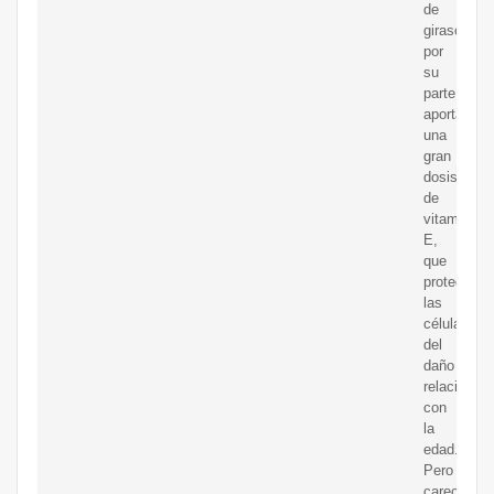
de
girasol,
por
su
parte,
aporta
una
gran
dosis
de
vitamina
E,
que
protege
las
células
del
daño
relacionad
con
la
edad.
Pero
carece