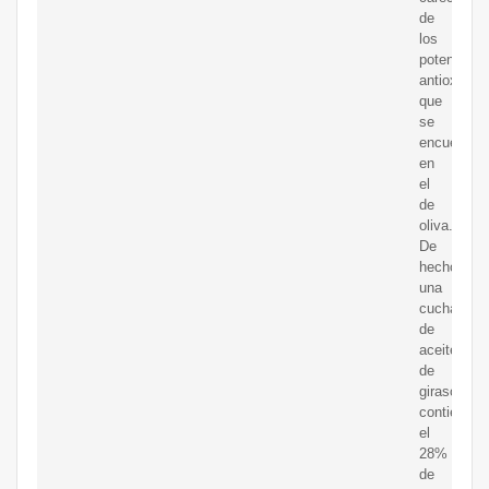
de
los
potentes
antioxidan
que
se
encuentran
en
el
de
oliva.
De
hecho,
una
cucharada
de
aceite
de
girasol
contiene
el
28%
de