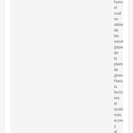
humano,
el
cual
se
obtiene
de
las
semillas
(pipas)
de
la
planta
de
girasol.
Hasta
la
fecha
era
el
aceite
más
económico
y
el