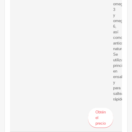
omega-
3
y
omega-
6,
así
como
antioxidan
naturales.
Se
utiliza
principalm
en
ensaladas
y
para
salteados
rápidos.
Obtén
el
precio