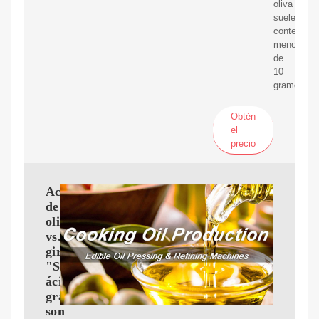
oliva
suele
contener
menos
de
10
gramos.
Obtén
el
precio
Aceite
de
oliva
vs.
girasol:
"Sus
ácidos
grasos
son