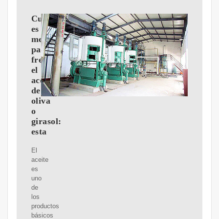
Cuál
es
mejor
para
freír,
el
aceite
de
oliva
o
girasol:
esta
El
aceite
es
uno
de
los
productos
básicos