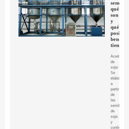
semillas
qué
son
y
qué
posible
benefic
tienen
Aceite
de
soja:
Se
elabora
a
partir
de
las
semillas
de
soja
y
contiene