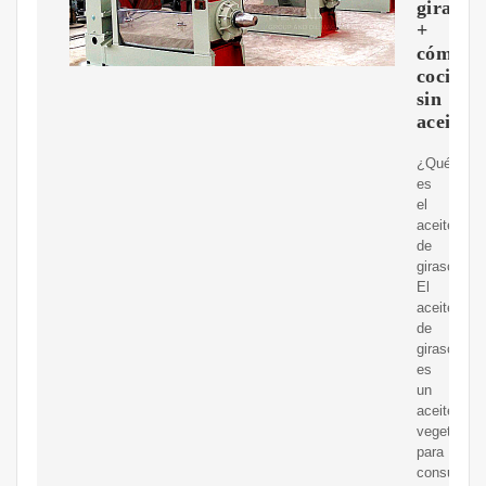
girasol
+
cómo
cocinar
sin
aceite
¿Qué
es
el
aceite
de
girasol?
El
aceite
de
girasol
es
un
aceite
vegetal
para
consumo