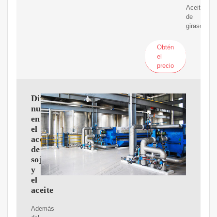
Aceite
de
girasol.
Obtén
el
precio
Diferencias
nutricionales
entre
el
aceite
de
soja
y
el
aceite
Además