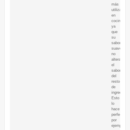
más
utilizado
en
cocina,
ya
que
su
sabor
suave
no
altera
el
sabor
del
resto
de
ingrediente
Esto
lo
hace
perfecto,
por
ejemplo