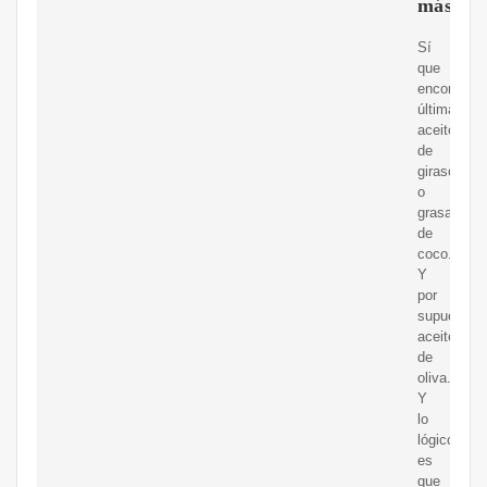
más
Sí
que
encontram
últimament
aceite
de
girasol
o
grasa
de
coco.
Y
por
supuesto
aceite
de
oliva.
Y
lo
lógico
es
que