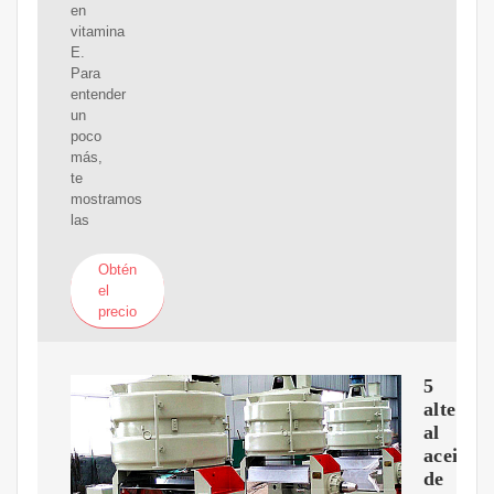
en
vitamina
E.
Para
entender
un
poco
más,
te
mostramos
las
Obtén
el
precio
5
alterna
al
aceite
de