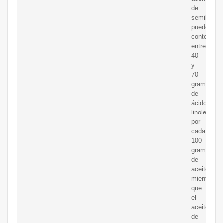
de
semillas
pueden
contener
entre
40
y
70
gramos
de
ácido
linoleico
por
cada
100
gramos
de
aceite,
mientras
que
el
aceite
de