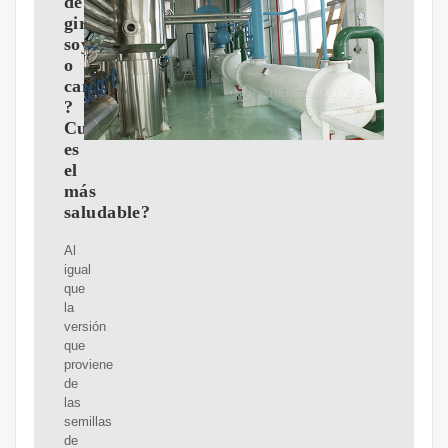
de
girasol,
soya
o
canola:
?
Cuál
es
el
más
saludable?
Al
igual
que
la
versión
que
proviene
de
las
semillas
de