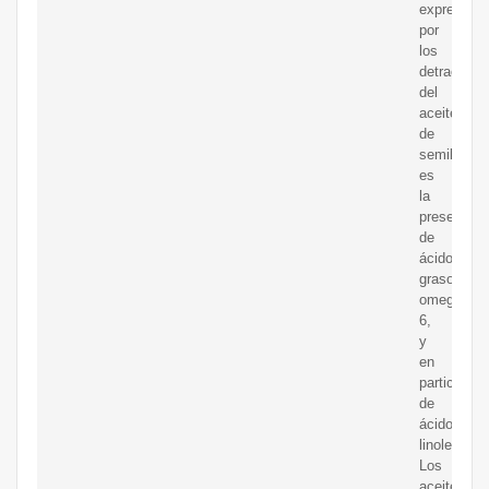
expresada
por
los
detractore
del
aceite
de
semillas
es
la
presencia
de
ácidos
grasos
omega-
6,
y
en
particular
de
ácido
linoleico.
Los
aceites