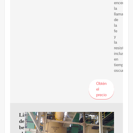
encendida
la
llama
de
la
fe
y
la
resistencia
incluso
en
tiempos
oscuros.
Obtén
el
precio
Lista
de
bebidas