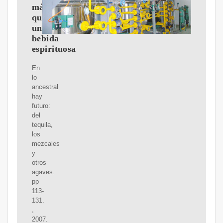
más
que
una
bebida
espirituosa
En
lo
ancestral
hay
futuro:
del
tequila,
los
mezcales
y
otros
agaves.
pp
113-
131.
,
2007.