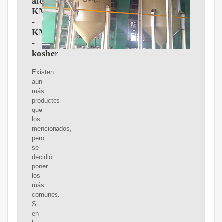
alcohólicas
KMD
-
KMD
-
kosher
Existen
aún
más
productos
que
los
mencionados,
pero
se
decidió
poner
los
más
comunes.
Si
en