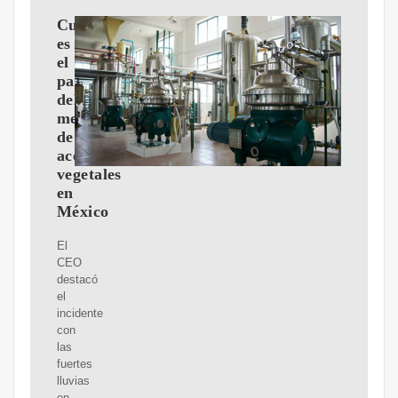
Cuál
es
el
panorama
del
mercado
de
aceites
vegetales
en
México
El
CEO
destacó
el
incidente
con
las
fuertes
lluvias
en