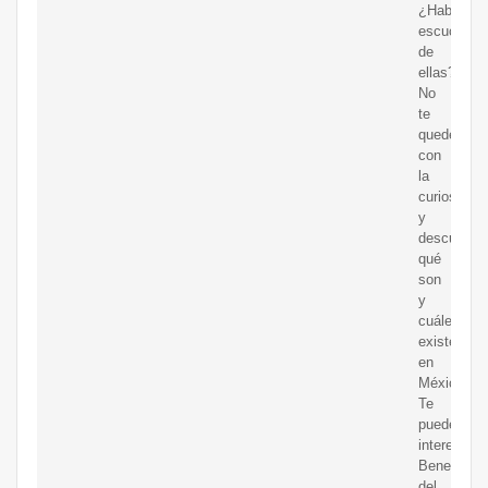
¿Habías
escuchado
de
ellas?
No
te
quedes
con
la
curiosidad
y
descubre
qué
son
y
cuáles
existen
en
México.
Te
puede
interesar:
Beneficios
del