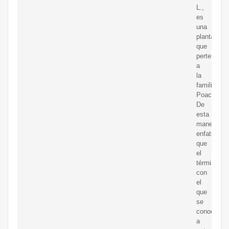
L.,
es
una
planta
que
pertenece
a
la
familia
Poaceae.1
De
esta
manera,
enfatizam
que
el
término
con
el
que
se
conoce
a