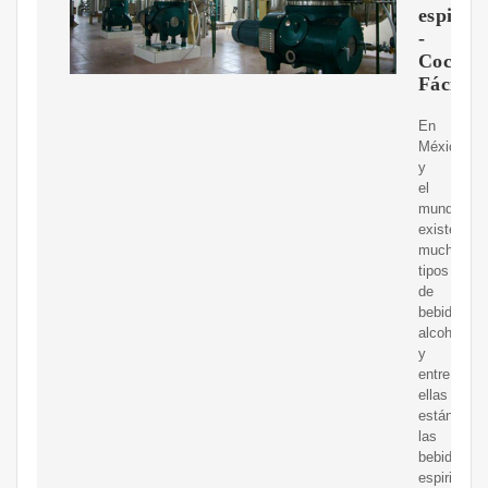
espirit
-
Cocina
Fácil
En
México
y
el
mundo
existen
muchos
tipos
de
bebidas
alcohólicas
y
entre
ellas
están
las
bebidas
espirituosa