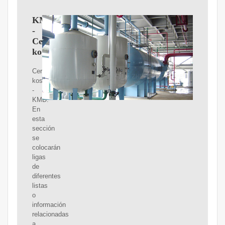
KMD
-
Certificación
kosher
Certificación
kosher
-
KMD.
En
esta
sección
se
colocarán
ligas
de
diferentes
listas
o
información
relacionadas
a