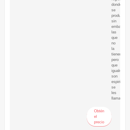
donde
se
produce;
sin
embargo,
las
que
no
la
tienen
pero
que
igualmente
son
espirituosa
se
les
llaman
Obtén
el
precio