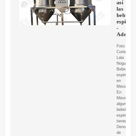
así
las
bebidas
espirit
-
Aderez
Foto:
Cortesía
Lala
Noguera
Bebidas
espirituos
en
México.
En
México,
algunas
bebidas
espirituos
tienen
Denominac
de