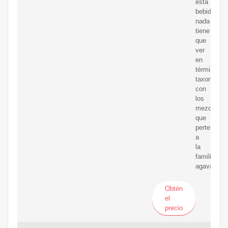
esta
bebida,
nada
tiene
que
ver
en
términos
taxonómic
con
los
mezcales
que
pertenecen
a
la
familia
agavaceae
Obtén
el
precio