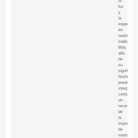
la
luz
y
la
esperanza
en
nuestra
tradición.
Más
allá
de
su
significado
histórico,
puede
interpretar
como
un
recordatori
de
la
importanci
de
mantener