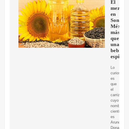
El
mezcal
en
Sonora,
México
más
que
una
bebida
espirit
Lo
curioso
es
que
el
carrizo,
cuyo
nombre
científico
es
Arundo
Donax