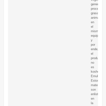
generalme
procesan
grasas
animales
en
el
mismo
equipo
y
por
ende,
el
producto
no
es
kosher.
Emulsifica
Estos
materiales
son
enlistados
en
la