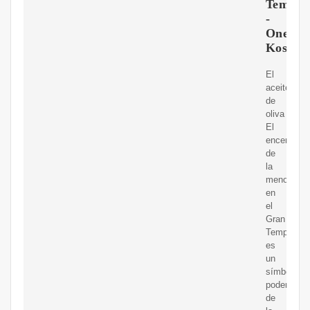
Templo
-
One
Kosher
El
aceite
de
oliva
El
encendido
de
la
menorah
en
el
Gran
Templo
es
un
símbolo
poderoso
de