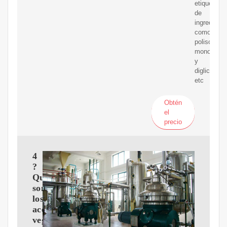
etiqueta
de
ingredient
como
polisorbato
mono
y
diglicéridos
etc
Obtén
el
precio
4
?
Qué
son
los
aceites
vegetales?