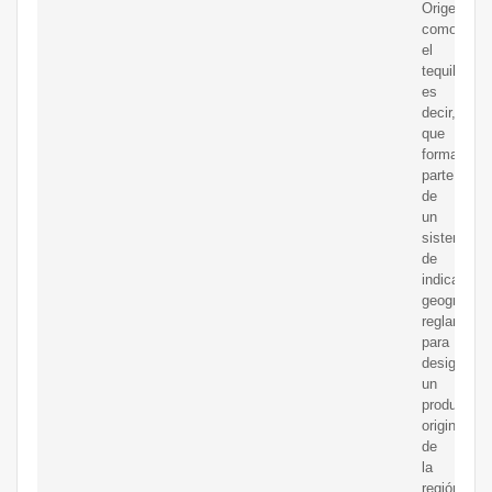
Origen,
como
el
tequila,
es
decir,
que
forman
parte
de
un
sistema
de
indicación
geográfica
reglamenta
para
designar
un
producto
originario
de
la
región