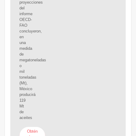
proyecciones
del
informe
OECD-
FAO
concluyeron,
en
una
medida
de
megatoneladas
o
mil
toneladas
(Mt),
México
producirá
119
Mt
de
aceites
Obtén