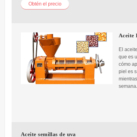
Obtén el precio
Aceite 
El aceit
que es u
cómo apl
piel es 
mientras
semana
Aceite semillas de uva