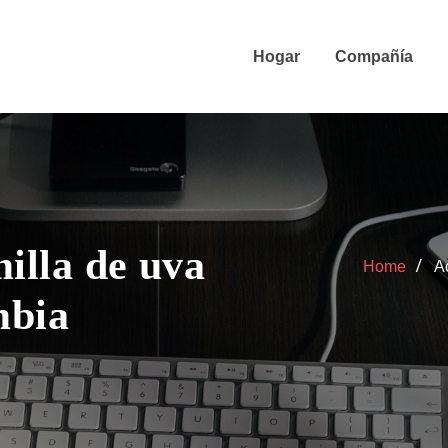
Hogar
Compañía
illa de uva
Home
A
mbia