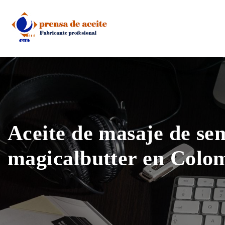
Skip
to
content
Aceite de masaje de sem
magicalbutter en Colo