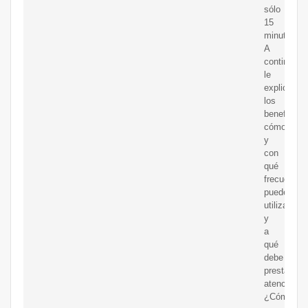
sólo
15
minutos.
A
continuaci
le
explicamo
los
beneficios,
cómo
y
con
qué
frecuencia
puede
utilizarlo
y
a
qué
debe
prestar
atención.
¿Cómo