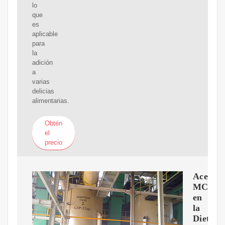
lo
que
es
aplicable
para
la
adición
a
varias
delicias
alimentarias.
Obtén
el
precio
Aceite
MCT
en
la
Dieta