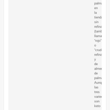
palma
en
la
tienda:
sin
refinar
(también
llamado
“rojo”
o
“crudo”),
refinado
y
de
almendra
de
palma.
Aunque
las
tres
variedades
son
keto