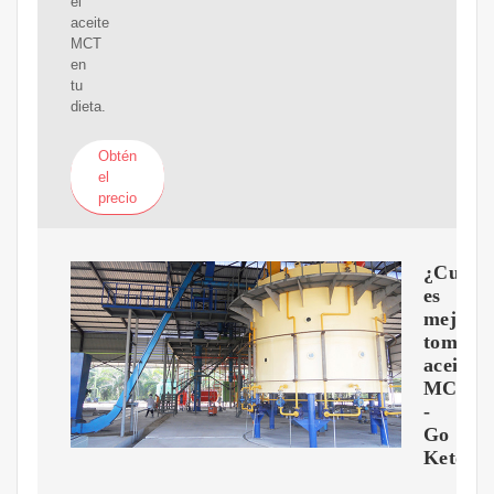
el
aceite
MCT
en
tu
dieta.
Obtén
el
precio
¿Cuánd
es
mejor
tomar
aceite
MCT?
-
Go
Keto