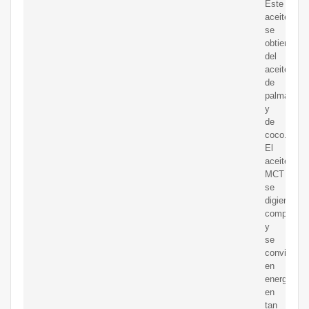
Este
aceite
se
obtiene
del
aceite
de
palma
y
de
coco.
El
aceite
MCT
se
digiere
completam
y
se
convierte
en
energía
en
tan