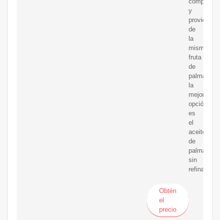
compatible
y
provienen
de
la
misma
fruta
de
palma,
la
mejor
opción
es
el
aceite
de
palma
sin
refinar.
Obtén
el
precio