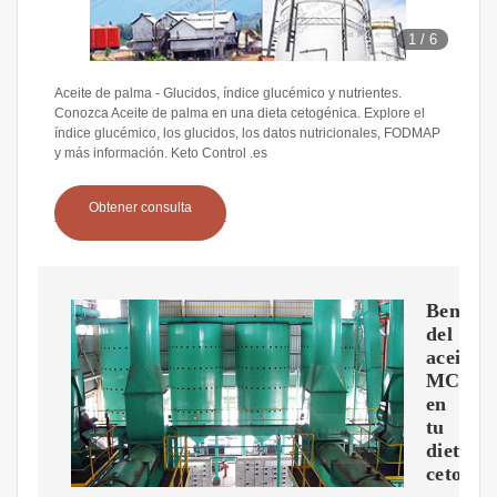
1
/
6
Aceite de palma - Glucidos, índice glucémico y nutrientes.
Conozca Aceite de palma en una dieta cetogénica. Explore el
índice glucémico, los glucidos, los datos nutricionales, FODMAP
y más información. Keto Control .es
Obtener consulta
Benefic
del
aceite
MCT
en
tu
dieta
cetogén
–