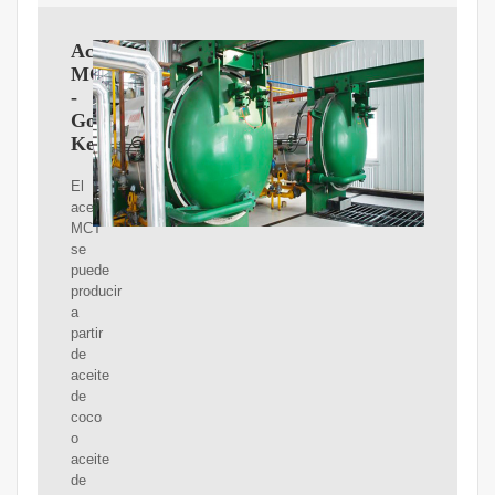
Aceite
MCT
-
Go
Keto
El
aceite
MCT
se
puede
producir
a
partir
de
aceite
de
coco
o
aceite
de