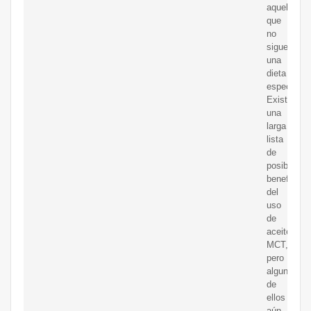
aquellos
que
no
siguen
una
dieta
especial.
Existe
una
larga
lista
de
posibles
beneficios
del
uso
de
aceite
MCT,
pero
algunos
de
ellos
aún