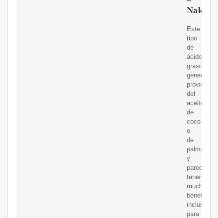
Naked
Este
tipo
de
ácido
graso
generalme
proviene
del
aceite
de
coco
o
de
palma,
y
parece
tener
muchos
beneficios
incluso
para