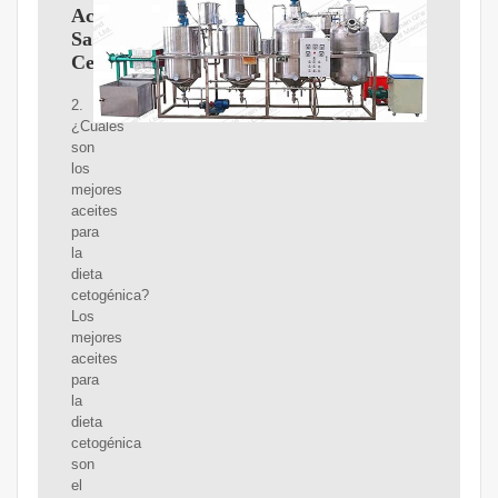
Aceites
Saludables
Cetogénicos
2.
¿Cuáles
son
los
mejores
aceites
para
la
dieta
cetogénica?
Los
mejores
aceites
para
la
dieta
cetogénica
son
el