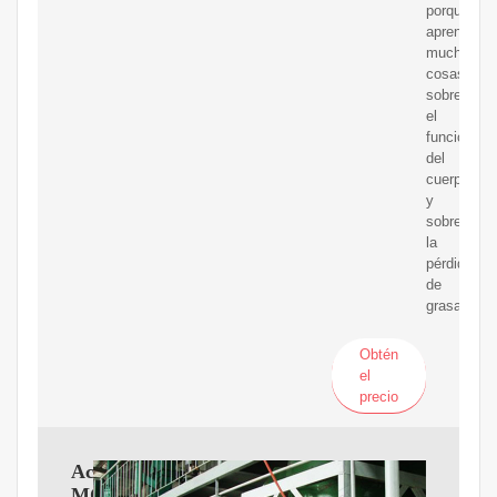
porqué
aprenderéi
muchas
cosas
sobre
el
funcionami
del
cuerpo
y
sobre
la
pérdida
de
grasa.
Obtén
el
precio
Aceite
MCT