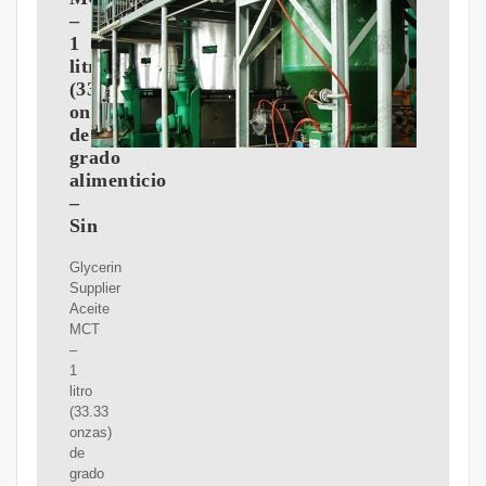
–
1
litro
(33.33
onzas)
de
grado
alimenticio
–
Sin
Glycerin
Supplier
Aceite
MCT
–
1
litro
(33.33
onzas)
de
grado