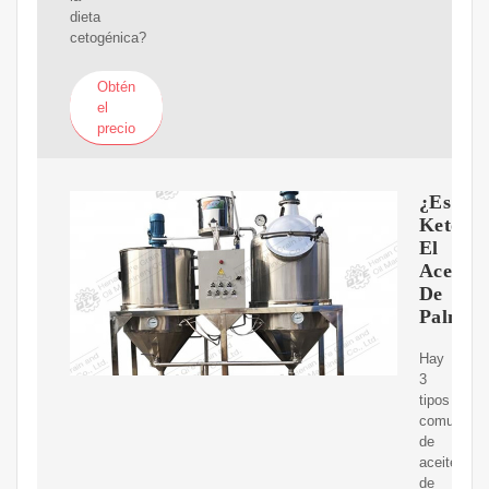
dieta
cetogénica?
Obtén
el
precio
¿Es
Keto
El
Aceite
De
Palma?
Hay
3
tipos
comunes
de
aceite
de