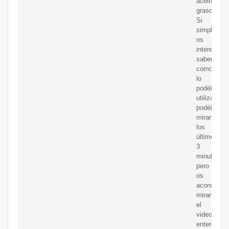
aceite
graso.
Si
simplemen
os
interesa
saber
como
lo
podéis
utilizar
podéis
mirar
los
últimos
3
minutos,
pero
os
aconsejo
mirar
el
video
entero