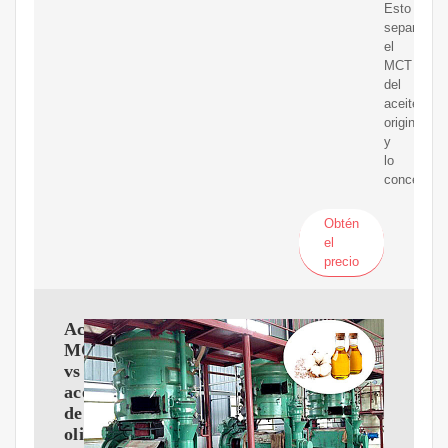
Esto
separa
el
MCT
del
aceite
original
y
lo
concentra.
Obtén
el
precio
Aceite
MCT
vs
aceite
de
oliva: