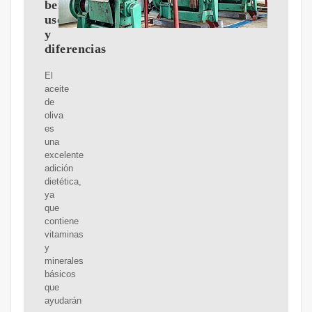
beneficios,
usos
y
diferencias
El
aceite
de
oliva
es
una
excelente
adición
dietética,
ya
que
contiene
vitaminas
y
minerales
básicos
que
ayudarán