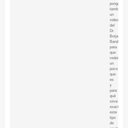
pongo
también
un
video
del
Dr.
Borja
Bandera
para
que
veáis
un
poco
que
es
y
para
qué
sirve
exactamen
este
tipo
de