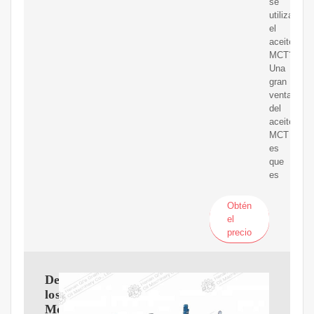
se
utiliza
el
aceite
MCT?
Una
gran
ventaja
del
aceite
MCT
es
que
es
Obtén
el
precio
Descubre
los
Mejores