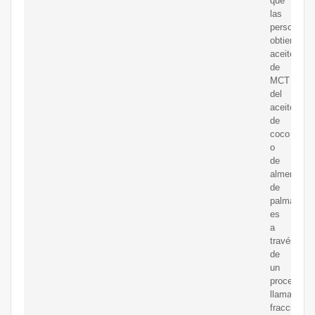
que
las
personas
obtienen
aceite
de
MCT
del
aceite
de
coco
o
de
almendra
de
palma
es
a
través
de
un
proceso
llamado
fraccionam