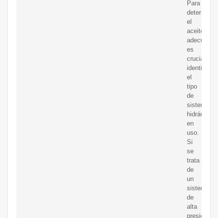
Para
determinar
el
aceite
adecuado,
es
crucial
identificar
el
tipo
de
sistema
hidráulico
en
uso.
Si
se
trata
de
un
sistema
de
alta
presión