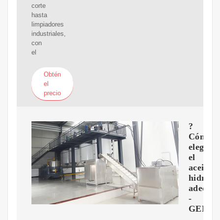
corte
hasta
limpiadores
industriales,
con
el
Obtén
el
precio
?
Cómo
elegir
el
aceite
hidrául
adecua
-
GEMS