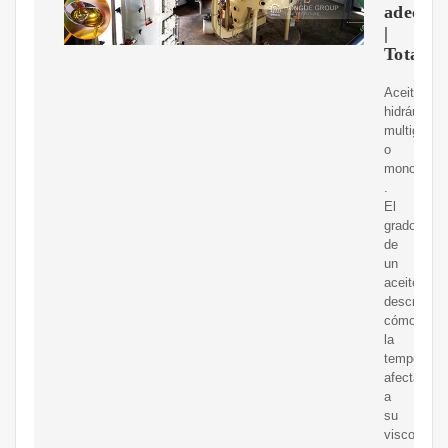
adecua
|
TotalEn
Aceite
hidráulico
multigrado
o
monogrado
.
El
grado
de
un
aceite
describe
cómo
la
temperatur
afecta
a
su
viscosidad