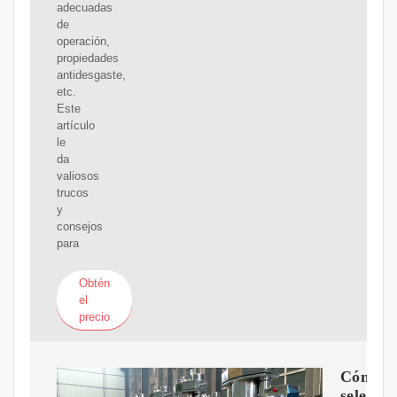
adecuadas
de
operación,
propiedades
antidesgaste,
etc.
Este
artículo
le
da
valiosos
trucos
y
consejos
para
Obtén
el
precio
Cómo
selecci