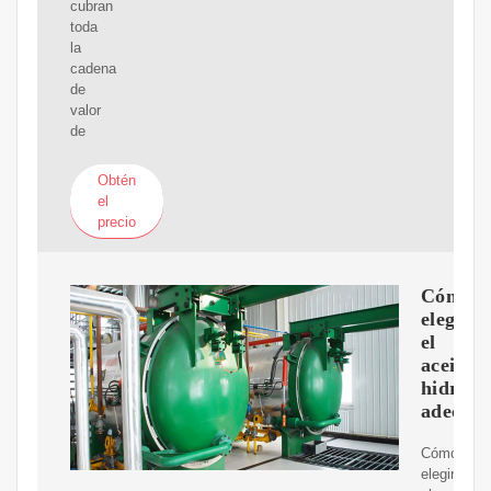
cubran
toda
la
cadena
de
valor
de
Obtén
el
precio
Cómo
elegir
el
aceite
hidrául
adecua
Cómo
elegir