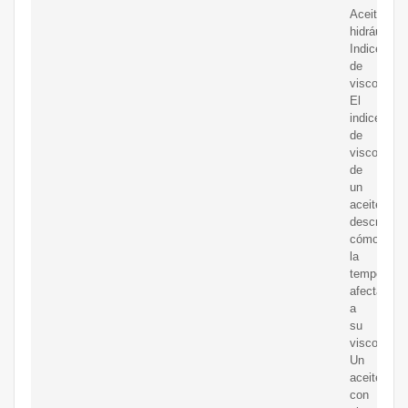
Aceite
hidráulico
Indice
de
viscosidad
El
indice
de
viscosidad
de
un
aceite
describe
cómo
la
temperatur
afecta
a
su
viscosidad
Un
aceite
con