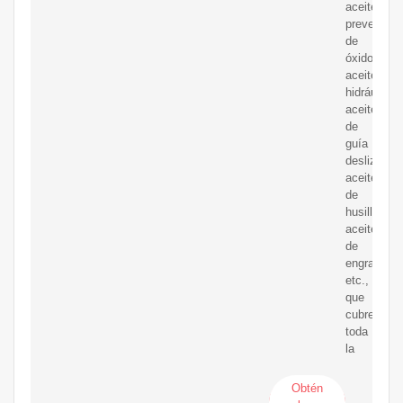
aceite
preventivo
de
óxido,
aceite
hidráulico,
aceite
de
guía
deslizante,
aceite
de
husillo,
aceite
de
engranaje,
etc.,
que
cubren
toda
la
Obtén