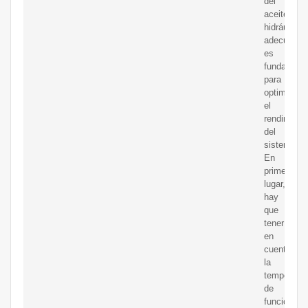
del
aceite
hidráulico
adecuado
es
fundament
para
optimizar
el
rendimient
del
sistema.
En
primer
lugar,
hay
que
tener
en
cuenta
la
temperatur
de
funcionami