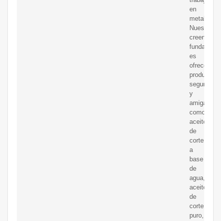
en
metal.
Nuestra
creencia
fundament
es
ofrecer
productos
seguros
y
amigables
como
aceites
de
corte
a
base
de
agua,
aceite
de
corte
puro,