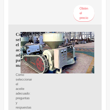
Obtén
el
precio
Cómo
seleccionar
el
aceite
adecuado
para
maquinaria
Cómo
seleccionar
el
aceite
adecuado:
preguntas
y
respuestas