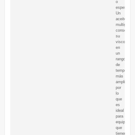
o
espesor.
Un
aceite
multigrado
conservará
su
viscosidad
en
un
rango
de
temperatur
más
amplio,
por
lo
que
es
ideal
para
equipos
que
tienen