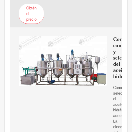
Obtén
el
precio
Contam
control
y
selecció
del
aceite
hidrául
Cómo
selecciona
el
aceite
hidráulico
adecuado.
La
elección