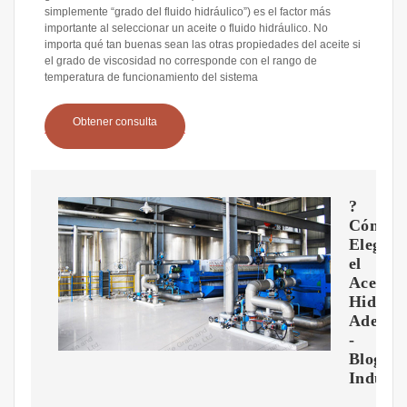
simplemente “grado del fluido hidráulico”) es el factor más
importante al seleccionar un aceite o fluido hidráulico. No
importa qué tan buenas sean las otras propiedades del aceite si
el grado de viscosidad no corresponde con el rango de
temperatura de funcionamiento del sistema
Obtener consulta
?
Cómo
Elegir
el
Aceite
Hidrául
Adecua
-
Blog
Industr