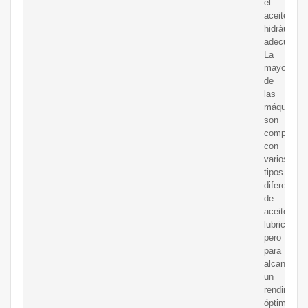
el
aceite
hidráulico
adecuado
La
mayoría
de
las
máquinas
son
compatible
con
varios
tipos
diferentes
de
aceites
lubricantes
pero
para
alcanzar
un
rendimient
óptimo