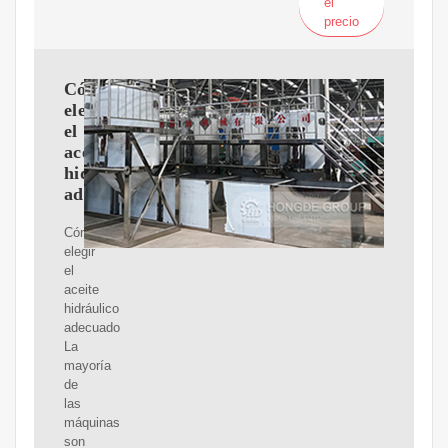
el
precio
Cómo
elegir
el
aceite
hidráulico
adecuado
Cómo
elegir
el
aceite
hidráulico
adecuado
La
mayoría
de
las
máquinas
son