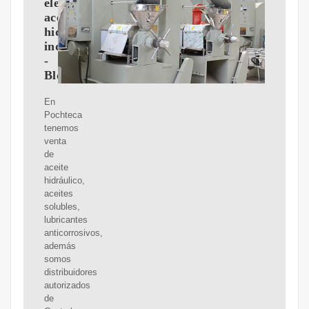
elegir
aceites
hidráulicos
industriales?
-
Blog
En
Pochteca
tenemos
venta
de
aceite
hidráulico,
aceites
solubles,
lubricantes
anticorrosivos,
además
somos
distribuidores
autorizados
de