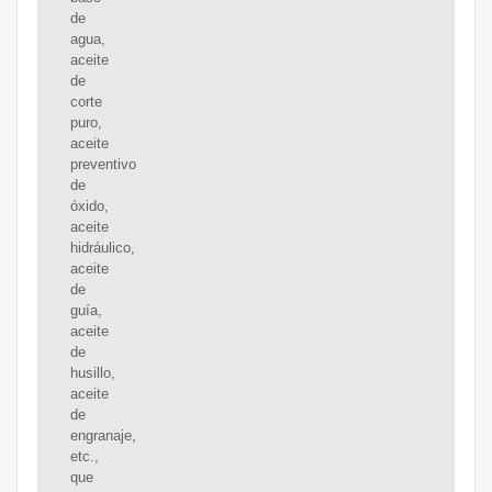
de
agua,
aceite
de
corte
puro,
aceite
preventivo
de
óxido,
aceite
hidráulico,
aceite
de
guía,
aceite
de
husillo,
aceite
de
engranaje,
etc.,
que