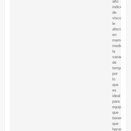
alto
indice
de
viscosidad
le
afectará
en
memor
medida
la
variación
de
temperatur
por
lo
que
es
ideal
para
equipos
que
tienen
que
hacer