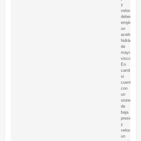
y
velocidad,
deberás
emplear
un
aceite
hidráulico
de
mayor
viscosidad
En
cambio,
si
cuentas
con
un
sistema
de
baja
presión
y
velocidad,
un