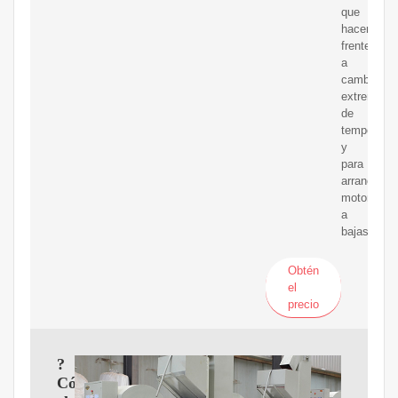
que
hacer
frente
a
cambios
extremos
de
temperatur
y
para
arrancar
motores
a
bajas
Obtén
el
precio
?
Cómo