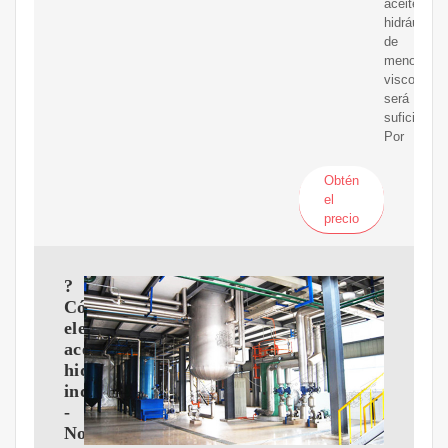
aceite
hidráulico
de
menor
viscosidad
será
suficiente.
Por
Obtén
el
precio
?
Cómo
elegir
aceites
hidráulicos
industriales?
-
Nortek