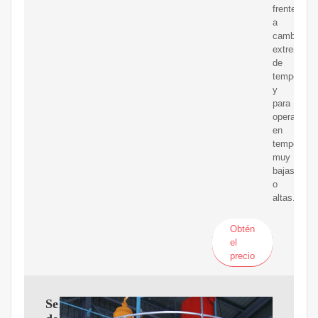
frente
a
cambios
extremos
de
temperatur
y
para
operar
en
temperatur
muy
bajas
o
altas.
Obtén
el
precio
Selección