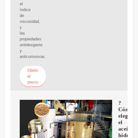
el
índice
de
viscosidad,
y
las
propiedades
antidesgaste
y
anticorrosivas.
Obtén
el
precio
?
Cómo
elegir
el
aceite
hidrául