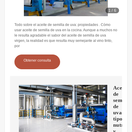
1
/
6
Todo sobre el aceite de semilla de uva: propiedades . Cómo
usar aceite de semilla de uva en la cocina. Aunque a muchos no
le resulta agradable el sabor del aceite de semilla de uva
virgen, la realidad es que resulta muy semejante al vino tinto,
por
Obtener consulta
Aceite
de
semilla
de
uva:
tipos,
nutrici
y