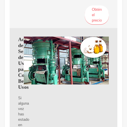
Obtén
el
precio
Aceite
de
Semilla
de
Uva
para
Cocinar:
Beneficios,
Usos
Si
alguna
vez
has
estado
en