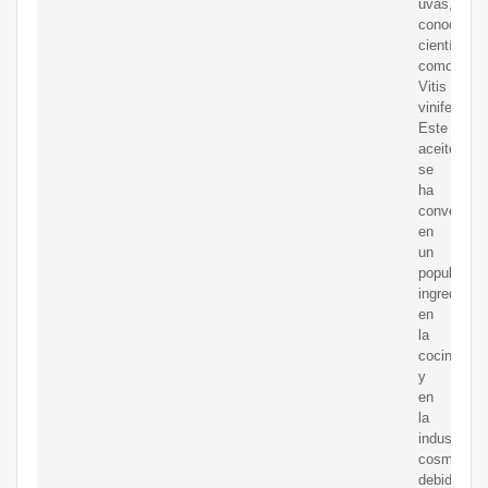
uvas,
conocidas
científica
como
Vitis
vinifera.
Este
aceite
se
ha
convertido
en
un
popular
ingrediente
en
la
cocina
y
en
la
industria
cosmética
debido