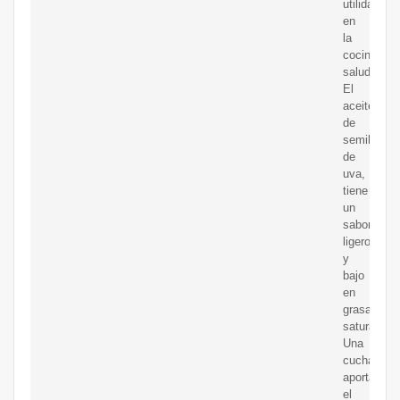
utilidad
en
la
cocina
saludable.
El
aceite
de
semilla
de
uva,
tiene
un
sabor
ligero
y
bajo
en
grasas
saturadas.
Una
cucharada
aporta
el