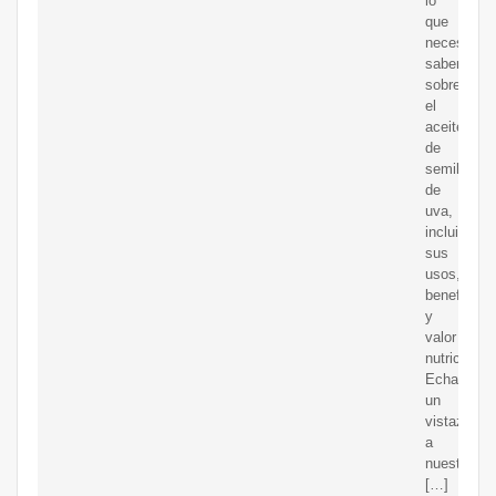
lo
que
necesitas
saber
sobre
el
aceite
de
semilla
de
uva,
incluidos
sus
usos,
beneficios
y
valor
nutricional.
Echa
un
vistazo
a
nuestro
[…]