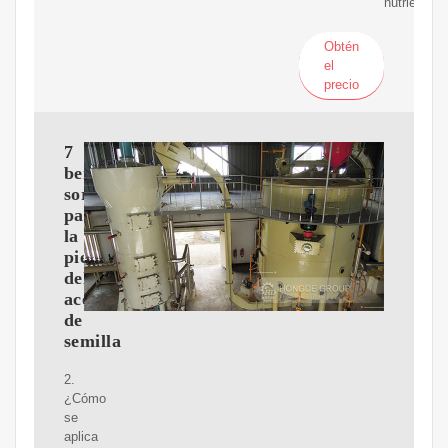
nutrientes
Obtén
el
precio
7
beneficios
sorprendentes
para
la
piel
del
aceite
de
semilla
2.
¿Cómo
se
aplica