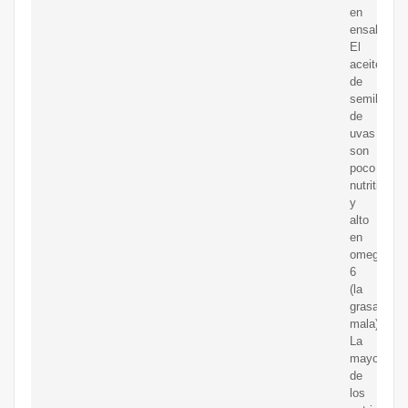
en
ensaladas.
El
aceite
de
semilla
de
uvas
son
poco
nutritivo
y
alto
en
omega
6
(la
grasa
mala)
La
mayoría
de
los