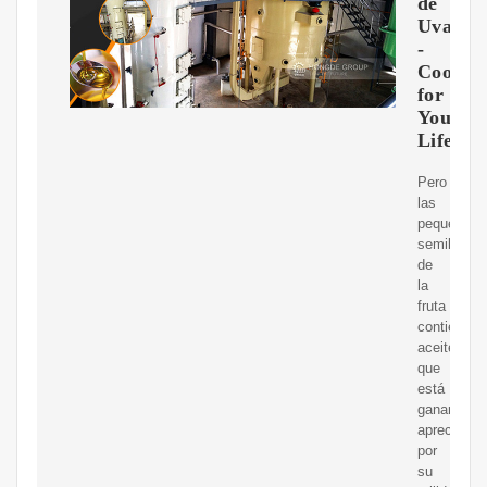
de
Uva
-
Cook
for
Your
Life
Pero
las
pequeñas
semillas
de
la
fruta
contienen
aceite
que
está
ganando
apreciació
por
su