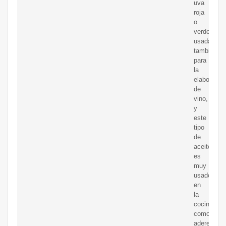
uva
roja
o
verde,
usadas
también
para
la
elaboració
de
vino,
y
este
tipo
de
aceite
es
muy
usado
en
la
cocina
como
aderezo