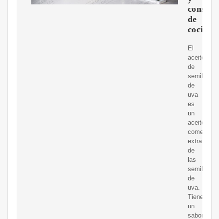
consejo
de
cocina
El
aceite
de
semilla
de
uva
es
un
aceite
comestible
extraído
de
las
semillas
de
uva.
Tiene
un
sabor