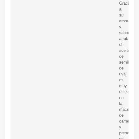
Gracias
a
su
aroma
y
sabor
afrutado,
el
aceite
de
semilla
de
uva
es
muy
utilizado
en
la
maceració
de
carnes
y
preparació
de