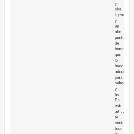
y
olor
ligeros
y
un
alto
punto
de
humo
que
lo
hace
adecuado
para
saltear
y
freír.
En
este
artículo,
te
contaré
todo