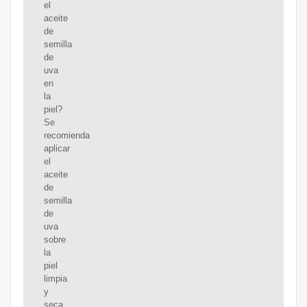
el
aceite
de
semilla
de
uva
en
la
piel?
Se
recomienda
aplicar
el
aceite
de
semilla
de
uva
sobre
la
piel
limpia
y
seca.