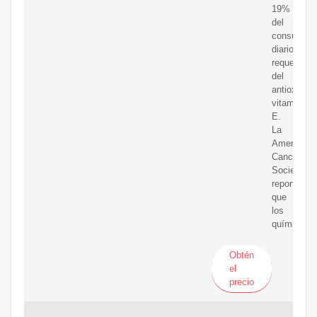
19%
del
consumo
diario
requerido
del
antioxidan
vitamina
E.
La
American
Cancer
Society
reporta
que
los
químicos
Obtén
el
precio