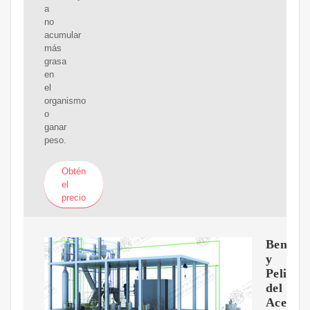
a
no
acumular
más
grasa
en
el
organismo
o
ganar
peso.
Obtén
el
precio
Benefic
y
Peligro
del
Aceite