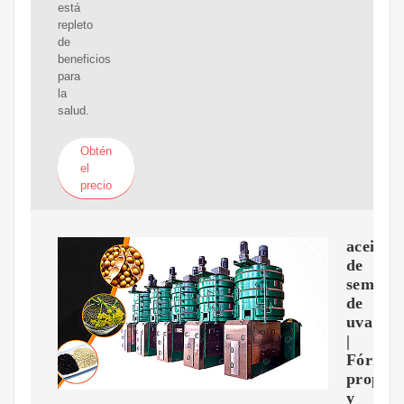
está
repleto
de
beneficios
para
la
salud.
Obtén
el
precio
aceite
de
semilla
de
uva
|
Fórmul
propied
y