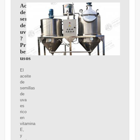
Aceite
de
semillas
de
uva
?
Propiedades,
beneficios,
usos
El
aceite
de
semillas
de
uva
es
rico
en
vitamina
E,
y