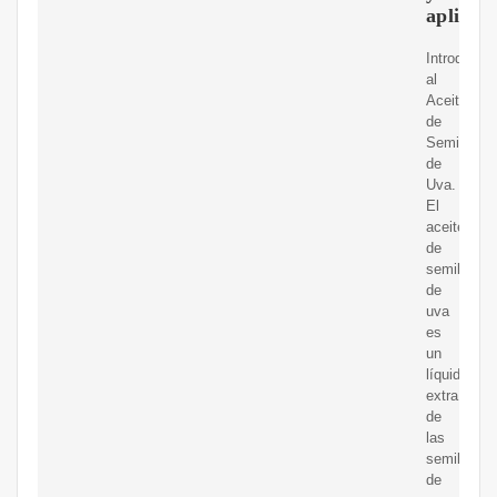
aplicac
Introducci
al
Aceite
de
Semilla
de
Uva.
El
aceite
de
semilla
de
uva
es
un
líquido
extraído
de
las
semillas
de