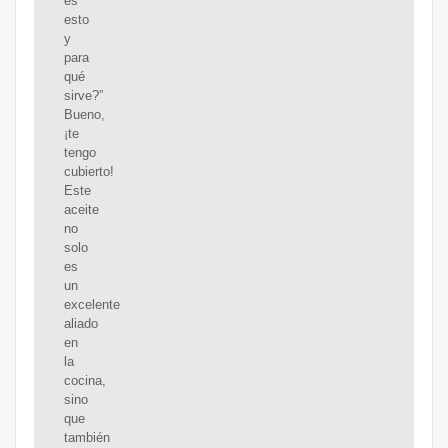
es
esto
y
para
qué
sirve?”
Bueno,
¡te
tengo
cubierto!
Este
aceite
no
solo
es
un
excelente
aliado
en
la
cocina,
sino
que
también