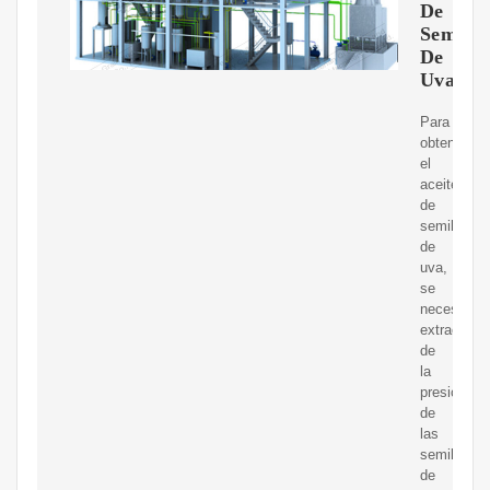
De
Semilla
De
Uva
Para
obtener
el
aceite
de
semilla
de
uva,
se
necesita
extraer
de
la
presión
de
las
semillas
de