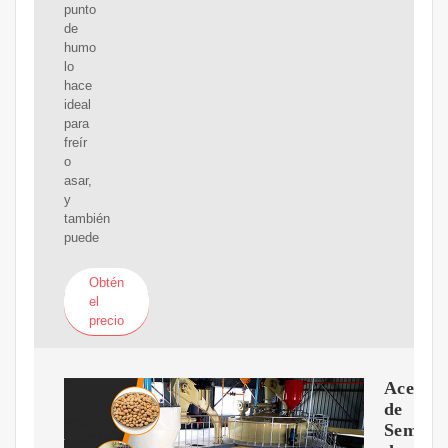
punto
de
humo
lo
hace
ideal
para
freír
o
asar,
y
también
puede
Obtén
el
precio
Aceite
de
Semilla