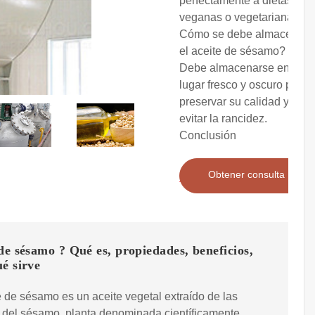
perfectamente a dietas
veganas o vegetarianas. ?
Cómo se debe almacenar
el aceite de sésamo?
Debe almacenarse en un
lugar fresco y oscuro para
preservar su calidad y
evitar la rancidez.
Conclusión
Obtener consulta
de sésamo ? Qué es, propiedades, beneficios,
é sirve
e de sésamo es un aceite vegetal extraído de las
 del sésamo, planta denominada científicamente