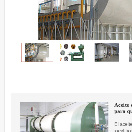
Aceite 
para qu
El aceit
semillas