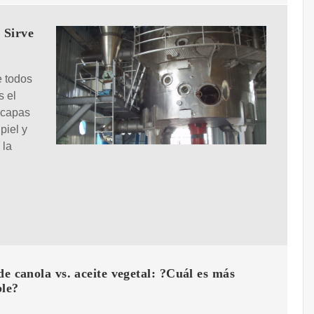
 Sirve
e todos
s el
e capas
piel y
 la
de canola vs. aceite vegetal: ?Cuál es más
ble?