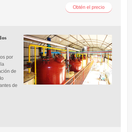
Obtén el precio
los
dos por
 la
ación de
do
antes de