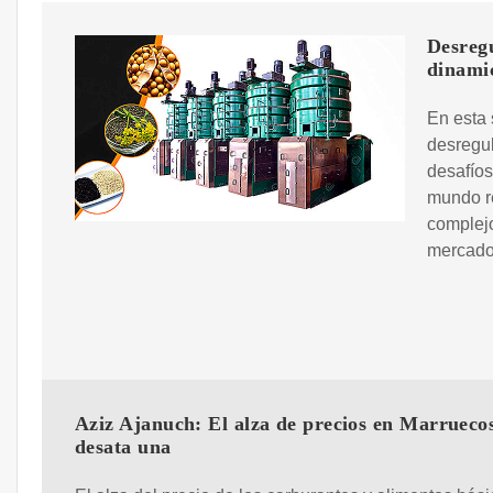
Desregu
dinami
En esta 
desregul
desafíos
mundo re
complejo
mercado
Aziz Ajanuch: El alza de precios en Marrueco
desata una