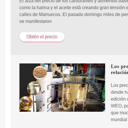
El alza del precio de los carburantes y alimentos bás
como la harina y el aceite está creando gran tensión 
calles de Marruecos. El pasado domingo miles de pe
se manifestaron
Obtén el precio
Los pre
relació
Los prec
desde h
edición 
WEO, por
que muc
mundial 