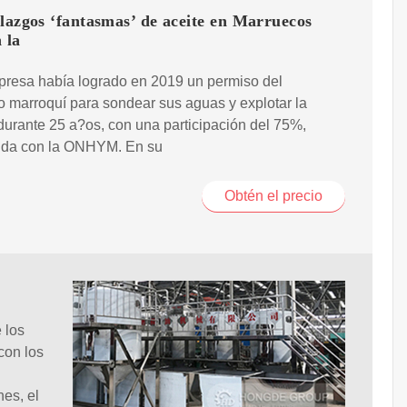
lazgos ‘fantasmas’ de aceite en Marruecos
 la
presa había logrado en 2019 un permiso del
o marroquí para sondear sus aguas y explotar la
urante 25 a?os, con una participación del 75%,
ida con la ONHYM. En su
Obtén el precio
 los
con los
nes, el