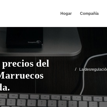
Hogar
Compañía
 precios del
La desregulació
 Marruecos
da.