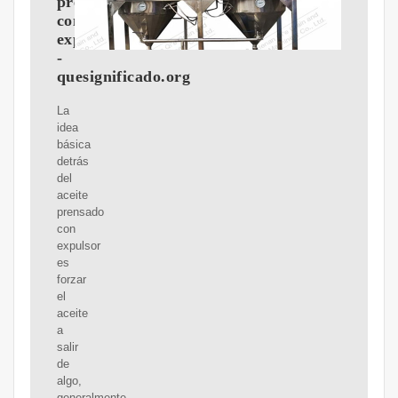
prensado
con
expulsor?
-
quesignificado.org
La
idea
básica
detrás
del
aceite
prensado
con
expulsor
es
forzar
el
aceite
a
salir
de
algo,
generalmente