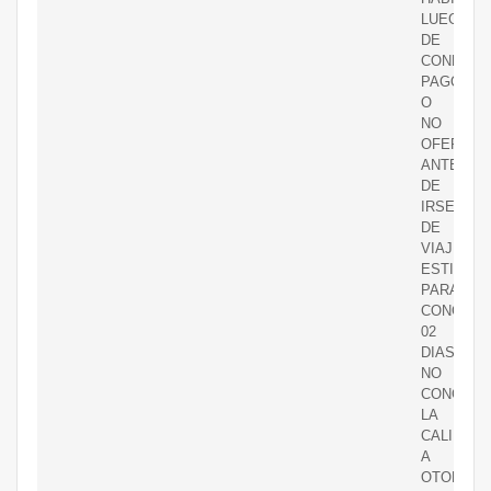
LUEGO
DE
CONFIRM
PAGOEVI
O
NO
OFERTAR
ANTES
DE
IRSE
DE
VIAJEDIA
ESTIPUL
PARA
CONCRET
02
DIASSI
NO
CONCRET
LA
CALIFICA
A
OTORGAR