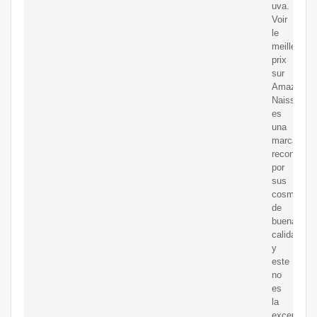
uva.
Voir
le
meilleur
prix
sur
Amazon.
Naissance
es
una
marca
reconocida
por
sus
cosmético
de
buena
calidad
y
este
no
es
la
excepción,