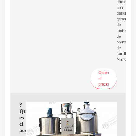
ofrece
una
descripció
general
del
método
de
prensa
de
tornillo:
Alimentaci
Obtén
el
precio
?
Qué
es
el
aceite