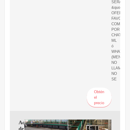
SERA
&quot;NE
OFERTAR
FAVOR
COMUNIC
POR
CHAT
ML
ó
WHATSAP
(MENSAJ
NO
LLAMAR,
NO
SE
Obtén
el
precio
Aceite
de