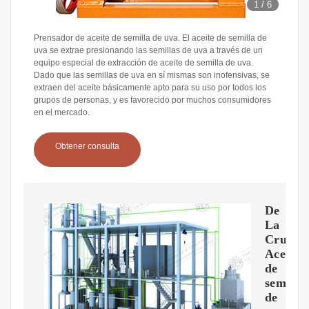
1
/
6
Prensador de aceite de semilla de uva. El aceite de semilla de
uva se extrae presionando las semillas de uva a través de un
equipo especial de extracción de aceite de semilla de uva.
Dado que las semillas de uva en sí mismas son inofensivas, se
extraen del aceite básicamente apto para su uso por todos los
grupos de personas, y es favorecido por muchos consumidores
en el mercado.
Obtener consulta
De
La
Cruz
Aceite
de
semilla
de