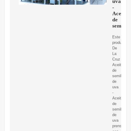
uva
-
Aceite
de
semilla
Este
producto:
De
La
Cruz
Aceite
de
semilla
de
uva
-
Aceite
de
semilla
de
uva
prensado