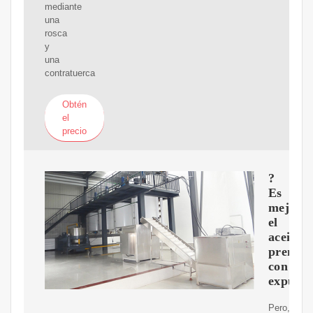
mediante
una
rosca
y
una
contratuerca
Obtén
el
precio
?
Es
mejor
el
aceite
prensa
con
expulso
Pero,