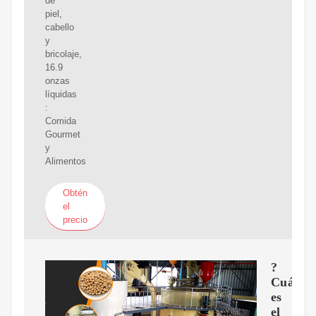
de
piel,
cabello
y
bricolaje,
16.9
onzas
líquidas
:
Comida
Gourmet
y
Alimentos
Obtén
el
precio
?
Cuál
es
el