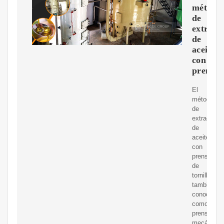
método
de
extracc
de
aceite
con
prensa
El
método
de
extracción
de
aceite
con
prensa
de
tornillo,
también
conocido
como
prensado
mecánico