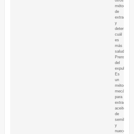
otros
métodos
de
extracción
y
determina
cuál
es
más
saludable.
Prensado
del
expulsor
Es
un
método
mecánico
para
extraer
aceite
de
semillas
y
nueces.