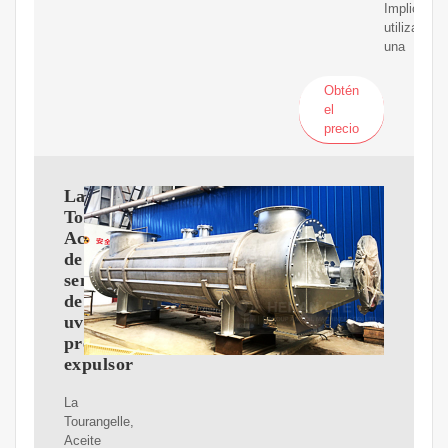
Implica
utilizar
una
Obtén
el
precio
La
Tourangelle,
Aceite
de
semilla
de
uva
prensada
expulsor
La
Tourangelle,
Aceite