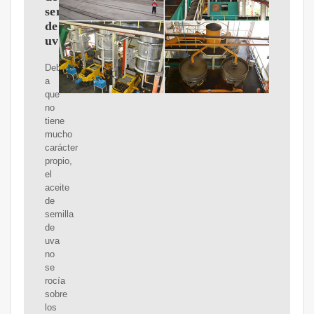
semilla
de
uva
Debido
a
que
no
tiene
mucho
carácter
propio,
el
aceite
de
semilla
de
uva
no
se
rocía
sobre
los