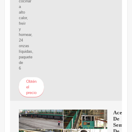
cocinar
a
alto
calor,
freír
y
hornear,
24
onzas
líquidas,
paquete
de
6
Obtén
el
precio
Aceite
De
Semilla
De