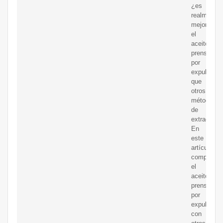
¿es
realmente
mejor
el
aceite
prensado
por
expulsor
que
otros
métodos
de
extracción
En
este
artículo,
comparar
el
aceite
prensado
por
expulsor
con