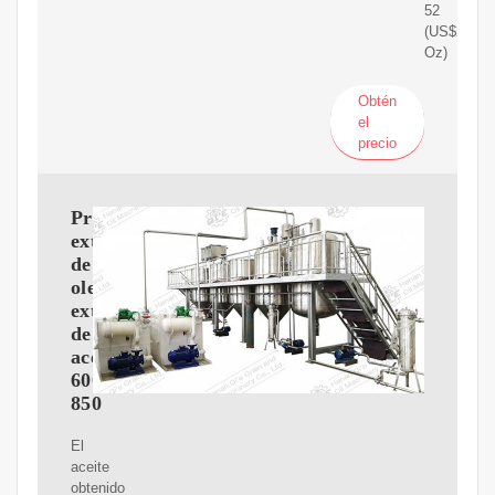
52
(US$2.76/F
Oz)
Obtén
el
precio
Prensa
extrusora
de
oleaginosas
extracción
de
aceites
600-
850
El
aceite
obtenido