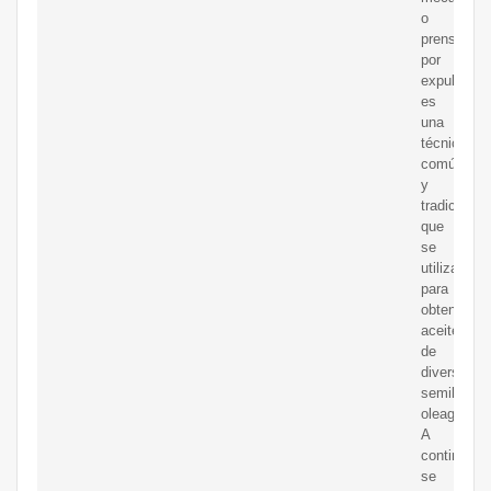
o
prensado
por
expulsor,
es
una
técnica
común
y
tradicional
que
se
utiliza
para
obtener
aceite
de
diversas
semillas
oleaginosa
A
continuaci
se