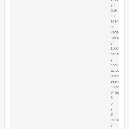
ya
que
su
aceite
es
vegano,
refinado
y
100%
natural
y
contiene
ácidos
grasos
esenciales
como
omega
3,
6
y
9,
betacarote
y