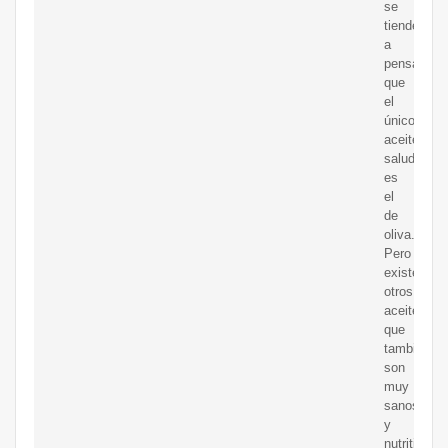
se
tiende
a
pensar
que
el
único
aceite
saludable
es
el
de
oliva.
Pero
existen
otros
aceites
que
también
son
muy
sanos
y
nutritivos.