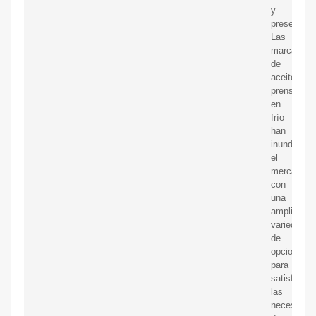
y
presentaci
Las
marcas
de
aceite
prensado
en
frío
han
inundado
el
mercado
con
una
amplia
variedad
de
opciones
para
satisfacer
las
necesidad