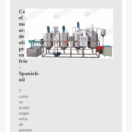
Compra
el
mejor
aceite
de
oliva
prensado
en
frío
-
Spanish-
oil
Y
como
un
aceite
virgen
extra
de
primera