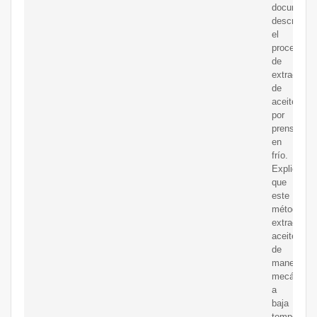
documento
describe
el
proceso
de
extracción
de
aceite
por
prensado
en
frío.
Explica
que
este
método
extrae
aceite
de
manera
mecánica
a
baja
temperatur