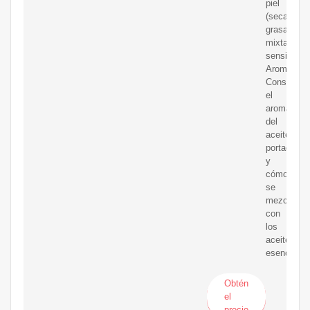
piel
(seca,
grasa,
mixta,
sensible).
Aroma:
Considera
el
aroma
del
aceite
portador
y
cómo
se
mezcla
con
los
aceites
esenciales
Obtén
el
precio