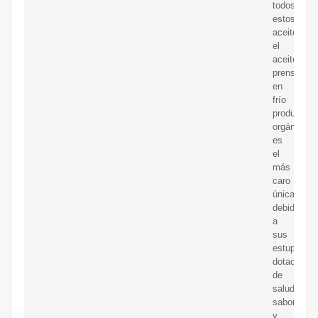
todos
estos
aceites,
el
aceite
prensado
en
frío
producido
orgánicam
es
el
más
caro
únicament
debido
a
sus
estupenda
dotaciones
de
salud,
sabor
y