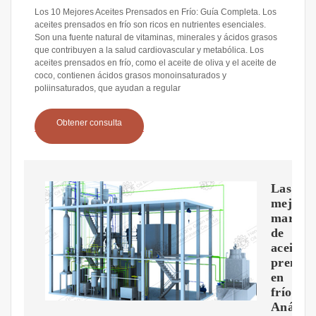
Los 10 Mejores Aceites Prensados en Frío: Guía Completa. Los
aceites prensados en frío son ricos en nutrientes esenciales.
Son una fuente natural de vitaminas, minerales y ácidos grasos
que contribuyen a la salud cardiovascular y metabólica. Los
aceites prensados en frío, como el aceite de oliva y el aceite de
coco, contienen ácidos grasos monoinsaturados y
poliinsaturados, que ayudan a regular
Obtener consulta
Las
mejore
marcas
de
aceite
prensa
en
frío:
Análisi