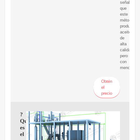
señala
que
este
método
produce
aceite
de
alta
calidad
pero
con
menor
Obtén
el
precio
?
Qué
es
el