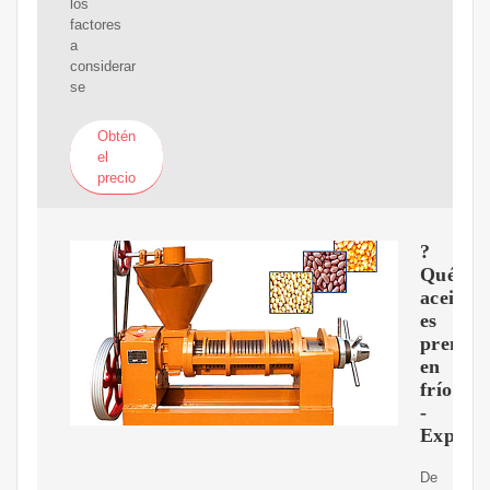
los
factores
a
considerar
se
Obtén
el
precio
?
Qué
aceite
es
prensa
en
frío?
-
Explain
De