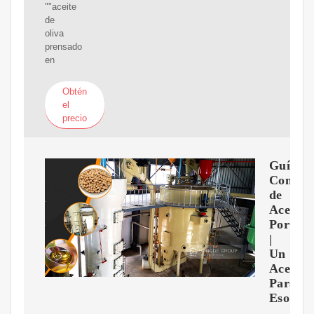
""aceite
de
oliva
prensado
en
Obtén
el
precio
Guía
Comple
de
Aceites
Portado
|
Un
Aceite
Para
Eso