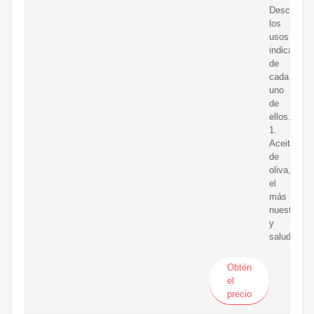
Descubre
los
usos
indicados
de
cada
uno
de
ellos.
1.
Aceite
de
oliva,
el
más
nuestro
y
saludable
Obtén
el
precio