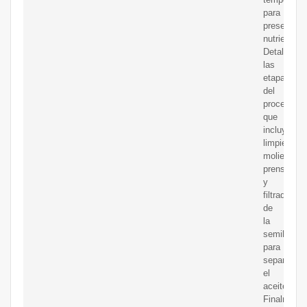
para
preservar
nutrientes.
Detalla
las
etapas
del
proceso
que
incluyen
limpieza,
molienda,
prensado
y
filtrado
de
la
semilla
para
separar
el
aceite.
Finalmente