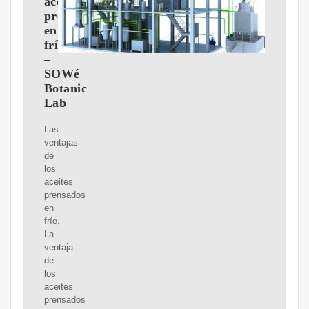
aceite
prensado
en
frío?
–
SOWé
Botanic
Lab
Las
ventajas
de
los
aceites
prensados
en
frío.
La
ventaja
de
los
aceites
prensados