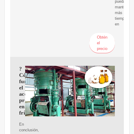
puedan
mantenerlo
más
tiempo
en
Obtén
el
precio
?
Cómo
funciona
el
aceite
prensado
en
frío?
En
conclusión,