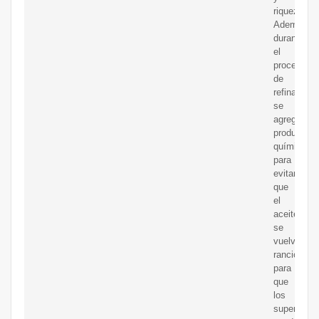
riqueza.
Además,
durante
el
proceso
de
refinación,
se
agregan
productos
químicos
para
evitar
que
el
aceite
se
vuelva
rancio
para
que
los
supermerc