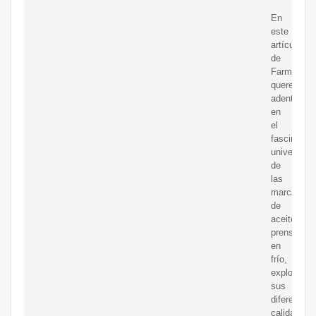
En
este
artículo
de
Farmaoclo
queremos
adentrarno
en
el
fascinante
universo
de
las
marcas
de
aceite
prensado
en
frío,
explorando
sus
diferencias
calidades