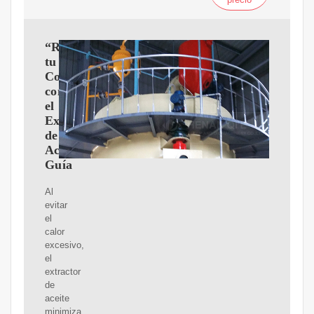
“Revoluciona
tu
Cocina
con
el
Extractor
de
Aceite:
Guía
Al
evitar
el
calor
excesivo,
el
extractor
de
aceite
minimiza