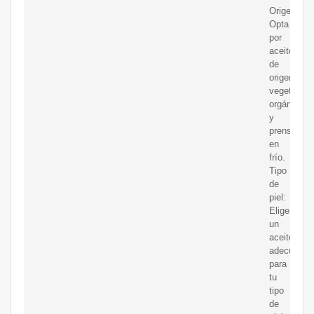
Origen:
Opta
por
aceites
de
origen
vegetal,
orgánicos
y
prensados
en
frío.
Tipo
de
piel:
Elige
un
aceite
adecuado
para
tu
tipo
de