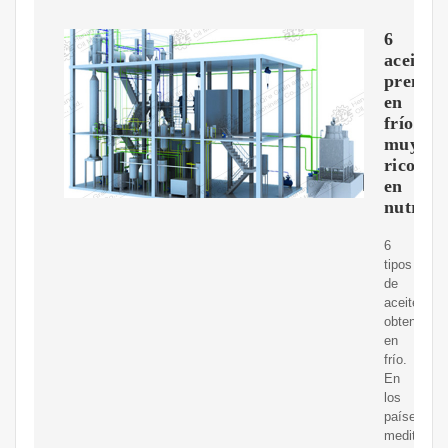
6
aceites
prensad
en
frío
muy
ricos
en
nutrien
6
tipos
de
aceites
obtenidos
en
frío.
En
los
países
mediterrán