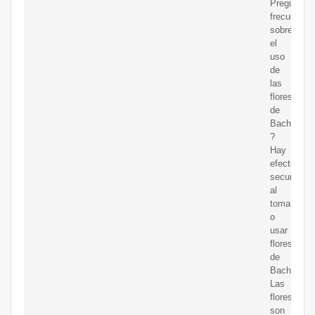
Preguntas
frecuentes
sobre
el
uso
de
las
flores
de
Bach
?
Hay
efectos
secundario
al
tomar
o
usar
flores
de
Bach?
Las
flores
son