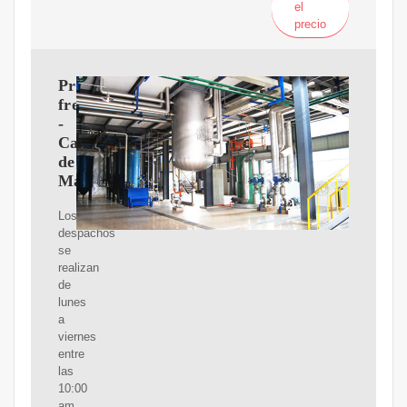
el
precio
Preguntas
frecuentes
-
Carrito
de
Maya
Los
despachos
se
realizan
de
lunes
a
viernes
entre
las
10:00
am