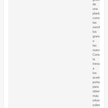
de
una
planta,
como
las
semillas,
los
granos
o
las
nueces.
Consulte
la
Introducci
a
los
aceites
portadores
para
obtener
más
informació
sobre