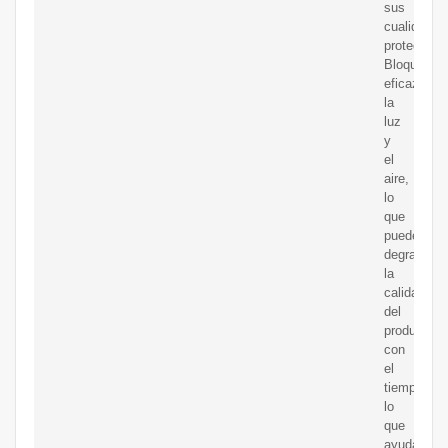
sus
cualidades
protectoras
Bloquean
eficazmen
la
luz
y
el
aire,
lo
que
puede
degradar
la
calidad
del
producto
con
el
tiempo,
lo
que
ayuda