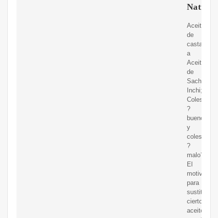
Nativa
Aceite
de
casta?
a
Aceite
de
Sacha
Inchi;
Colesterol
?
bueno?
y
colesterol
?
malo?
El
motivo
para
sustituir
ciertos
aceites