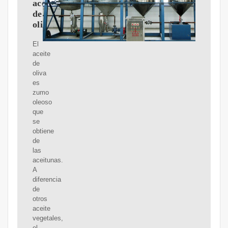
aceite
de
oliva
El
aceite
de
oliva
es
zumo
oleoso
que
se
obtiene
de
las
aceitunas.
A
diferencia
de
otros
aceite
vegetales,
el