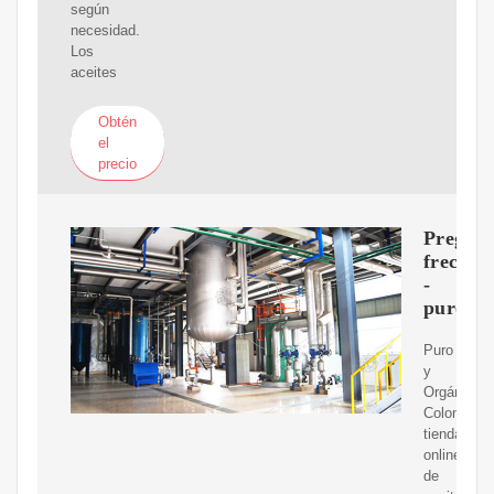
según
necesidad.
Los
aceites
Obtén
el
precio
Pregunt
frecuen
-
puroyor
Puro
y
Orgánico
Colombia
tienda
online
de