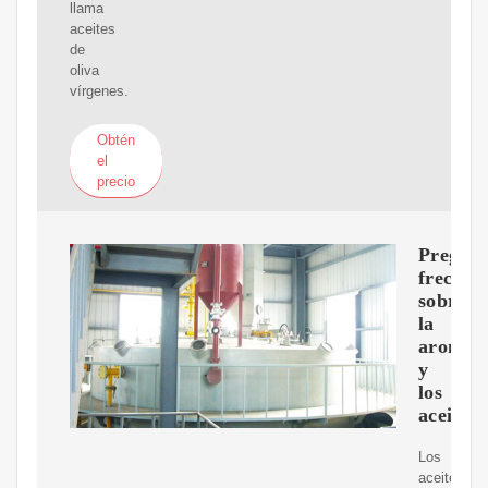
llama
aceites
de
oliva
vírgenes.
Obtén
el
precio
Pregunt
frecuen
sobre
la
aromat
y
los
aceites
Los
aceites