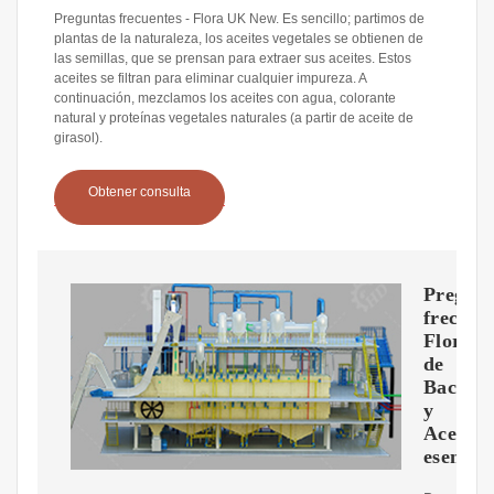
Preguntas frecuentes - Flora UK New. Es sencillo; partimos de
plantas de la naturaleza, los aceites vegetales se obtienen de
las semillas, que se prensan para extraer sus aceites. Estos
aceites se filtran para eliminar cualquier impureza. A
continuación, mezclamos los aceites con agua, colorante
natural y proteínas vegetales naturales (a partir de aceite de
girasol).
Obtener consulta
Pregunt
frecuen
Flores
de
Bach
y
Aceites
esencial