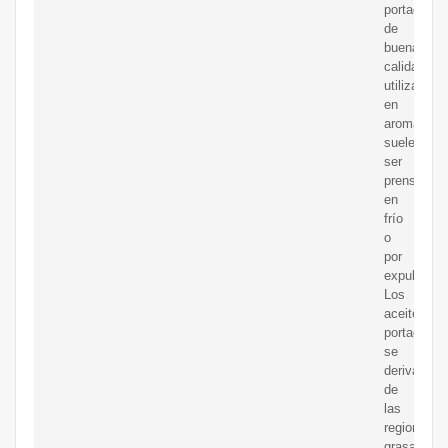
portadores
de
buena
calidad
utilizados
en
aromaterap
suelen
ser
prensados
en
frío
o
por
expulsión.
Los
aceites
portadores
se
derivan
de
las
regiones
grasas