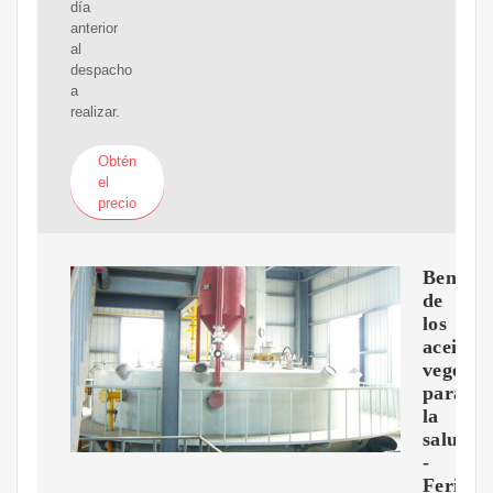
día
anterior
al
despacho
a
realizar.
Obtén
el
precio
Benefic
de
los
aceites
vegetal
para
la
salud
-
Feria