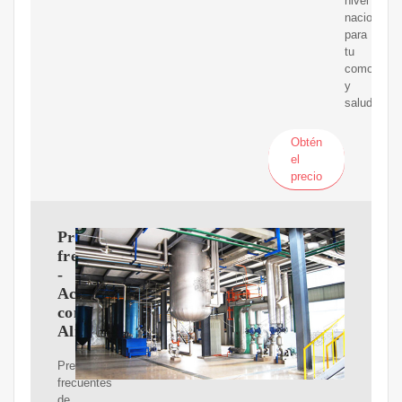
nivel
nacional
para
tu
comodidad
y
salud.
Obtén
el
precio
Preguntas
frecuentes
-
Aceites
con
Alma
Preguntas
frecuentes
de