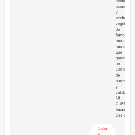
aceites
esenciales
y
aceites
vegetales
de
famosas
marcas
mundiales
que
garantizar
un
100%
de
pureza
y
calidad.
MI
CUENTA
Iniciar
Sesión
Obtén
el