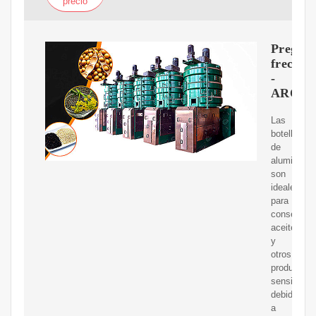
precio
Pregunt
frecuen
-
AROM
Las
botellas
de
aluminio
son
ideales
para
conservar
aceites
y
otros
productos
sensibles
debido
a