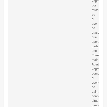
vegetales
por
otros
es
el
tipo
de
grasas
que
aportan
cada
uno.
Colesterol
malo.
Aceites
vegetales
como
el
aceite
de
palma
contienen
altas
cantidades