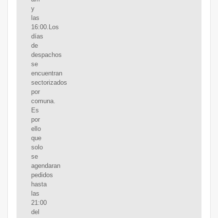
y
las
16:00.Los
días
de
despachos
se
encuentran
sectorizados
por
comuna.
Es
por
ello
que
solo
se
agendaran
pedidos
hasta
las
21:00
del