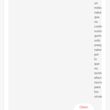
un
método
natural
que
no
contiene
sustancias
químicas
solo
energía
natural,
por
lo
que
no
existen
efectos
nocivos
para
los
usuarios.
Obtén