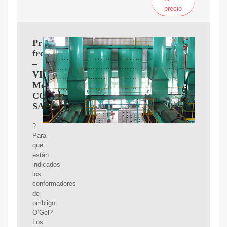
precio
Preguntas
frecuentes
–
VISIóN
MéDICA
COLOMBIA
SAS
?
Para
qué
están
indicados
los
conformadores
de
ombligo
O’Gel?
Los