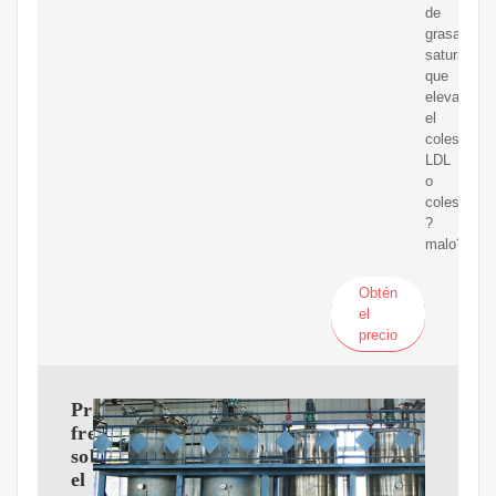
de
grasas
saturadas
que
elevan
el
colesterol
LDL
o
colesterol
?
malo?.
Obtén
el
precio
Preguntas
frecuentes
sobre
el