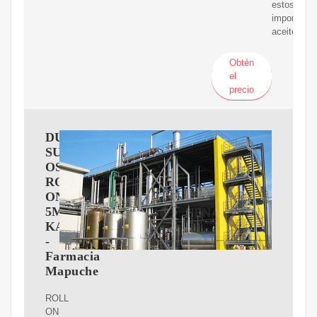
estos
importante
aceites.
Obtén
el
precio
DULCES
SUE?
OS
ROLL-
ON
5ML.
KATMANDú
-
Farmacia
Mapuche
ROLL
ON