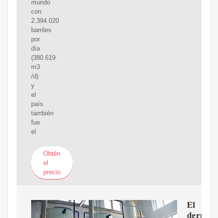
mundo
con
2.394.020
barriles
por
día
(380.619
m3
/d)
y
el
país
también
fue
el
Obtén
el
precio
El
derram