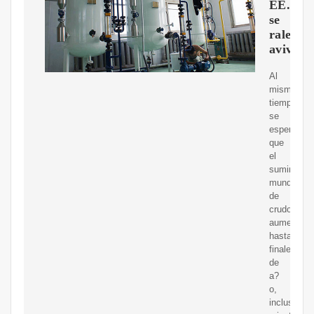
EE.UU.
se
ralentiz
avivan
Al
mismo
tiempo,
se
espera
que
el
suministro
mundial
de
crudo
aumente
hasta
finales
de
a?
o,
incluso