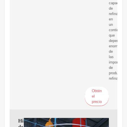
capacidad
de
refinamien
en
un
continente
que
dependient
enormeme
de
las
importacio
de
productos
refina
Obtén
el
precio
Historia
de