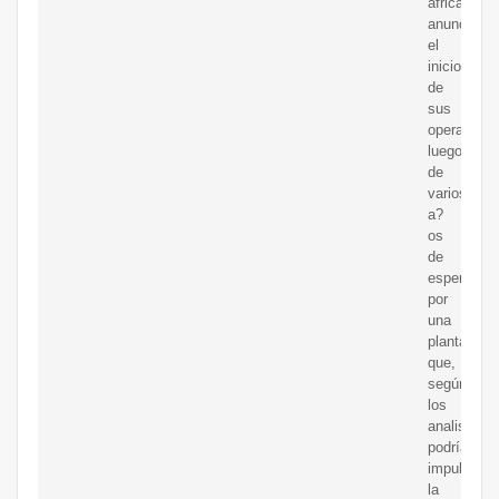
áfrica
anunció
el
inicio
de
sus
operacione
luego
de
varios
a?
os
de
espera
por
una
planta
que,
según
los
analistas,
podría
impulsar
la