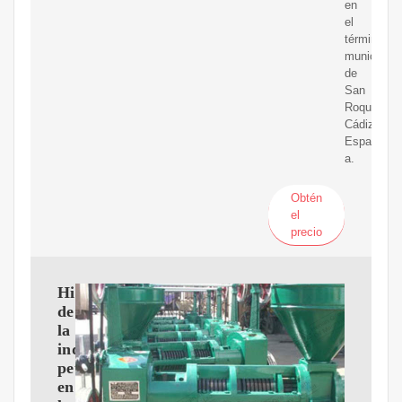
en
el
término
municipal
de
San
Roque,
Cádiz,
Espa?
a.
Obtén
el
precio
Historia
de
la
industria
petrolera
en