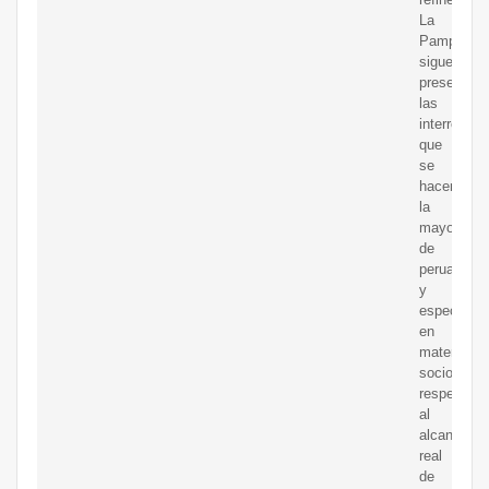
La
Pampilla,
siguen
presentes
las
interrogant
que
se
hacen
la
mayoría
de
peruanos
y
especialis
en
materia
socioambie
respecto
al
alcance
real
de