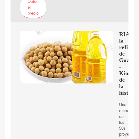
Obtén
el
precio
RIAMA
la
refinerí
de
Guanaj
-
Kiosco
de
la
historia
Una
refinería
de
los
50s
proyectada