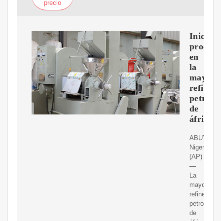
precio
Inicia
producc
en
la
mayor
refinerí
petrole
de
áfrica
ABUYA,
Nigeria
(AP)
—
La
mayor
refinería
petrolera
de