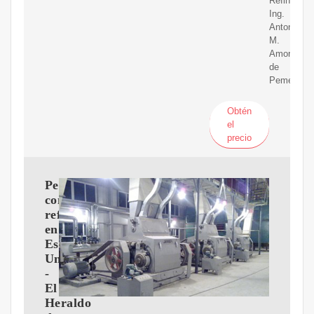
Refinería
Ing.
Antonio
M.
Amor,
de
Pemex
Obtén
el
precio
Pemex
compra
refinería
en
Estados
Unidos
-
El
Heraldo