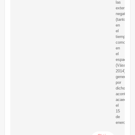
las
externalid
negativas
(tanto
en
el
tiempo
como
en
el
espacio)
(Vásquez,
2014)
generadas
por
dicho
acontecimi
acaecido
el
15
de
enero