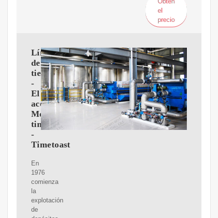
Obtén
el
precio
Línea
de
tiempo
-
El
aceiteen
México
timeline
-
Timetoast
En
1976
comienza
la
explotación
de