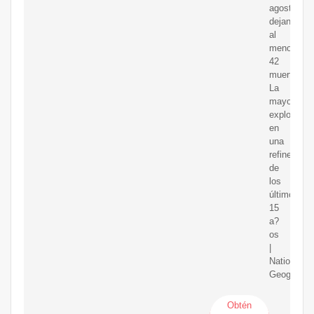
agosto,
dejando
al
menos
42
muertos
La
mayor
explosión
en
una
refinería
de
los
últimos
15
a?
os
|
National
Geographi
Obtén