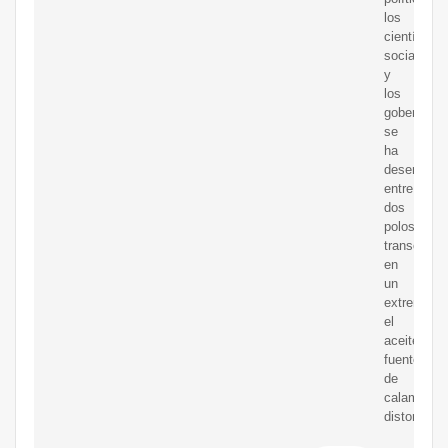
los
científicos
sociales
y
los
gobernant
se
ha
desenvuelt
entre
dos
polos
transcende
en
un
extremo,
el
aceitecom
fuente
de
calamidad
distorsion