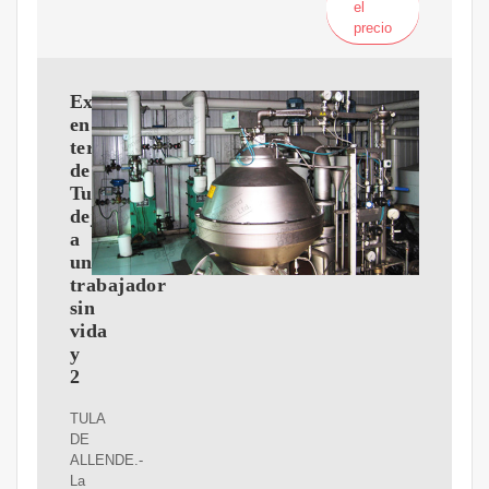
el
precio
Explosión
en
termoeléctrica
de
Tula
deja
a
un
trabajador
sin
vida
y
2
TULA
DE
ALLENDE.-
La