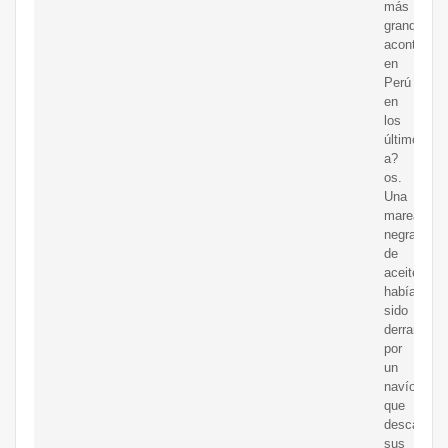
más
grandes
acontecido
en
Perú
en
los
últimos
a?
os.
Una
marea
negra,
de
aceitecrud
había
sido
derramada
por
un
navío
que
descargab
sus