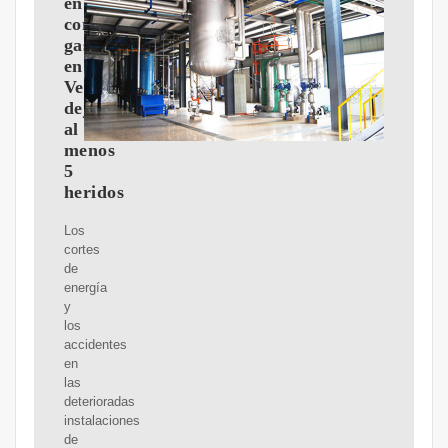
en
complejo
gasífero
en
Venezuela
deja
al
menos
5
heridos
Los
cortes
de
energía
y
los
accidentes
en
las
deterioradas
instalaciones
de