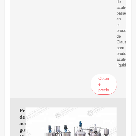
de
azufre",
basada
en
el
proceso
de
Claus
para
producir
azufre
líquido.
Obtén
el
precio
Producción
de
aceitey
gas