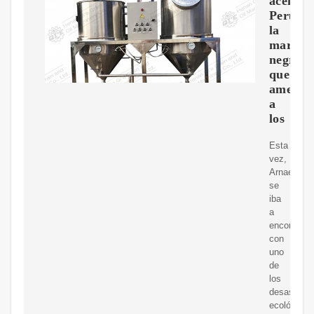
aceitee
Perú:
la
marea
negra
que
amenaz
a
los
Esta
vez,
Arnaez
se
iba
a
encontrar
con
uno
de
los
desastres
ecológicos