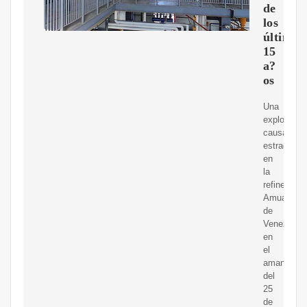
de
los
últimos
15
a?
os
Una
explosión
causa
estragos
en
la
refinería
Amuay
de
Venezuela
en
el
amanecer
del
25
de