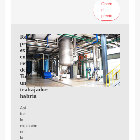
Obtén
el
precio
Reportan
presunta
explosión
en
refinería
de
Tula;
un
trabajador
habría
Así
fue
la
explosión
en
la