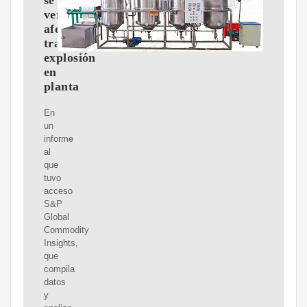
se
vería
afectada
tras
explosión
en
planta
En
un
informe
al
que
tuvo
acceso
S&P
Global
Commodity
Insights,
que
compila
datos
y