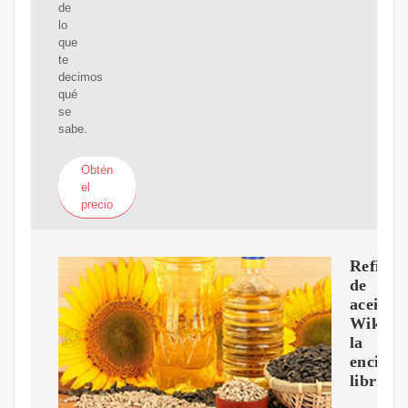
de
lo
que
te
decimos
qué
se
sabe.
Obtén
el
precio
Refiner
de
aceite-
Wikiped
la
enciclo
libre