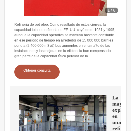
1
/
6
Refinería de petróleo. Como resultado de estos cierres, la
capacidad total de refinería de EE. UU. cayó entre 1981 y 1995,
aunque la capacidad operativa se mantuvo bastante constante
en ese período de tiempo en alrededor de 15 000 000 barriles
por día (2 400 000 m3 /d).Los aumentos en el tama?o de las
instalaciones y las mejoras en la eficiencia han compensado
gran parte de la capacidad física perdida de la
Obtener consulta
La
mayor
explosi
en
una
refinerí