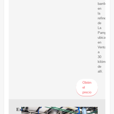
barriles
en
la
refinería
de
La
Pampilla,
ubicada
en
Ventanilla,
a
30
kilómetros
de
allí.
Obtén
el
precio
Explosión