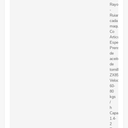
Rayone
-
Ruian
cada
maquinaria
Co
Articulo
Especifica
Prensa
de
aceite
de
tornillo
ZX85
Velocidad:
60-
80
kgs
/
h
Capacidad
1.4-
2