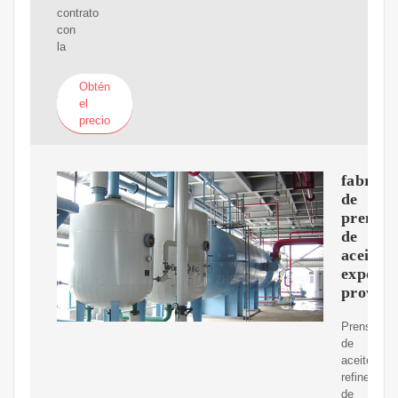
contrato
con
la
Obtén
el
precio
fabrica
de
prensas
de
aceite
exporta
proveed
Prensa
de
aceite,
refinería
de