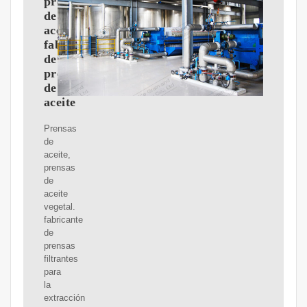
prensa
de
aceite,
fabricante
de
prensas
de
aceite
Prensas
de
aceite,
prensas
de
aceite
vegetal.
fabricante
de
prensas
filtrantes
para
la
extracción