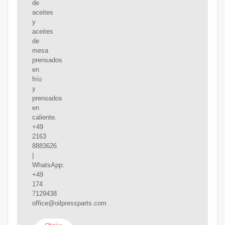
de
aceites
y
aceites
de
mesa
prensados
en
frío
y
prensados
en
caliente.
+49
2163
8883626
|
WhatsApp:
+49
174
7129438
office@oilpressparts.com