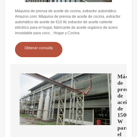
Máquina de prensa de aceite de cocina, extractor automático.
Amazon.com: Máquina de prensa de aceite de cocina, extractor
automático de aceite de 610 W, extractor de aceite caliente
eléctrico para el hogar, fabricante de aceite orgánico de acero
inoxidable para coco, : Hogar y Cocina
Obtener consulta
Máquin
de
prensa
de
aceite
de
1500
W
para
el