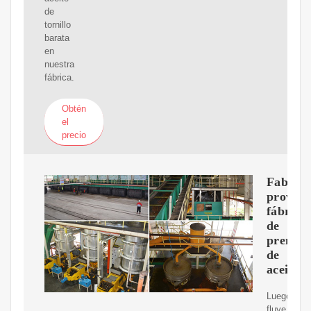
de
tornillo
barata
en
nuestra
fábrica.
Obtén
el
precio
Fabrica
proveed
fábrica
de
prensas
de
aceite
Luego
fluye