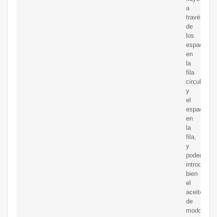
a
través
de
los
espacios
en
la
fila
circular
y
el
espacio
en
la
fila,
y
podemos
introducir
bien
el
aceite,
de
modo