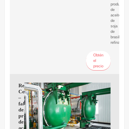
productos
de
aceite
de
soja
de
brasil
refinado.
Obtén
el
precio
Refinería
Colombia
–
fabricante
de
prensas
de
aceite