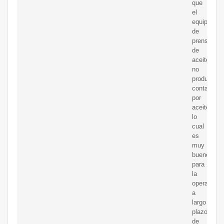
que
el
equipo
de
prensa
de
aceite
no
produzca
contamina
por
aceite,
lo
cual
es
muy
bueno
para
la
operación
a
largo
plazo.
de