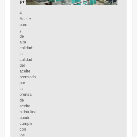
prensas
4.
Aceite
puro
y
de
alta
calidad:
la
calidad
del
aceite
prensado
por
la
prensa
de
aceite
hidráulica
puede
cumplir
con
los