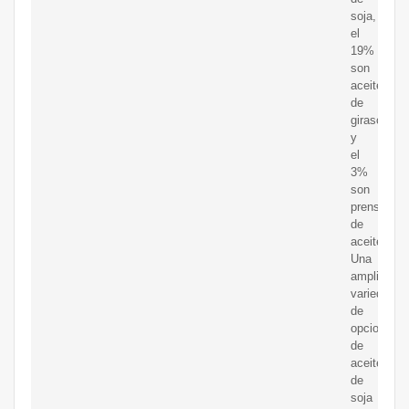
soja,
el
19%
son
aceite
de
girasol
y
el
3%
son
prensas
de
aceite.
Una
amplia
variedad
de
opciones
de
aceite
de
soja