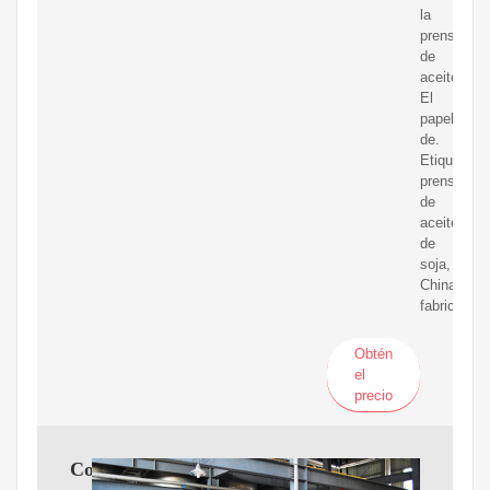
la
prensa
de
aceite
El
papel
de.
Etiqueta:
prensa
de
aceite
de
soja,
China,
fabricantes
Obtén
el
precio
Comprar