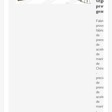
vegetal
provee
gemco
Fabricante
proveedore
fábrica
de
prensa
de
aceite
de
maní
de
China
-
precio
de
prensa
de
aceite
de
maní
-