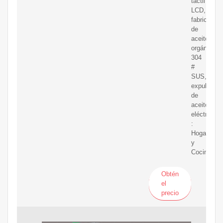
táctil
LCD,
fabricante
de
aceite
orgánico
304
#
SUS,
expulsor
de
aceite
eléctrico
:
Hogar
y
Cocina
Obtén
el
precio