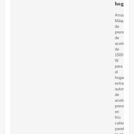
hogar
Amazon.c
Máquina
de
prensa
de
aceite
de
1500
W
para
el
hogar,
extractor
automático
de
aceite
prensado
en
frío
caliente,
panel