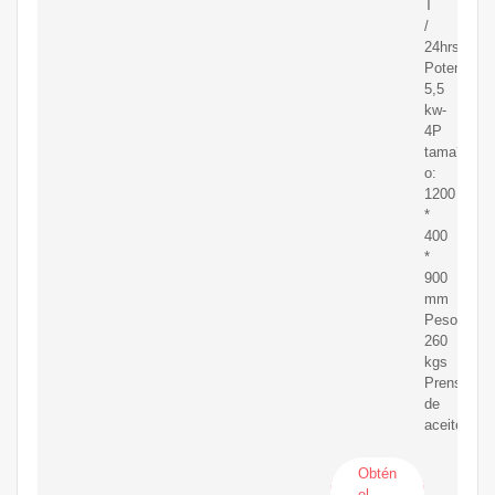
T
/
24hrs
Potencia:
5,5
kw-
4P
tama?
o:
1200
*
400
*
900
mm
Peso:
260
kgs
Prensa
de
aceite
Obtén
el