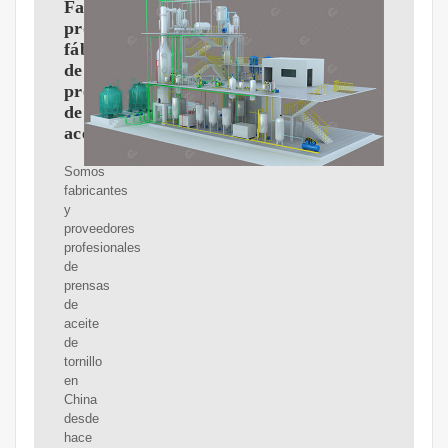
Fabricantes,
proveedores,
fábrica
de
prensas
de
aceite
Somos
fabricantes
y
proveedores
profesionales
de
prensas
de
aceite
de
tornillo
en
China
desde
hace