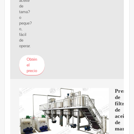
aceite
de
tama?
o
peque?
o,
fácil
de
operar.
Obtén
el
precio
Prensa
de
filtro
de
aceite
de
maní