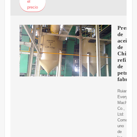
el
precio
Prensa
de
aceite
de
China,
refinerí
de
petróleo
fabrica
Ruian
Every
Machinery
Co.,
Ltd:
Como
uno
de