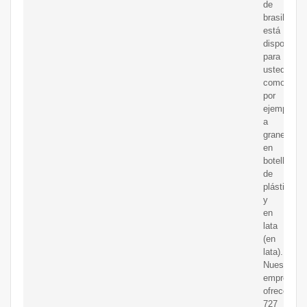
de
brasil
está
disponible
para
usted,
como
por
ejemplo
a
granel,
en
botella
de
plástico
y
en
lata
(en
lata).
Nuestra
empresa
ofrece
727