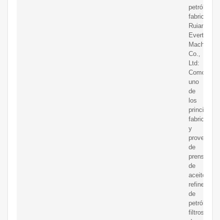
petróleo,
fabricantes
Ruian
Everty
Machinery
Co.,
Ltd:
Como
uno
de
los
principales
fabricantes
y
proveedor
de
prensas
de
aceite,
refinerías
de
petróleo,
filtros