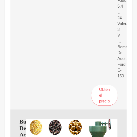
F350
5.4
L
24
Valvulas
3
V
...
Bomba
De
Aceite
Ford
E-
150
Obtén
el
precio
Bulbo
De
Aceite