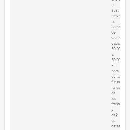
es
sustituir
preventiva
la
bomba
de
vacío
cada
50.000
a
50.000
km
para
evitar
futuros
fallos
de
los
frenos
y
da?
os
catastrófic