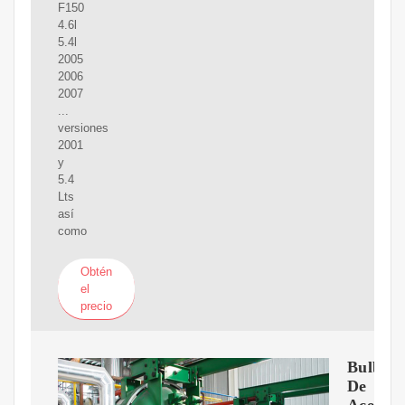
F150
4.6l
5.4l
2005
2006
2007
...
versiones
2001
y
5.4
Lts
así
como
Obtén
el
precio
Bulbo
De
Aceite