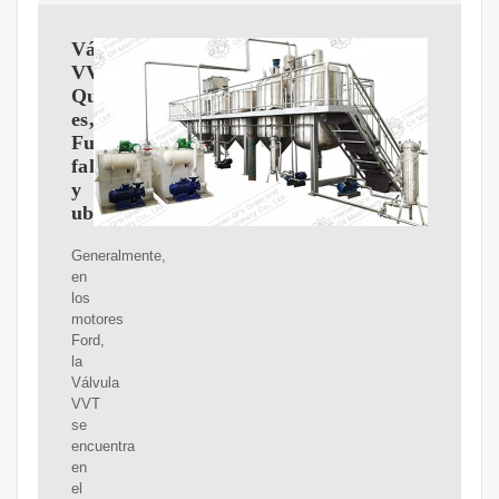
Válvula
VVT:
Qué
es,
Funcionamiento,
fallas
y
ubicación
Generalmente,
en
los
motores
Ford,
la
Válvula
VVT
se
encuentra
en
el