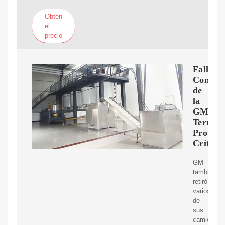
Obtén
el
precio
Fallas
Comun
de
la
GMC
Terrain
Proble
Crítica
GM
también
retiró
varios
de
sus
camiones