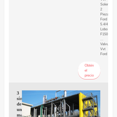
Solenoide
2
Piezas
Ford
5.4/4.6
Lobo
F150
...
Valvula
Vvt
Ford
Obtén
el
precio
3
síntomas
de
una
mala