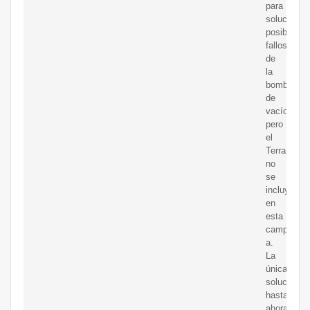
para
solucionar
posibles
fallos
de
la
bomba
de
vacío,
pero
el
Terrain
no
se
incluyó
en
esta
campa?
a.
La
única
solución
hasta
ahora