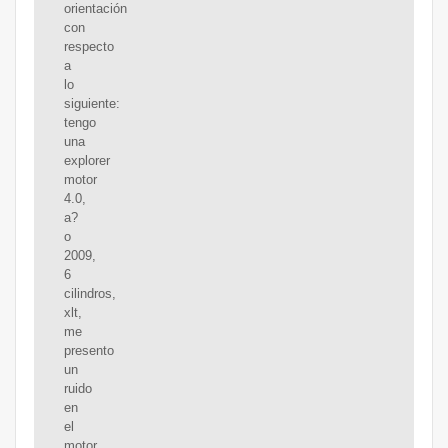
orientación
con
respecto
a
lo
siguiente:
tengo
una
explorer
motor
4.0,
a?
o
2009,
6
cilindros,
xlt,
me
presento
un
ruido
en
el
motor