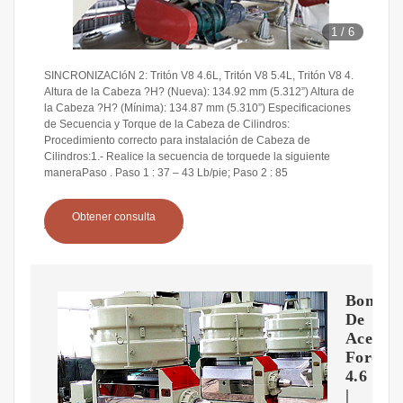
1
/
6
SINCRONIZACIóN 2: Tritón V8 4.6L, Tritón V8 5.4L, Tritón V8 4.
Altura de la Cabeza ?H? (Nueva): 134.92 mm (5.312”) Altura de
la Cabeza ?H? (Mínima): 134.87 mm (5.310”) Especificaciones
de Secuencia y Torque de la Cabeza de Cilindros:
Procedimiento correcto para instalación de Cabeza de
Cilindros:1.- Realice la secuencia de torquede la siguiente
maneraPaso . Paso 1 : 37 – 43 Lb/pie; Paso 2 : 85
Obtener consulta
Bomba
De
Aceite
Ford
4.6
|