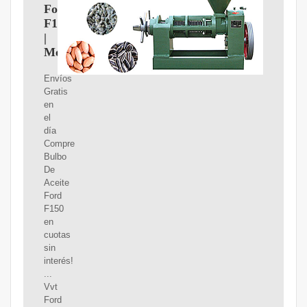
Ford
F150
|
MercadoLibre
Envíos
Gratis
en
el
día
Compre
Bulbo
De
Aceite
Ford
F150
en
cuotas
sin
interés!
...
Vvt
Ford