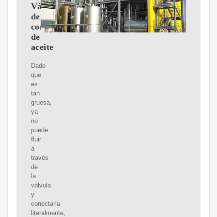
Válvula
de
control
de
aceite
Dado
que
es
tan
gruesa,
ya
no
puede
fluir
a
través
de
la
válvula
y
conectarla
literalmente,