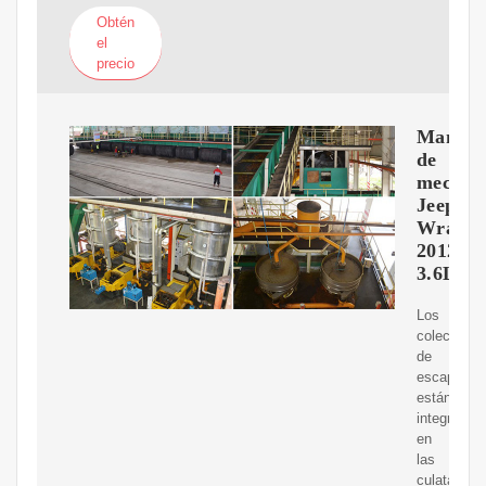
Obtén
el
precio
Manual
de
mecáni
Jeep
Wrangl
2012
3.6L
Los
colectores
de
escape
están
integrados
en
las
culatas