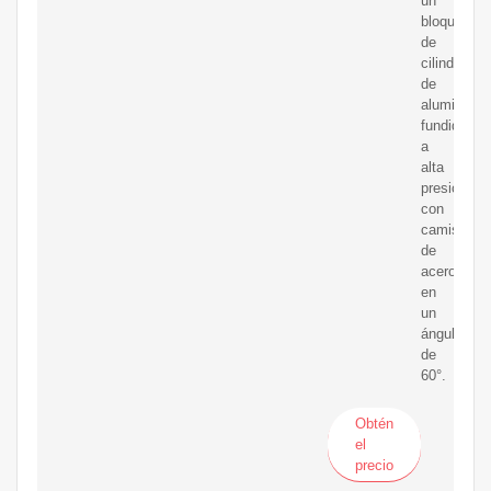
un
bloque
de
cilindros
de
aluminio
fundido
a
alta
presión
con
camisas
de
acero
en
un
ángulo
de
60°.
Obtén
el
precio