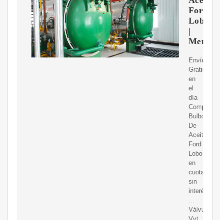
Ford
Lobo
|
Mercad
Envíos
Gratis
en
el
día
Compre
Bulbo
De
Aceite
Ford
Lobo
en
cuotas
sin
interés!
...
Válvulas
Vvt