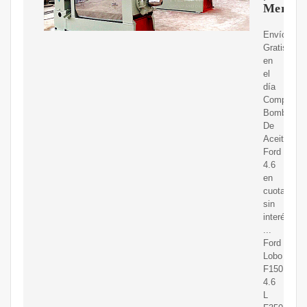
Mercad
Envíos
Gratis
en
el
día
Compre
Bombas
De
Aceite
Ford
4.6
en
cuotas
sin
interés!
...
Ford
Lobo
F150
4.6
L