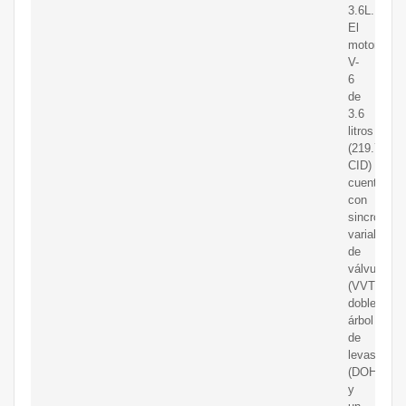
3.6L.
El
motor
V-
6
de
3.6
litros
(219.7
CID)
cuenta
con
sincroniza
variable
de
válvulas
(VVT),
doble
árbol
de
levas
(DOHC)
y