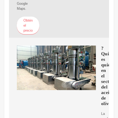
Google
Maps.
Obtén
el
precio
?
Quién
es
quién
en
el
sector
del
aceite
de
oliva?
La