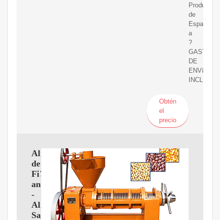
Producto
de
Espa?
a
?
GASTOS
DE
ENVíO
INCLUIDO
Obtén
el
precio
Almazara
de
Fi?
ana
-
Almería
Sabor