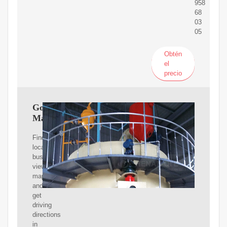
958
68
03
05
Obtén
el
precio
Google
Maps
Find
local
businesses,
view
maps
and
get
driving
directions
in