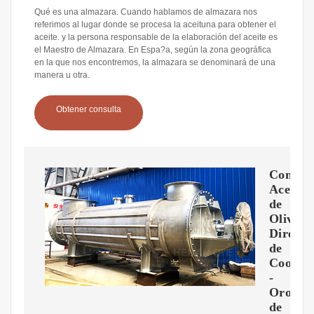
Qué es una almazara. Cuando hablamos de almazara nos
referimos al lugar donde se procesa la aceituna para obtener el
aceite. y la persona responsable de la elaboración del aceite es
el Maestro de Almazara. En Espa?a, según la zona geográfica
en la que nos encontremos, la almazara se denominará de una
manera u otra.
Obtener consulta
Compr
Aceite
de
Oliva
Directa
de
Coopera
-
Oro
de