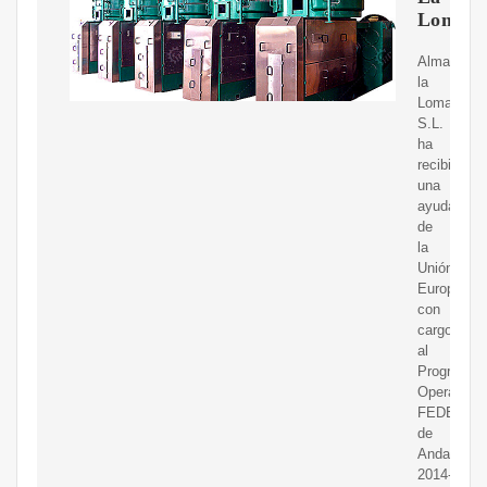
Loma
Almazara
la
Loma
S.L.
ha
recibido
una
ayuda
de
la
Unión
Europea
con
cargo
al
Programa
Operativo
FEDER
de
Andalucía
2014-