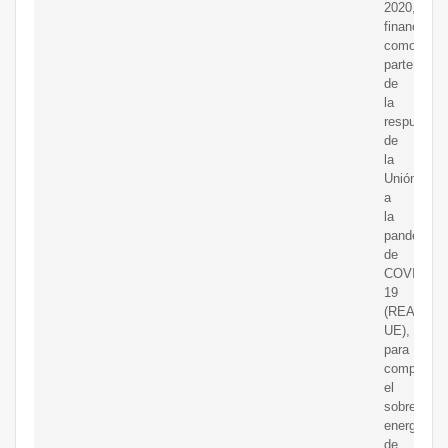
2020,
financiada
como
parte
de
la
respuesta
de
la
Unión
a
la
pandemia
de
COVID-
19
(REACT-
UE),
para
compensar
el
sobrecoste
energético
de