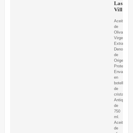
Las
Villuer
Aceite
de
Oliva
Virgen
Extra
Denominac
de
Origen
Protegida.
Envasada
en
botella
de
cristal
Antique
de
750
ml.
Aceite
de