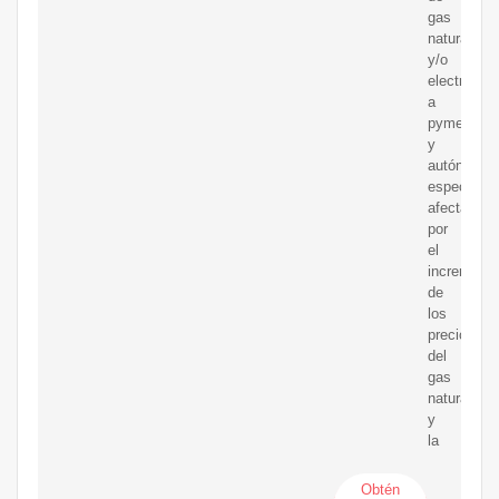
gas
natural
y/o
electricida
a
pymes
y
autónomos
especialm
afectados
por
el
incremento
de
los
precios
del
gas
natural
y
la
Obtén