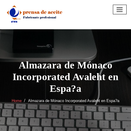
Skip
to
content
Almazara de Mónaco
Incorporated Avaleht en
Espa?a
Home
Almazara de Mónaco Incorporated Avaleht en Espa?a