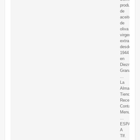
productore
de
aceite
de
oliva
virgen
extra
desde
1944
en
Diezma
Granada.
...
La
Almazara;
Tienda;
Recetas;
Contacto;
Menu.
...
ESPA?
A
Tlf.