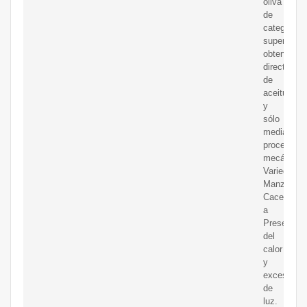
oliva
de
categoría
superior
obtenida
directamen
de
aceitunas
y
sólo
mediante
procedimie
mecánicos
Variedad:
Manzanilla
Cacere?
a
Preservar
del
calor
y
exceso
de
luz.