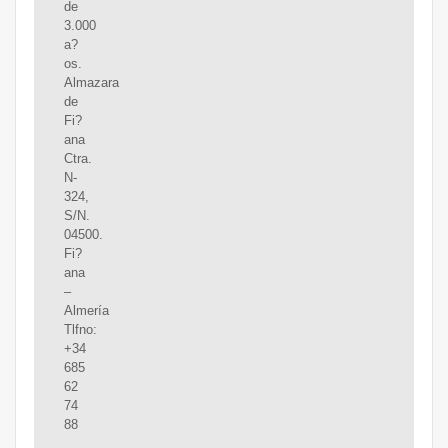
de
3.000
a?
os.
Almazara
de
Fi?
ana
Ctra.
N-
324,
S/N.
04500.
Fi?
ana
–
Almería
Tlfno:
+34
685
62
74
88