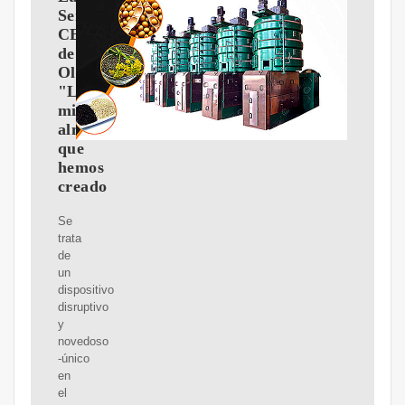
Serrano,
CEO
de
Olimaker:
"La
micro-
almazara
que
hemos
creado
Se
trata
de
un
dispositivo
disruptivo
y
novedoso
-único
en
el