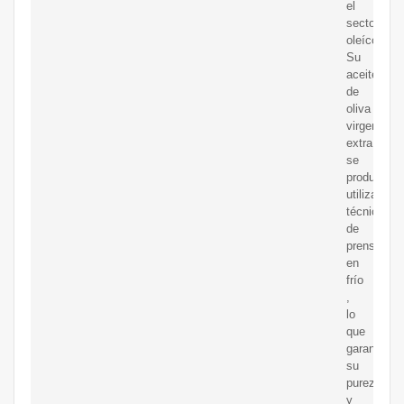
el
sector
oleícola.
Su
aceite
de
oliva
virgen
extra
se
produce
utilizando
técnicas
de
prensado
en
frío
,
lo
que
garantiza
su
pureza
y