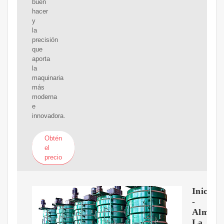
buen
hacer
y
la
precisión
que
aporta
la
maquinaria
más
moderna
e
innovadora.
Obtén
el
precio
Inicio
-
Almaza
La