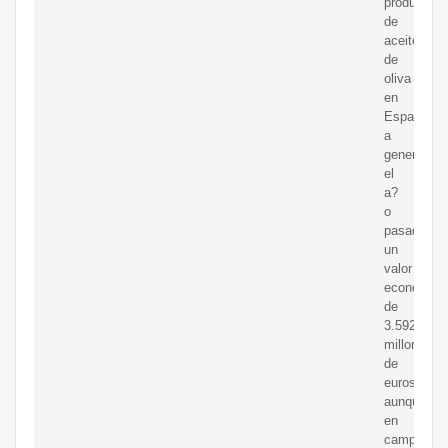
producción
de
aceite
de
oliva
en
Espa?
a
generó
el
a?
o
pasado
un
valor
económico
de
3.592
millones
de
euros,
aunque
en
campa?