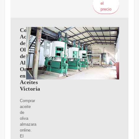
el
precio
Comprar
Aceite
de
Oliva
de
Almazara
Online
en
Aceites
Victoria
Comprar
aceite
de
oliva
almazara
online.
El