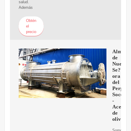
salud.
Además
Obtén
el
precio
Almaza
de
Nuestr
Se?
ora
del
Perpet
Socorr
-
Aceite
de
oliva
Somos