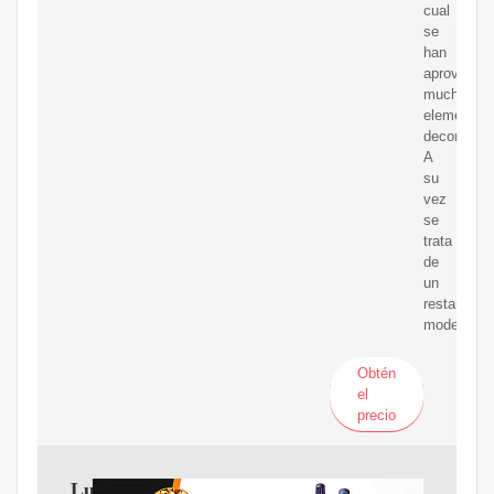
cual
se
han
aprovecha
muchos
elementos
decorativo
A
su
vez
se
trata
de
un
restaurant
moderno.
Obtén
el
precio
Luis