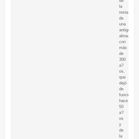
de
la
restauraci
de
una
antigua
almazara
con
más
de
300
a?
os,
que
dejó
de
funcionar
hace
50
a?
os
y
de
la