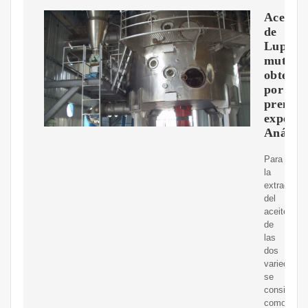
Aceite
de
Lupinu
mutabil
obtenid
por
prensa
expeller
Análisi
Para
la
extracción
del
aceite
de
las
dos
variedades
se
considerar
como