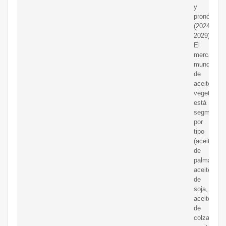
y
pronóstico
(2024-
2029)
El
mercado
mundial
de
aceites
vegetales
está
segmentad
por
tipo
(aceite
de
palma,
aceite
de
soja,
aceite
de
colza,