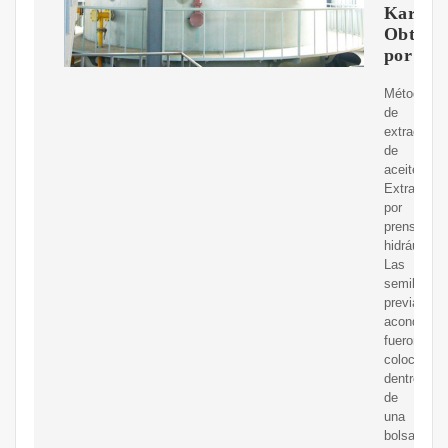
Karst)
Obteni
por
Métodos
de
extracción
de
aceite
Extracción
por
prensa
hidráulica
Las
semillas
previamen
acondicio
fueron
colocadas
dentro
de
una
bolsa