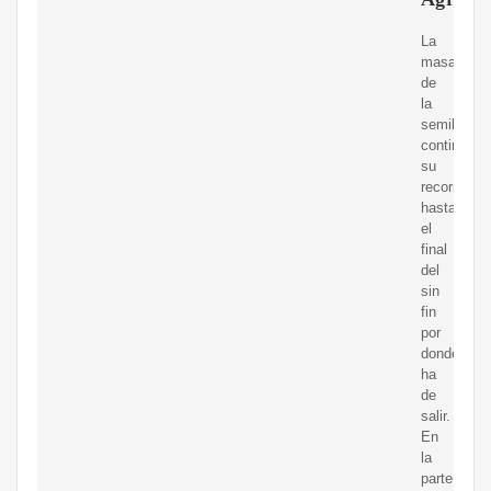
La
masa
de
la
semilla
continua
su
recorrido
hasta
el
final
del
sin
fin
por
donde
ha
de
salir.
En
la
parte