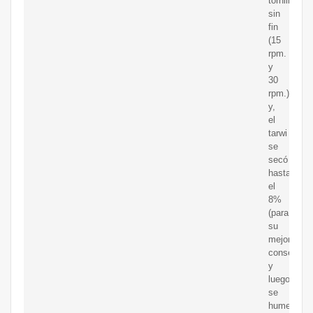
tornillo
sin
fin
(15
rpm.
y
30
rpm.)
y,
el
tarwi
se
secó
hasta
el
8%
(para
su
mejor
conservaci
y
luego
se
humedecie