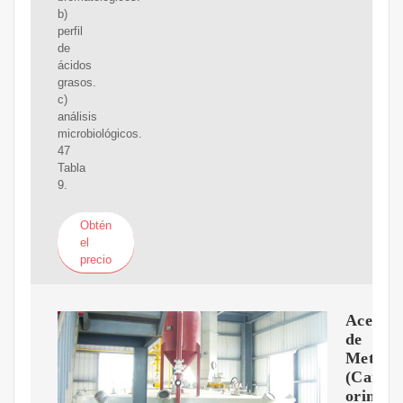
b)
perfil
de
ácidos
grasos.
c)
análisis
microbiológicos.
47
Tabla
9.
Obtén
el
precio
Aceite
de
Metohu
(Caryo
orinoce