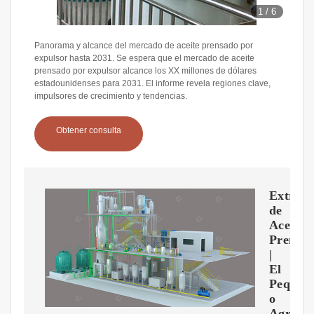
1
/
6
Panorama y alcance del mercado de aceite prensado por
expulsor hasta 2031. Se espera que el mercado de aceite
prensado por expulsor alcance los XX millones de dólares
estadounidenses para 2031. El informe revela regiones clave,
impulsores de crecimiento y tendencias.
Obtener consulta
Extracc
de
Aceite:
Prensa
|
El
Peque?
o
Agroind