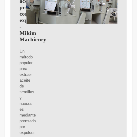
aceite
prensado
con
expulsor?
-
Mikim
Machienry
Un
método
popular
para
extraer
aceite
de
semillas
y
nueces
es
mediante
prensado
por
expulsor.