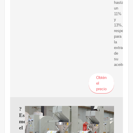
hasta
un
11%
y
13%,
respectiva
para
la
extracción
de
su
aceite.
Obtén
el
precio
?
Es
mejor
el