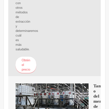
con
otros
métodos
de
extracción
y
determinaremos
cuál
es
más
saludable.
Obtén
el
precio
Tama?
o
del
mercad
de