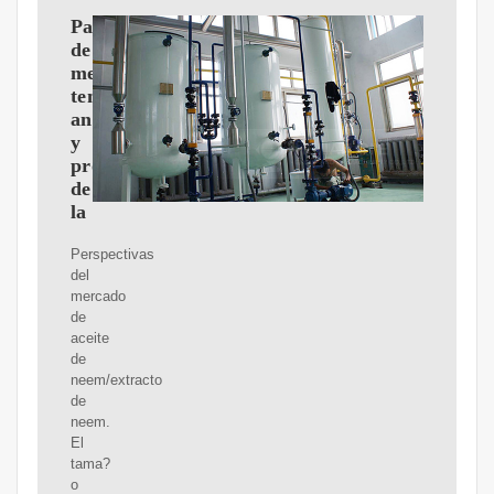
Participación
de
mercado,
tendencias,
análisis
y
pronóstico
de
la
Perspectivas
del
mercado
de
aceite
de
neem/extracto
de
neem.
El
tama?
o