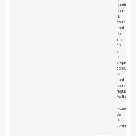
queda
entre
la
parte
final
del
sin
fin
y
el
propio
cono,
lo
cual
permite
regular
fácilmente
el
espesor
de
la
lamina