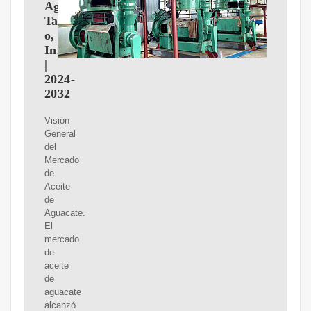
Aguacate,
Tama?
o,
Informe
|
2024-
2032
Visión
General
del
Mercado
de
Aceite
de
Aguacate.
El
mercado
de
aceite
de
aguacate
alcanzó