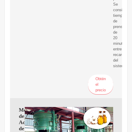
Se
considerar
tiempos
de
prensado
de
20
minutos
entre
recargas
del
sistema.
Obtén
el
precio
Mercado
de
Aceite
de