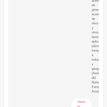
aceite
de
girasol,
aceite
de
oliva
y
otros
tipos),
aplicación
(alimentari
forrajera
e
industrial)
y
geografía
(América
del
Norte,
Europa,
Asia).
Obtén
el