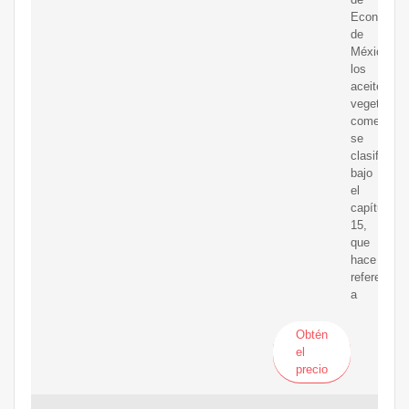
Economía
de
México,
los
aceites
vegetales
comestible
se
clasifican
bajo
el
capítulo
15,
que
hace
referencia
a
Obtén
el
precio