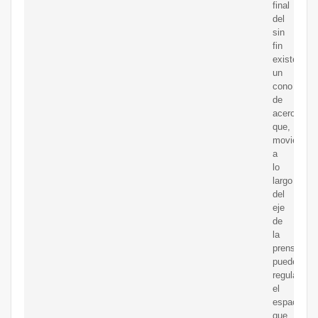
final
del
sin
fin
existe
un
cono
de
acero
que,
moviéndos
a
lo
largo
del
eje
de
la
prensa,
puede
regular
el
espacio
que