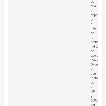
de
tela
y
depositada
en
el
interior
de
la
prensa
hidráulica
de
acero
inoxidable
(Figura
2),
con
motor
de
2
HP
y
6000
psi.