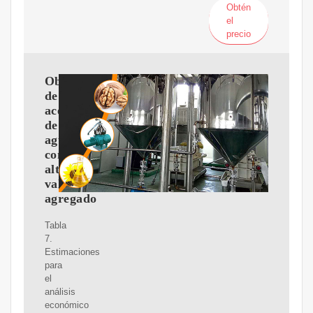
Obtén
el
precio
Obtención
de
aceite
de
aguacate
con
alto
valor
agregado
Tabla
7.
Estimaciones
para
el
análisis
económico