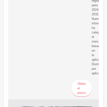
regional
para
2024-
2032.
Nuestro
informe
ha
categoriza
el
mercado
basado
en
la
aplicación.
Distribució
por
aplicacion
Obtén
el
precio