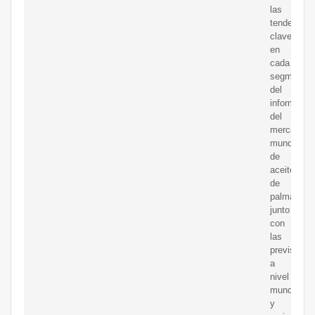
las
tendencias
clave
en
cada
segmento
del
informe
del
mercado
mundial
de
aceite
de
palma,
junto
con
las
previsione
a
nivel
mundial
y