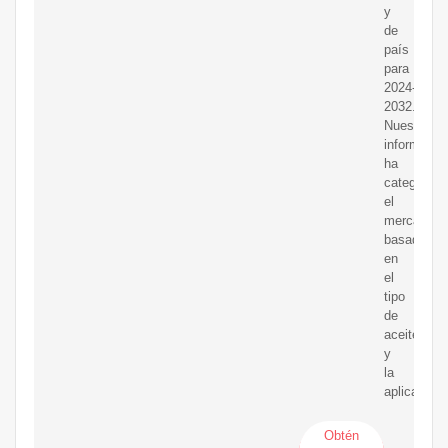
y
de
país
para
2024-
2032.
Nuestro
informe
ha
categoriza
el
mercado
basado
en
el
tipo
de
aceite
y
la
aplicación.
Obtén