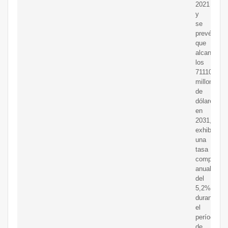
2021
y
se
prevé
que
alcance
los
71110
millones
de
dólares
en
2031,
exhibiendo
una
tasa
compuesta
anual
del
5,2%
durante
el
período
de