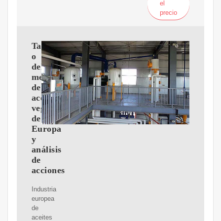
el
precio
Tama?
o
del
mercado
de
aceite
vegetal
de
Europa
y
análisis
de
acciones
Industria
europea
de
aceites