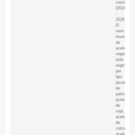
crecimient
(2024
-
2029)
El
mercado
mundial
de
aceites
vegetales
está
segmentad
por
tipo
(aceite
de
palma,
aceite
de
soja,
aceite
de
colza,
aceite