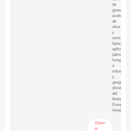
de
girasol,
aceite
de
oliva
y
otros
tipos),
aplicación
(alimentari
forrajera
e
industrial)
y
geografía
(América
del
Norte,
Europa,
Asia).
Obtén
el