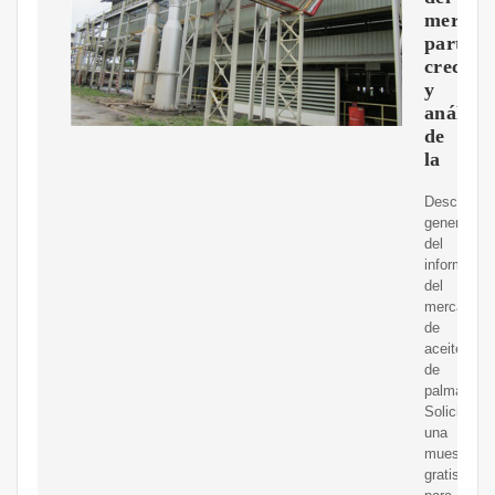
mercad
partici
crecimi
y
análisis
de
la
Descripció
general
del
informe
del
mercado
de
aceite
de
palma.
Solicite
una
muestra
gratis