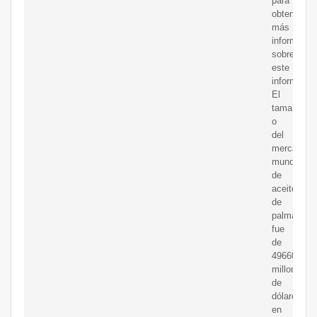
para
obtener
más
informació
sobre
este
informe.
El
tama?
o
del
mercado
mundial
de
aceite
de
palma
fue
de
49660
millones
de
dólares
en