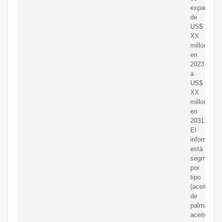
expandirá
de
US$
XX
millones
en
2023
a
US$
XX
millones
en
2031.
El
informe
está
segmentad
por
tipo
(aceite
de
palma,
aceite