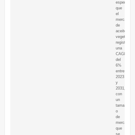
espera
que
el
mercado
de
aceite
vegetal
registre
una
CAGR
del
6%
entre
2023
y
2031,
con
un
tama?
o
de
mercado
que
se