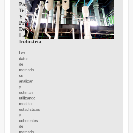
Participación,
Tendencias
Y
Pronóstico
De
La
Industria
Los
datos
de
mercado
se
analizan
y
estiman
utilizando
modelos
estadísticos
y
coherentes
de
mercado.