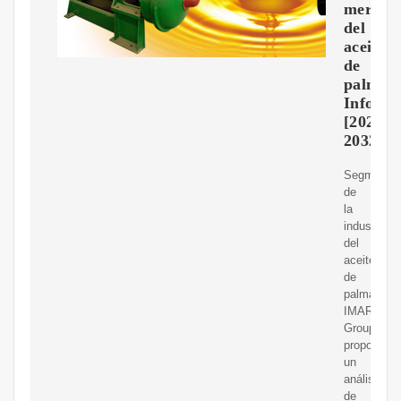
mercad
del
aceite
de
palma|
Inform
[2024-
2032]
Segmentac
de
la
industria
del
aceite
de
palma:
IMARC
Group
proporcion
un
análisis
de