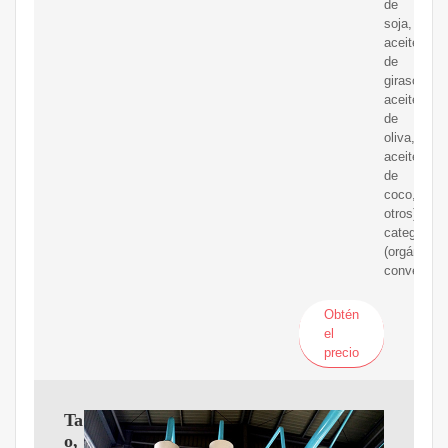
de
soja,
aceite
de
girasol,
aceite
de
oliva,
aceite
de
coco,
otros),
categoría
(orgánico,
convencion
Obtén
el
precio
Tama?
o,