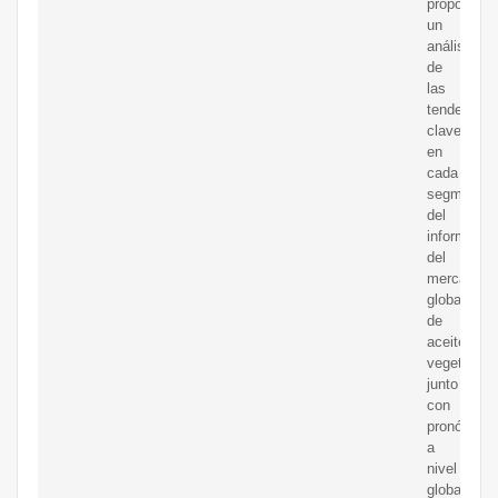
proporcion
un
análisis
de
las
tendencias
clave
en
cada
segmento
del
informe
del
mercado
global
de
aceites
vegetales,
junto
con
pronóstico
a
nivel
global