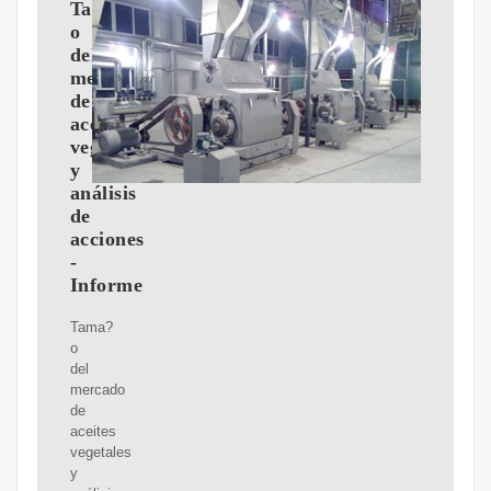
Tama?
o
del
mercado
de
aceite
vegetal
y
análisis
de
acciones
-
Informe
Tama?
o
del
mercado
de
aceites
vegetales
y