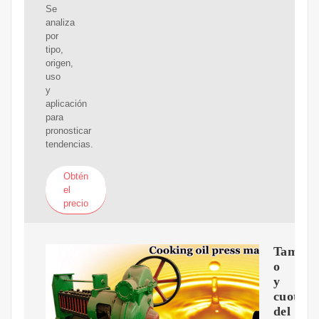
Se
analiza
por
tipo,
origen,
uso
y
aplicación
para
pronosticar
tendencias.
Obtén
el
precio
Tama?
o
y
cuota
del