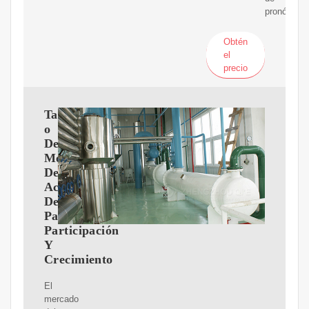
pronóstico.
Obtén
el
precio
Tama?
o
Del
Mercado
De
Aceite
De
Palma,
Participación
Y
Crecimiento
El
mercado