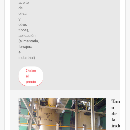
aceite
de
oliva
y
otros
tipos),
aplicación
(alimentaria,
forrajera
e
industrial)
Obtén
el
precio
Tama?
o
de
la
industr