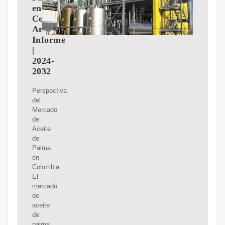
en
Colombia,
Analisis,
Informe
|
2024-
2032
Perspectiva
del
Mercado
de
Aceite
de
Palma
en
Colombia
El
mercado
de
aceite
de
palma