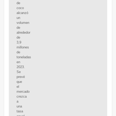
de
coco
alcanzó
un
volumen
de
alrededor
de
3,9
millones
de
toneladas
en
2023.
Se
prevé
que
el
mercado
crezca
a
una
tasa