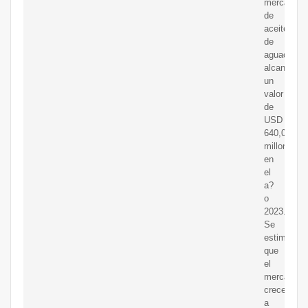
mercado
de
aceite
de
aguacate
alcanzó
un
valor
de
USD
640,09
millones
en
el
a?
o
2023.
Se
estima
que
el
mercado
crecerá
a