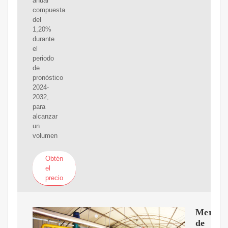
anual
compuesta
del
1,20%
durante
el
periodo
de
pronóstico
2024-
2032,
para
alcanzar
un
volumen
Obtén
el
precio
Mercad
de