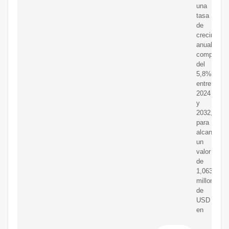
una
tasa
de
crecimient
anual
compuesta
del
5,8%
entre
2024
y
2032,
para
alcanzar
un
valor
de
1,063.19
millones
de
USD
en