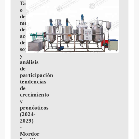
Tama?
o
del
mercado
de
aceite
de
soja
y
análisis
de
participación
tendencias
de
crecimiento
y
pronósticos
(2024-
2029)
-
Mordor