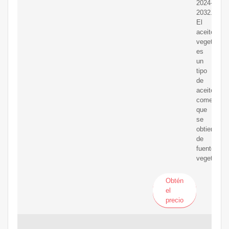
2024-
2032.
El
aceite
vegetal
es
un
tipo
de
aceite
comestible
que
se
obtiene
de
fuentes
vegetales.
Obtén
el
precio