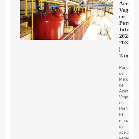
Aceite
Vegetal
en
Perú,
Inform
2024-
2032
|
Taman
Panorama
del
Mercado
de
Aceite
Vegetal
en
Perú
El
mercado
de
aceite
vegetal