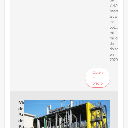
del
7,47%
hasta
alcanzar
los
551,79
mil
millones
de
dólares
en
2029.
Obtén
el
precio
Mercado
de
Aceite
de
Palma