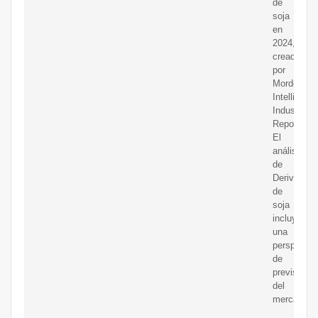
de
soja
en
2024,
creadas
por
Mordor
Intelligenc
Industry
Reports.
El
análisis
de
Derivados
de
soja
incluye
una
perspectiv
de
previsión
del
mercado