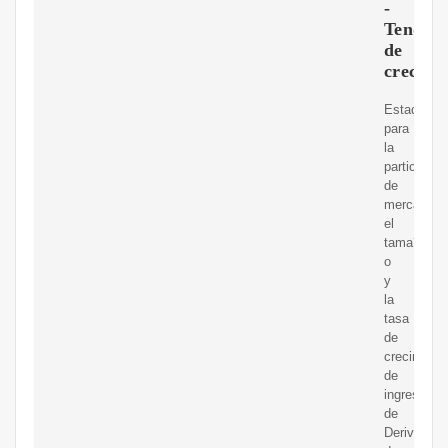
-
Tendenc
de
crecimi
Estadístic
para
la
participaci
de
mercado,
el
tama?
o
y
la
tasa
de
crecimient
de
ingresos
de
Derivados