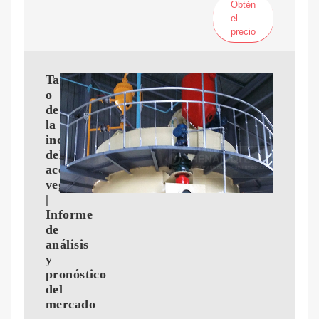
Obtén
el
precio
Tama?
o
de
la
industria
del
aceite
vegetal
|
Informe
de
análisis
y
pronóstico
del
mercado