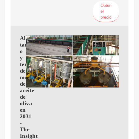
Obtén
el
precio
Alcance,
tama?
o
y
tendencias
del
mercado
del
aceite
de
oliva
en
2031
-
The
Insight