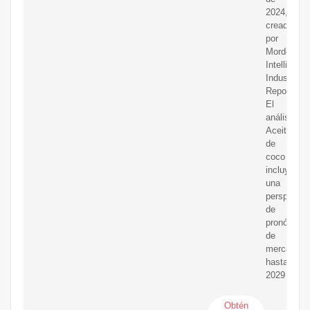
2024,
creadas
por
Mordor
Intelligenc
Industry
Reports.
El
análisis
Aceite
de
coco
incluye
una
perspectiv
de
pronóstico
de
mercado
hasta
2029
Obtén