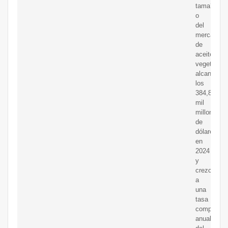
tama?
o
del
mercado
de
aceites
vegetales
alcance
los
384,89
mil
millones
de
dólares
en
2024
y
crezca
a
una
tasa
compuesta
anual