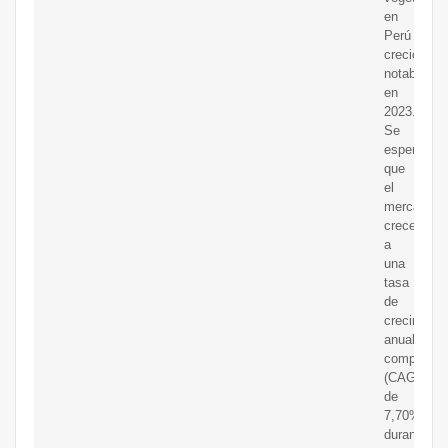
en
Perú
creció
notableme
en
2023.
Se
espera
que
el
mercado
crecerá
a
una
tasa
de
crecimient
anual
compuesta
(CAGR)
de
7,70%
durante