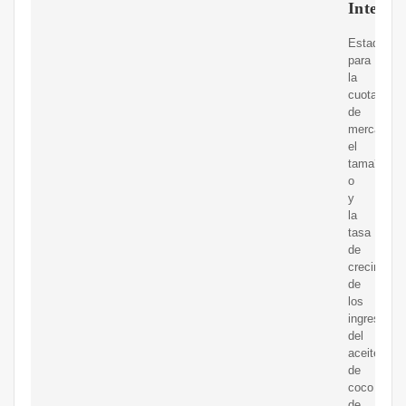
Intellig
Estadístic
para
la
cuota
de
mercado,
el
tama?
o
y
la
tasa
de
crecimient
de
los
ingresos
del
aceite
de
coco
de