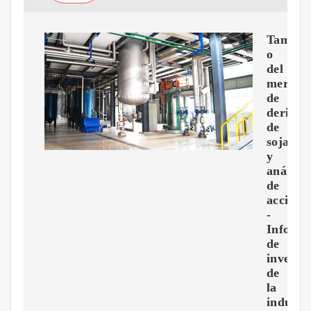
Tama?
o
del
mercad
de
derivad
de
soja
y
análisis
de
accione
-
Inform
de
investi
de
la
industr