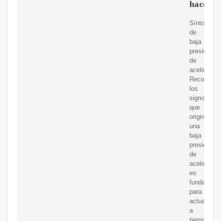
hacer
Síntomas
de
baja
presión
de
aceite.
Reconocer
los
signos
que
originan
una
baja
presión
de
aceite
es
fundament
para
actuar
a
tiempo