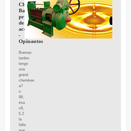
Cherokee:
Baja
presión
de
aceite
-
Opinautos
Buenas
tardes
tengo
una
grand
cherokee
a?
o
98,
esa
v8,
5.2
la
falla
que