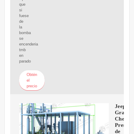
que
si
fuese
de
la
bomba
se
encenderia
tmb
en
parado
Obtén
el
precio
Jeep
Grand
Cherok
Presión
de