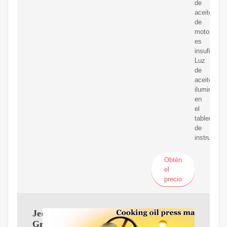
de
aceite
de
motor
es
insuficient
Luz
de
aceite
iluminada
en
el
tablero
de
instrument
Obtén
el
precio
Jeep
Grand