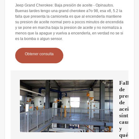
Jeep Grand Cherokee: Baja presión de aceite - Opinautos.
Buenas tardes tengo una grand cherokee a?o 98, esa v8, 5.2 la
falla que presenta la camioneta es que al encenderla mantiene
su presion de aceite normal pero a pocos minutos de encendida
y se pone en marcha baja la presion de aceite y no normaliza a
menos que la apague y vuelva a encenderla, en verdad no se si
es la bomba o algun sensor.
Obtener consulta
Fallo
de
presión
de
aceite:
síntoma
causas
y
qué