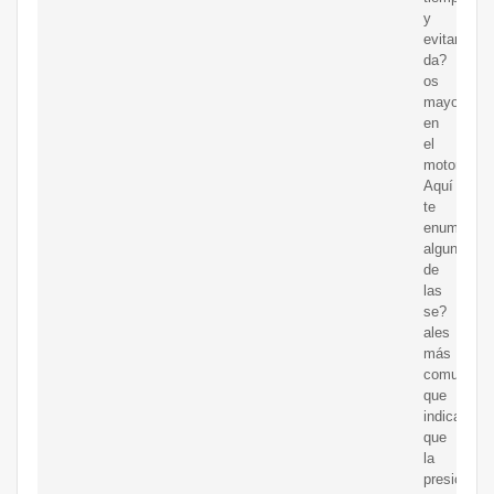
y
evitar
da?
os
mayores
en
el
motor.
Aquí
te
enumeram
algunas
de
las
se?
ales
más
comunes
que
indican
que
la
presión