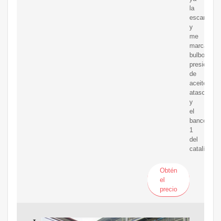
la
escanee
y
me
marca
bulbo
presión
de
aceite
atascado
y
el
banco
1
del
catalítico.
Obtén
el
precio