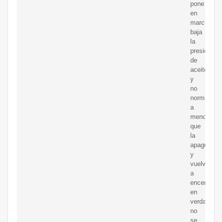
pone
en
marcha
baja
la
presion
de
aceite
y
no
normaliza
a
menos
que
la
apague
y
vuelva
a
encenderla
en
verdad
no
se