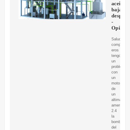
aceite
baja
después
-
Opinau
Saludos
compa?
eros
tengo
un
problema
con
un
motor
de
un
altima
americano
2.4
la
bomba
del