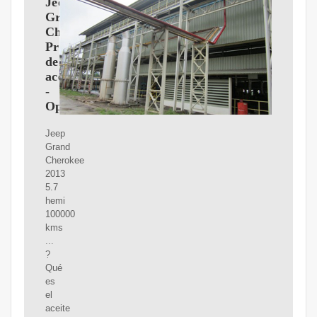
Jeep
Grand
Cherokee
Presión
de
aceite
-
Opinautos
Jeep
Grand
Cherokee
2013
5.7
hemi
100000
kms
...
?
Qué
es
el
aceite