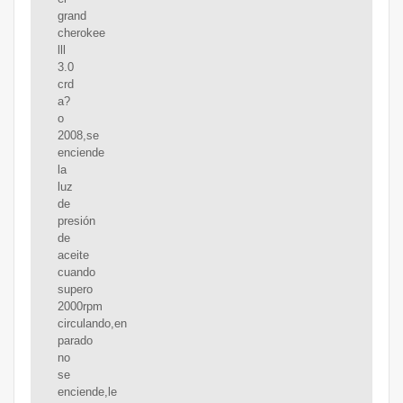
grand
cherokee
lll
3.0
crd
a?
o
2008,se
enciende
la
luz
de
presión
de
aceite
cuando
supero
2000rpm
circulando,en
parado
no
se
enciende,le