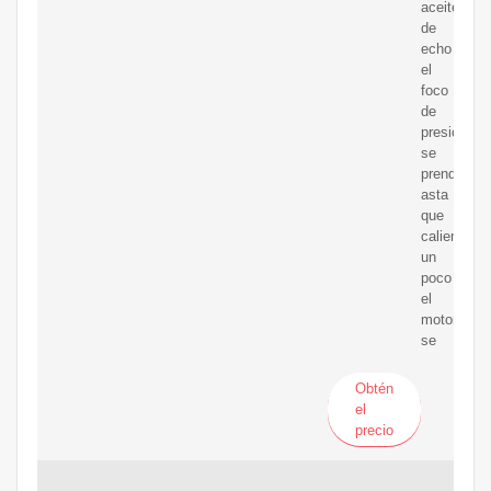
aceite
de
echo
el
foco
de
presión
se
prende
asta
que
calienta
un
poco
el
motor
se
Obtén
el
precio