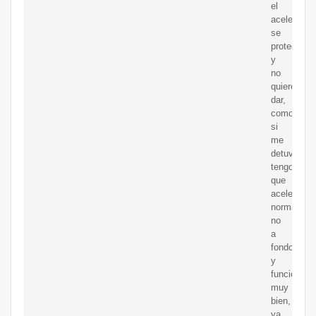
el
acelerador
se
protege
y
no
quiere
dar,
como
si
me
detuviera,
tengo
que
acelerar
normal
no
a
fondo
y
funciona
muy
bien,
ya