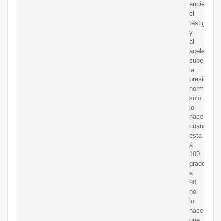
enciende
el
testigo
y
al
acelerar
sube
la
presion
normal
solo
lo
hace
cuandl
esta
a
100
grados
a
90
no
lo
hace
que