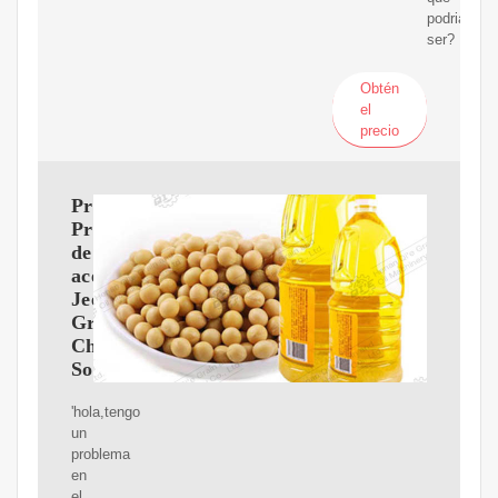
podria
ser?
Obtén
el
precio
Problemas
Presión
de
aceite
Jeep
Grand
Cherokee:
Soluciones
'hola,tengo
un
problema
en
el