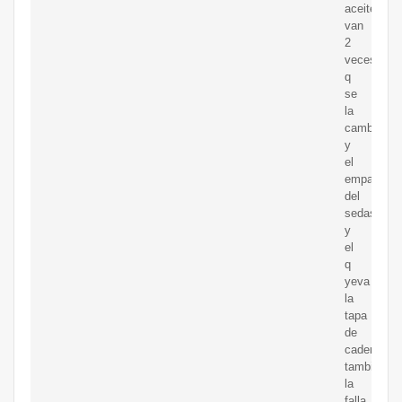
aceite
van
2
veces
q
se
la
cambio
y
el
empaque
del
sedaso
y
el
q
yeva
la
tapa
de
cadenas
también
la
falla