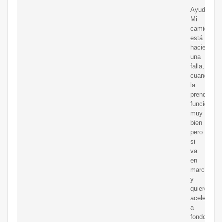
Ayudaaa!!
Mi
camioneta
está
haciendo
una
falla,
cuando
la
prendo
funciona
muy
bien
pero
si
va
en
marcha
y
quiero
acelerar
a
fondo