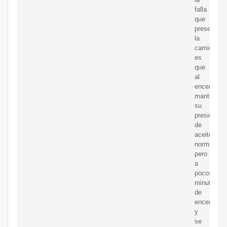
falla
que
presenta
la
camioneta
es
que
al
encenderla
mantiene
su
presion
de
aceite
normal
pero
a
pocos
minutos
de
encendida
y
se