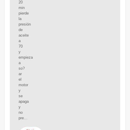
20
min
pierde
la
presión
de
aceite
a
70
y
empieza
a
so?
ar
el
motor
y
se
apaga
y
no
pre…