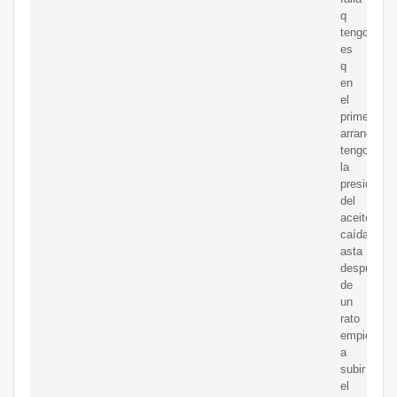
q
tengo
es
q
en
el
primer
arranque
tengo
la
presión
del
aceite
caída
asta
despues
de
un
rato
empieza
a
subir
el