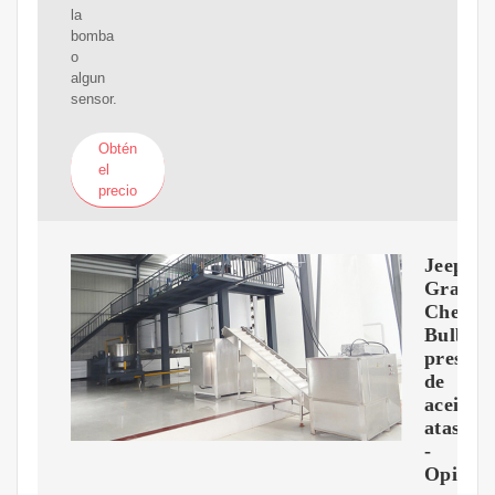
la
bomba
o
algun
sensor.
Obtén
el
precio
Jeep
Grand
Cherok
Bulbo
presión
de
aceite
atascad
-
Opinau