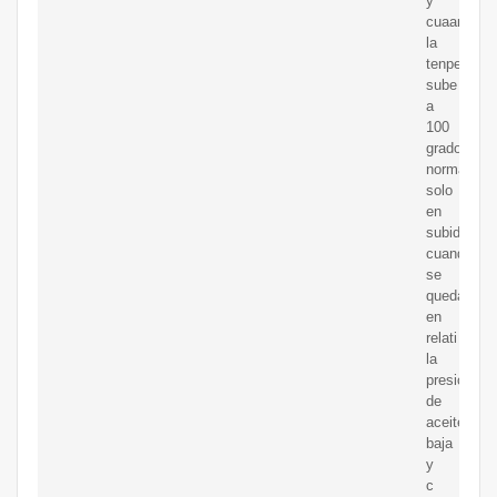
y
cuaando
la
tenperatue
sube
a
100
grados
normalmen
solo
en
subids
cuando
se
queda
en
relati
la
presion
de
aceite
baja
y
c