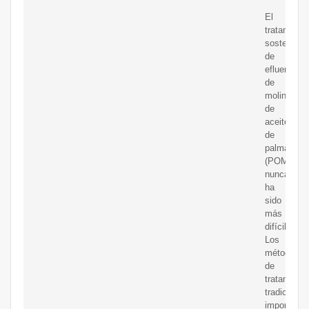
El
tratamient
sostenible
de
efluentes
de
molinos
de
aceite
de
palma
(POME)
nunca
ha
sido
más
difícil.
Los
métodos
de
tratamient
tradicional
imponen