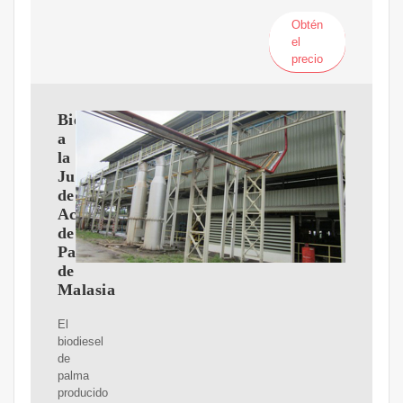
Obtén
el
precio
Bienvenido
a
la
Junta
de
Aceite
de
Palma
de
Malasia
El
biodiesel
de
palma
producido