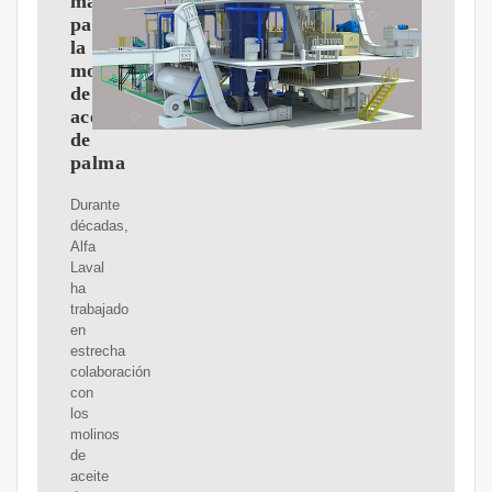
maquinaria
para
la
molienda
de
aceite
de
palma
Durante
décadas,
Alfa
Laval
ha
trabajado
en
estrecha
colaboración
con
los
molinos
de
aceite