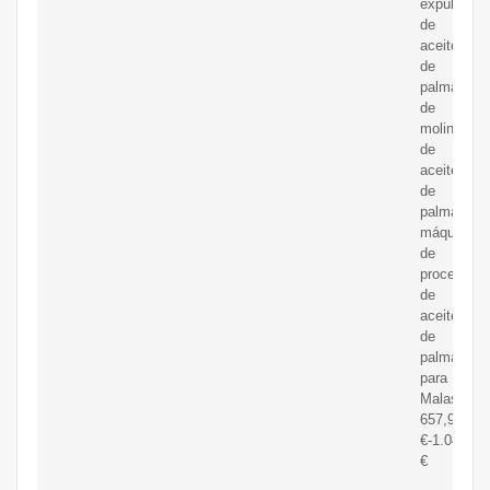
expulsora
de
aceite
de
palma
de
molino
de
aceite
de
palma,
máquina
de
procesami
de
aceite
de
palma
para
Malasia
657,95
€-1.048,90
€