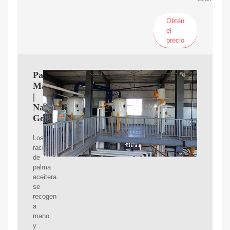
Obtén
el
precio
Pascal
Maitre
|
National
Geographic
Los
racimos
de
palma
aceitera
se
recogen
a
mano
y