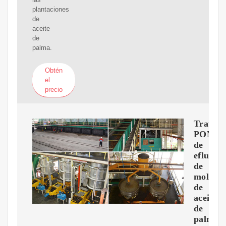
plantaciones
de
aceite
de
palma.
Obtén
el
precio
Tratam
POME
de
efluent
de
molino
de
aceite
de
palma