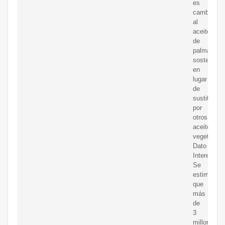
es
cambiar
al
aceite
de
palma
sostenible
en
lugar
de
sustituirlo
por
otros
aceites
vegetales.
Dato
Interesante
Se
estima
que
más
de
3
millones