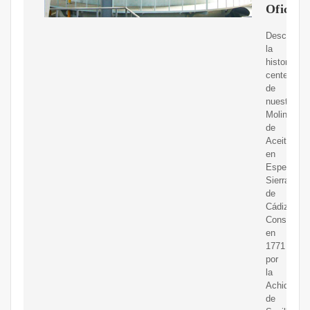
Oficial
Descubre
la
historia
centenaria
de
nuestro
Molino
de
Aceite
en
Espera,
Sierra
de
Cádiz.
Construido
en
1771
por
la
Achidióces
de