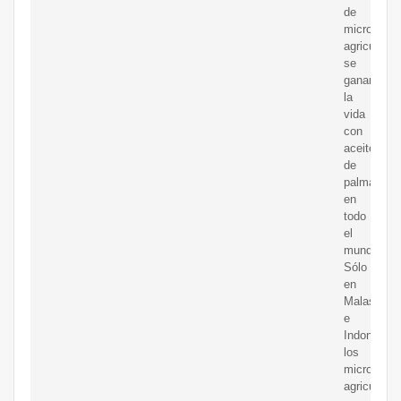
de
micro
agricultore
se
ganan
la
vida
con
aceite
de
palma
en
todo
el
mundo.
Sólo
en
Malasia
e
Indonesia,
los
micro
agricultore