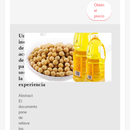
Obtén
el
precio
Una
industria
de
aceite
de
palma
sostenible:
la
experiencia
Abstract
El
documento
pone
de
relieve
los