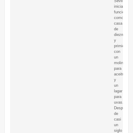
Sevilla,
inicialment
funcionaba
como
casa
de
diezmos
y
primicias,
con
un
molino
para
aceitunas
y
un
lagar
para
uvas.
Después
de
casi
un
siglo