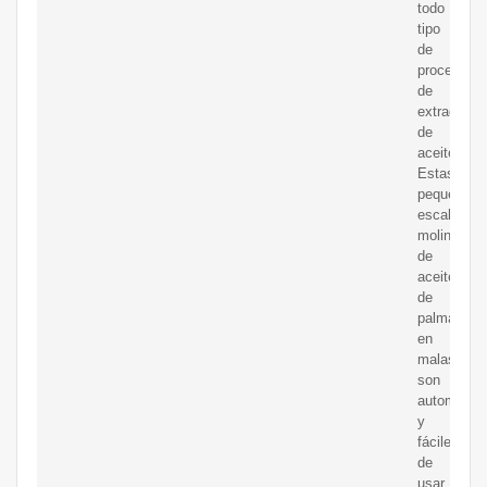
todo
tipo
de
procesos
de
extracción
de
aceite.
Estas
pequeña
escala
molino
de
aceite
de
palma
en
malasia
son
automátic
y
fáciles
de
usar.