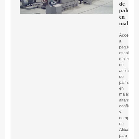
de
palma
en
malasia
Acceda
a
pequeña
escala
molino
de
aceite
de
palma
en
malasia
altamente
confiable
y
competent
en
Alibaba.c
para