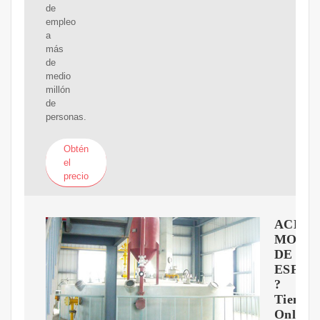
de
empleo
a
más
de
medio
millón
de
personas.
Obtén
el
precio
ACEIT
MOLI
DE
ESPER
?
Tienda
Online