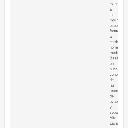
exigencias
a
los
molineros,
especialm
frente
a
estrictas
normativas
medioambie
Basándos
en
nuestro
conocimie
de
las
tecnología
de
evaporació
y
separación
Alfa
Laval