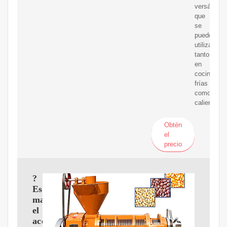
versátil
que
se
puede
utilizar
tanto
en
cocinas
frías
como
calientes.
Obtén
el
precio
?
Es
malo
el
aceite