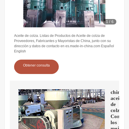
1
/
6
Aceite de colza. Listas de Productos de Aceite de colza de
Proveedores, Fabricantes y Mayoristas de China, junto con su
dirección y datos de contacto en es.made-in-china.com Español
English
Obtener consulta
china
aceite
de
colza.,
Compr
los
mejore