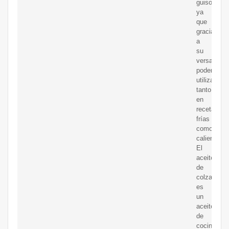
guisos,
ya
que
gracias
a
su
versatilida
podemos
utilizarlo
tanto
en
recetas
frías
como
calientes.
El
aceite
de
colza
es
un
aceite
de
cocina