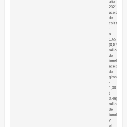
año
2021/22,
aceite
de
colza
-
a
1,65
(0,87)
millones
de
toneladas,
aceite
de
girasol
-
1,38
(
0,46)
millones
de
toneladas
y
el