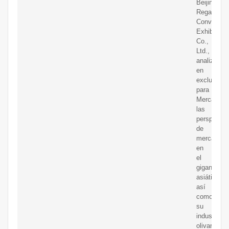
Beijing
Regalland
Conventio
Exhibition
Co.,
Ltd.,
analiza
en
exclusiva
para
Mercacei
las
perspectiv
de
mercado
en
el
gigante
asiático,
así
como
su
industria
olivarera