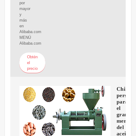
por
mayor
y
más
en
Alibaba.com
MENÚ
Alibaba.com
Obtén
el
precio
China:
perspec
para
el
gran
mercad
del
aceite