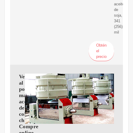
aceite
de
soja,
341
(256)
mil
Obtén
el
precio
Venta
al
por
mayor
aceite
de
colza
chino-
Compre
online