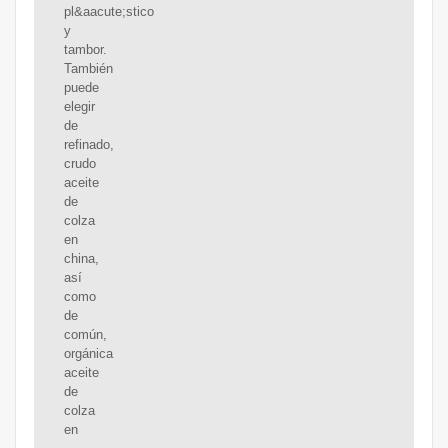
pl&aacute;stico
y
tambor.
También
puede
elegir
de
refinado,
crudo
aceite
de
colza
en
china,
así
como
de
común,
orgánica
aceite
de
colza
en