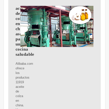
aceite
de
colza
en
china
asequible
para
una
cocina
saludable
Alibaba.com
ofrece
los
productos
11919
aceite
de
colza
en
china.