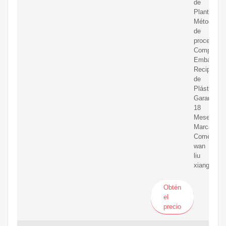
de
Planta
Método
de
procesamie
Compresió
Embalaje:
Recipiente
de
Plástico
Garantía:
18
Meses
Marca
Comercial:
wan
liu
xiang
Obtén
el
precio