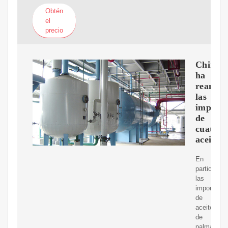
Obtén
el
precio
China
ha
reanud
las
importa
de
cuatro
aceites
En
particular,
las
importacio
de
aceite
de
palma