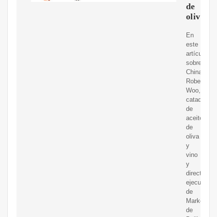
de
oliva
En
este
artículo
sobre
China,
Robert
Woo,
catador
de
aceite
de
oliva
y
vino
y
director
ejecutivo
de
Marketing
de