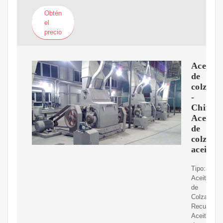
Obtén
el
precio
Aceite
de
colza
-
China
Aceite
de
colza,
aceite
Tipo:
Aceite
de
Colza
Recurso:
Aceite