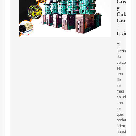
Girasol
y
Colza
Gourme
|
Ekiolio
El
aceite
de
colza
es
uno
de
los
más
saludables
con
los
que
podemos
aderezar
nuestros