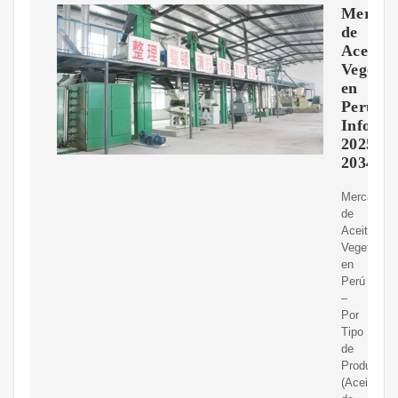
Mercad
de
Aceite
Vegetal
en
Perú,
Inform
2025-
2034
Mercado
de
Aceite
Vegetal
en
Perú
–
Por
Tipo
de
Producto
(Aceite