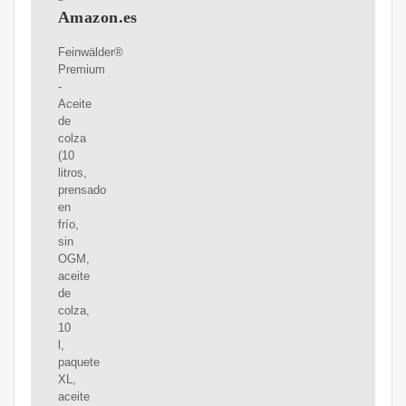
Amazon.es
Feinwälder®
Premium
-
Aceite
de
colza
(10
litros,
prensado
en
frío,
sin
OGM,
aceite
de
colza,
10
l,
paquete
XL,
aceite