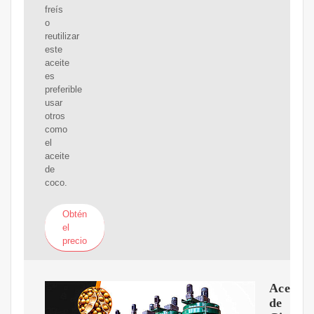
freís
o
reutilizar
este
aceite
es
preferible
usar
otros
como
el
aceite
de
coco.
Obtén
el
precio
Aceite
de