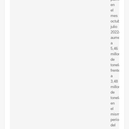
en
el
mes
octubre-
julio
2022/23
aumentaro
a
5,46
millones
de
toneladas
frente
a
3,48
millones
de
toneladas
en
el
mismo
período
del