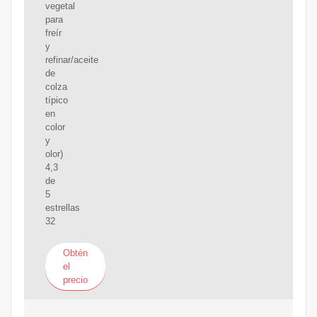
vegetal
para
freír
y
refinar/aceite
de
colza
típico
en
color
y
olor)
4,3
de
5
estrellas
32
Obtén
el
precio