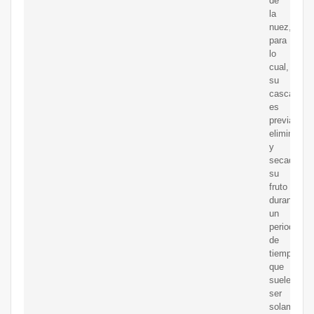
de
la
nuez,
para
lo
cual,
su
cascara
es
previamen
eliminada
y
secado
su
fruto
durante
un
periodo
de
tiempo
que
suele
ser
solamente