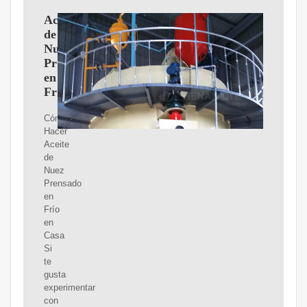
Aceite
de
Nuez
Prensado
en
Frío
Cómo
Hacer
Aceite
de
Nuez
Prensado
en
Frío
en
Casa
Si
te
gusta
experimentar
con