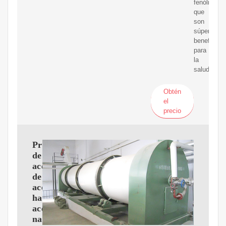
fenólicos,
que
son
súper
beneficios
para
la
salud.
Obtén
el
precio
Prensa
de
aceite
de
aceite,
hacer
aceite
natural