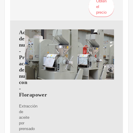
Obtén
el
precio
Aceite
de
nuez
-
Producir
aceite
de
nuez
con
-
Florapower
Extracción
de
aceite
por
prensado