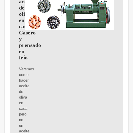
aceite
de
oliva
en
casa?
Casero
y
prensado
en
frío
Veremos
como
hacer
aceite
de
oliva
en
casa,
pero
no
un
aceite