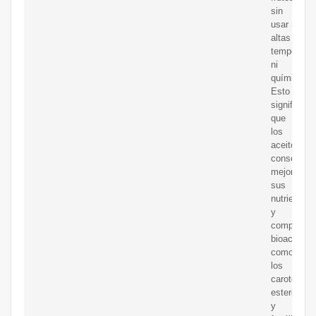
sin
usar
altas
temperatur
ni
químicos.
Esto
significa
que
los
aceites
conservan
mejor
sus
nutrientes
y
compuesto
bioactivos,
como
los
carotenoid
esteroles
y