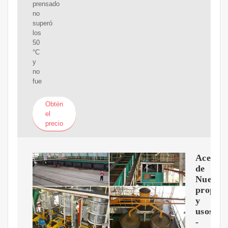
prensado
no
superó
los
50
°C
y
no
fue
Obtén
el
precio
Aceite
de
Nuez
propied
y
usos
-