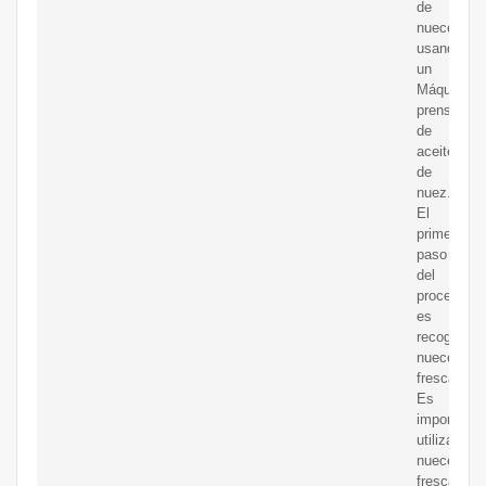
de
nueces
usando
un
Máquina
prensadora
de
aceite
de
nuez.
El
primer
paso
del
proceso
es
recoger
nueces
frescas.
Es
importante
utilizar
nueces
frescas