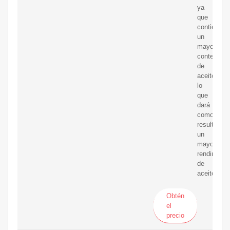
ya
que
contienen
un
mayor
contenido
de
aceite,
lo
que
dará
como
resultado
un
mayor
rendimient
de
aceite.
Obtén
el
precio