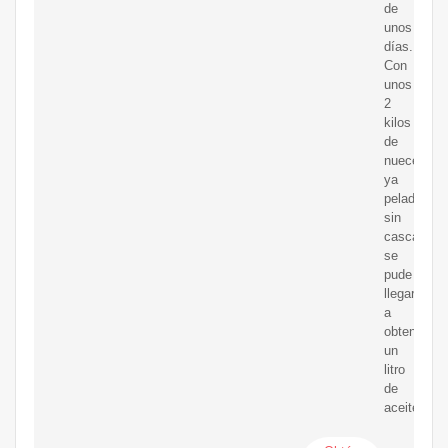
de
unos
días.
Con
unos
2
kilos
de
nueces
ya
peladas
sin
cascara
se
pude
llegar
a
obtener
un
litro
de
aceite