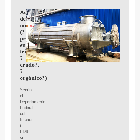
Aceite
de
nuez
(?
prensado
en
frío?,
?
crudo?,
?
orgánico?)
Según
el
Departamento
Federal
del
Interior
(
EDI),
en