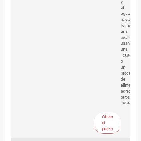
y
el
agua
hasta
formar
una
papilla
usando
una
licuadora
o
un
procesador
de
alimentos,
agregando
otros
ingredient
Obtén
el
precio