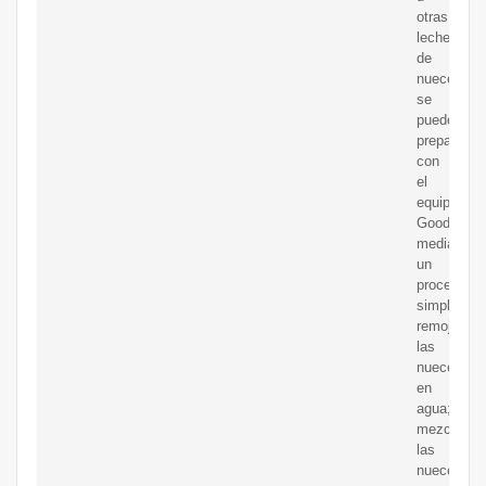
otras
leches
de
nueces
se
pueden
preparar
con
el
equipo
Goodnatur
mediante
un
proceso
simple:
remojar
las
nueces
en
agua;
mezclar
las
nueces