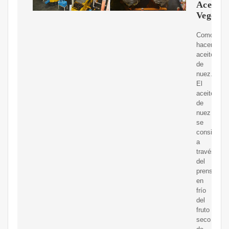
Aceites
Vegetal
Como
hacer
aceite
de
nuez.
El
aceite
de
nuez
se
consigue
a
través
del
prensado
en
frío
del
fruto
seco