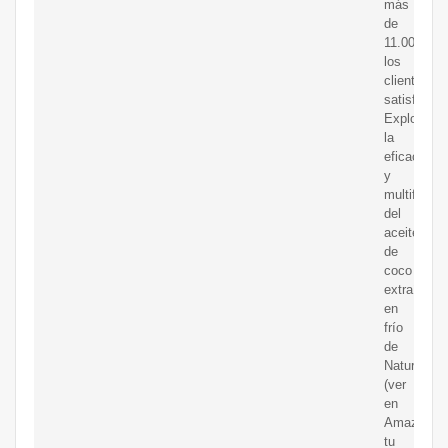
más
de
11.000
los
clientes
satisfecho
Explora
la
eficacia
y
multifuncio
del
aceite
de
coco
extraído
en
frío
de
NaturaleBi
(ver
en
Amazon),
tu