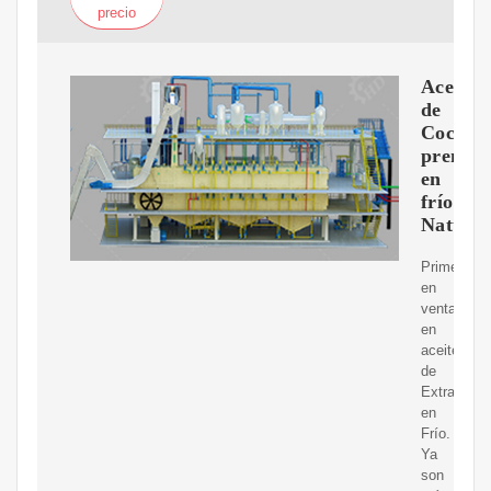
precio
Aceite
de
Coco
prensa
en
frío
Natural
Primero
en
ventas
en
aceite
de
Extracción
en
Frío.
Ya
son