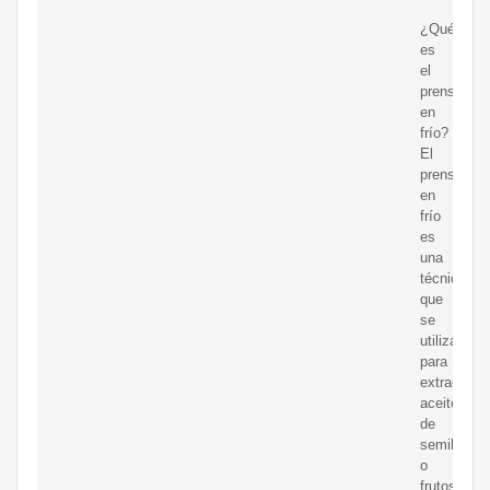
¿Qué
es
el
prensado
en
frío?
El
prensado
en
frío
es
una
técnica
que
se
utiliza
para
extraer
aceite
de
semillas
o
frutos