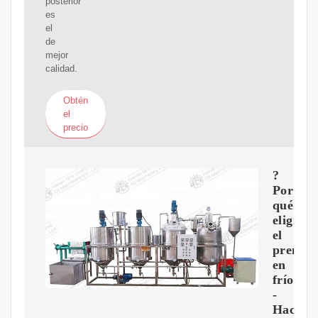
posterior
es
el
de
mejor
calidad.
Obtén
el
precio
?
Por
qué
eligir
el
prensa
en
frío?
-
Hacerac