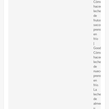
Cómo
hacer
leche
de
frutos
secos
prensada
en
frío
|
Goodnatur
Cómo
hacer
leche
de
nueces
prensada
en
frío.
La
leche
de
almendras
u