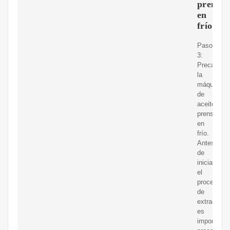
prensa
en
frío
Paso
3:
Precalenta
la
máquina
de
aceite
prensado
en
frío.
Antes
de
iniciar
el
proceso
de
extracción,
es
importante