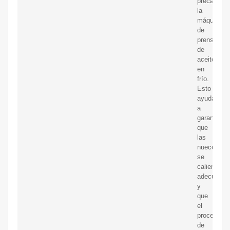
precalentar
la
máquina
de
prensado
de
aceite
en
frío.
Esto
ayudará
a
garantizar
que
las
nueces
se
calienten
adecuadam
y
que
el
proceso
de