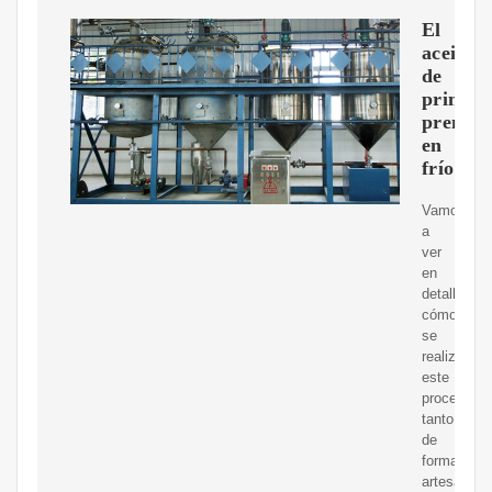
El
aceite
de
primer
prensa
en
frío
Vamos
a
ver
en
detalle
cómo
se
realiza
este
proceso
tanto
de
forma
artesanal