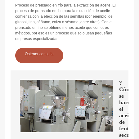
Proceso de prensado en frío para la extracción de aceite. El
proceso de prensado en frío para la extracción de aceite
comienza con la elección de las semillas (por ejemplo, de
girasol, lino, cáñamo, colza o sésamo, entre otros). Con el
prensado en frío se obtiene menos aceite que con otros
métodos, por eso es un proceso que solo usan pequeñas
empresas especializadas.
Obtener consulta
?
Cómo
se
hace
el
aceite
de
frutos
secos