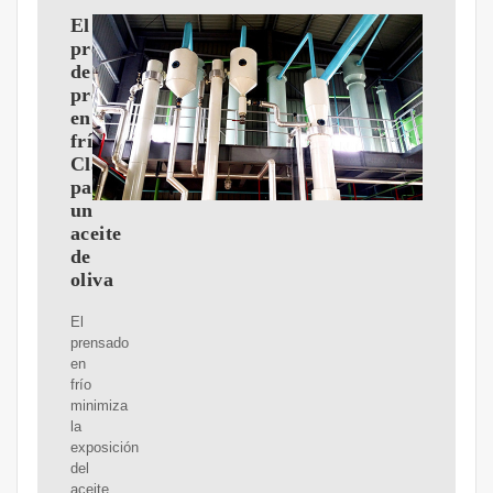
El
proceso
de
prensado
en
frío:
Clave
para
un
aceite
de
oliva
El
prensado
en
frío
minimiza
la
exposición
del
aceite