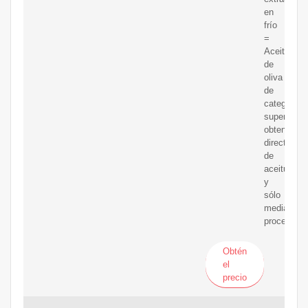
en
frío
=
Aceite
de
oliva
de
categoría
superior
obtenido
directamen
de
aceitunas
y
sólo
mediante
procesos
Obtén
el
precio