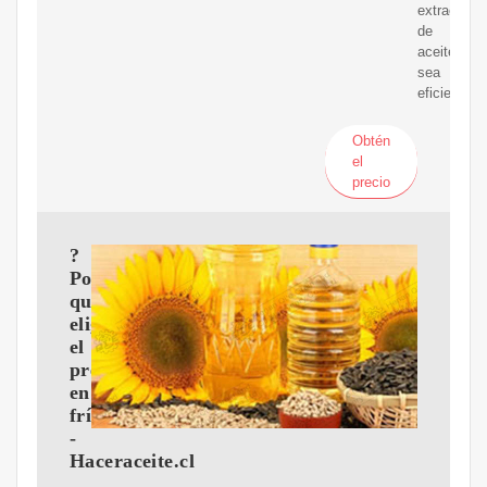
extracción
de
aceite
sea
eficiente.
Obtén
el
precio
?
Por
qué
eligir
el
prensado
en
frío?
-
Haceraceite.cl