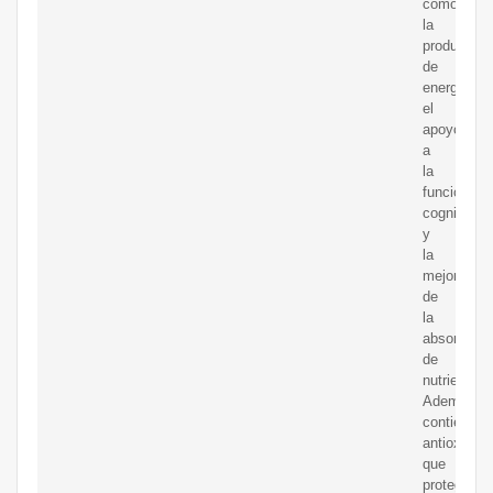
como
la
producción
de
energía,
el
apoyo
a
la
función
cognitiva
y
la
mejora
de
la
absorción
de
nutrientes.
Además,
contiene
antioxidan
que
protegen