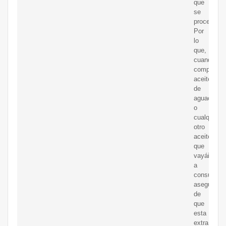
que
se
procesan.
Por
lo
que,
cuando
compréis
aceite
de
aguacate
o
cualquier
otro
aceite
que
vayáis
a
consumir,
aseguraros
de
que
esta
extraído