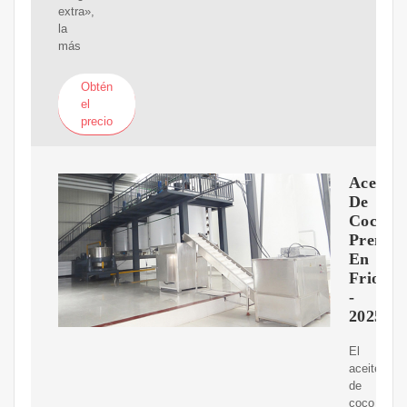
extra»,
la
más
Obtén
el
precio
Aceite
De
Coco
Prensa
En
Frio
-
2025
El
aceite
de
coco