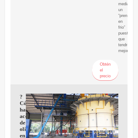
mediante
un
“prensado
en
frio”
puesto
que
tendrá
mejores
Obtén
el
precio
?
Cómo
hacer
aceite
de
oliva
en