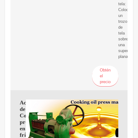
tela:
Coloca
un
trozo
de
tela
sobre
una
superficie
plana.
Obtén
el
precio
Aceite
de
Coco
prensado
en
frío