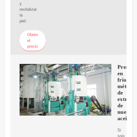
y
revitalizar
la
piel.
Obtén
el
precio
Prensa
en
frio,
método
de
extracc
de
nuestro
aceite
Si
sois