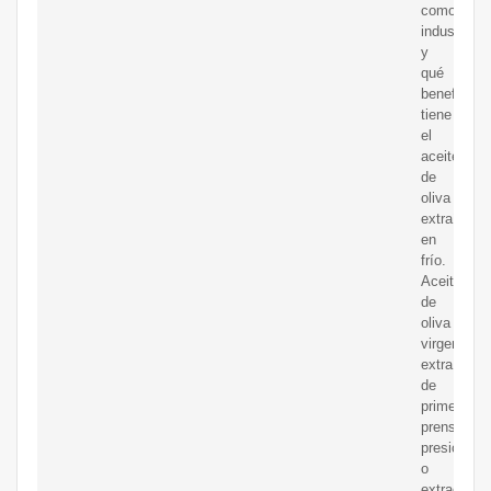
como
industrial,
y
qué
beneficios
tiene
el
aceite
de
oliva
extraído
en
frío.
Aceite
de
oliva
virgen
extra
de
primera
prensada,
presión
o
extracción