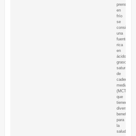
prensado
en
frío
se
considera
una
fuente
rica
en
ácidos
grasos
saturados
de
cadena
media
(MCTs),
que
tienen
diversos
beneficios
para
la
salud,