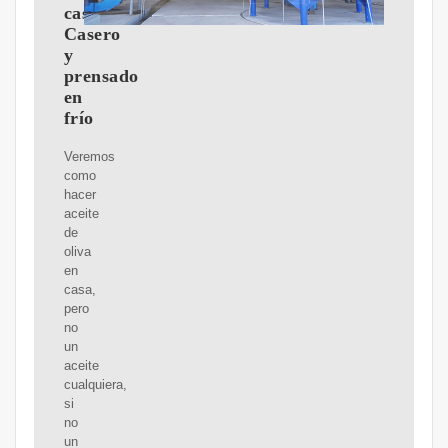
casa?
Casero
y
prensado
en
frío
Veremos
como
hacer
aceite
de
oliva
en
casa,
pero
no
un
aceite
cualquiera,
si
no
un