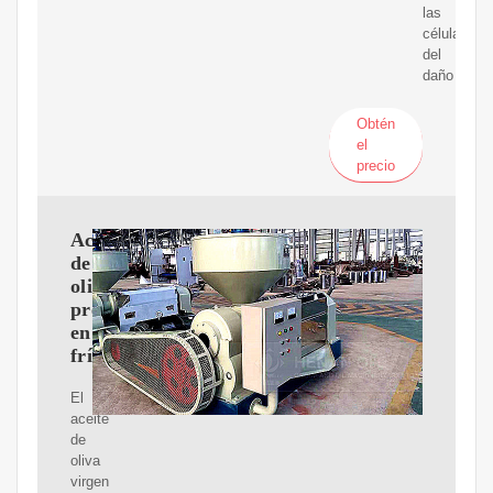
las
células
del
daño
Obtén
el
precio
Aceite
de
oliva
prensado
en
frío
El
aceite
de
oliva
virgen