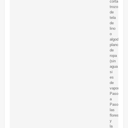
cortadas)
trozos
de
tela
de
lino
o
algodónUn
plancha
de
ropa
(sin
agua
si
es
de
vapor)Inst
Paso
a
PasoPrepa
las
flores
y
la