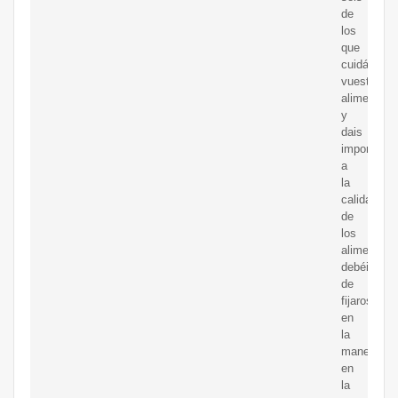
de
los
que
cuidáis
vuestra
alimentaci
y
dais
importanci
a
la
calidad
de
los
alimentos,
debéis
de
fijaros
en
la
manera
en
la