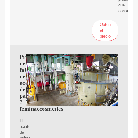
que
consumimo
Obtén
el
precio
Proceso
de
fabricación
del
aceite
de
palma
?
feminaecosmetics
El
aceite
de