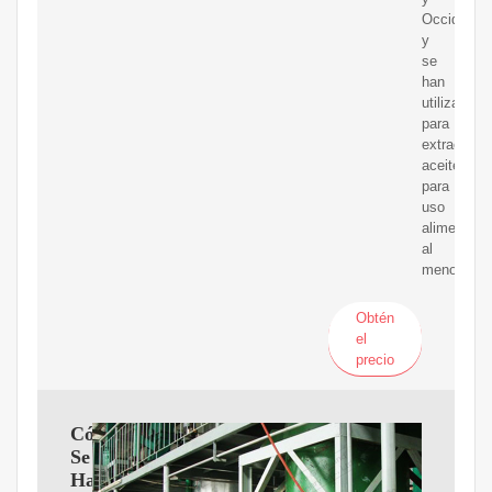
Occidental
y
se
han
utilizado
para
extraer
aceite
para
uso
alimentario
al
menos
Obtén
el
precio
Cómo
Se
Hace