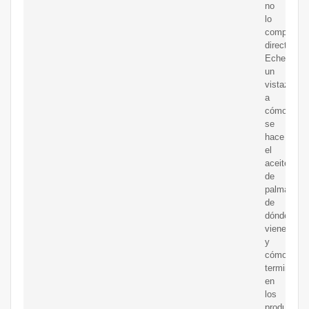
no
lo
compramo
directamen
Echemos
un
vistazo
a
cómo
se
hace
el
aceite
de
palma,
de
dónde
viene
y
cómo
termina
en
los
productos