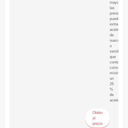
mayoría,
las
prensas
pueden
extraer
aceite
de
nueces
o
semillas
que
contengan
como
mínimo
un
25
%
de
aceite.
Obtén
el
precio