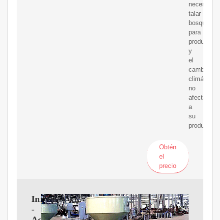
necesario
talar
bosques
para
producirlos
y
el
cambio
climático
no
afecta
a
su
producción
Obtén
el
precio
Inicio
-
Aceite