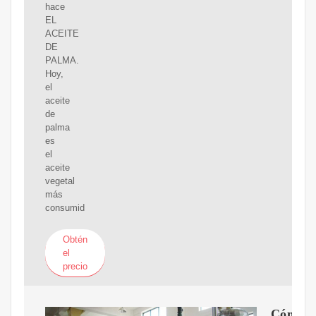
hace
EL
ACEITE
DE
PALMA.
Hoy,
el
aceite
de
palma
es
el
aceite
vegetal
más
consumid
Obtén
el
precio
Cómo