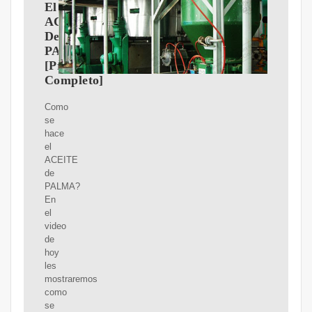
El
ACEITE
De
PALMA?
[Proceso
Completo]
Como
se
hace
el
ACEITE
de
PALMA?
En
el
video
de
hoy
les
mostraremos
como
se