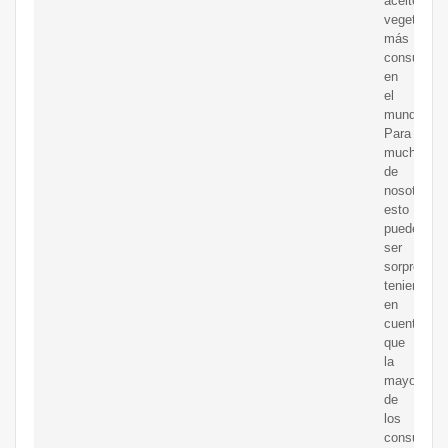
aceite
vegetal
más
consumido
en
el
mundo.
Para
muchos
de
nosotros,
esto
puede
ser
sorprenden
teniendo
en
cuenta
que
la
mayoría
de
los
consumido