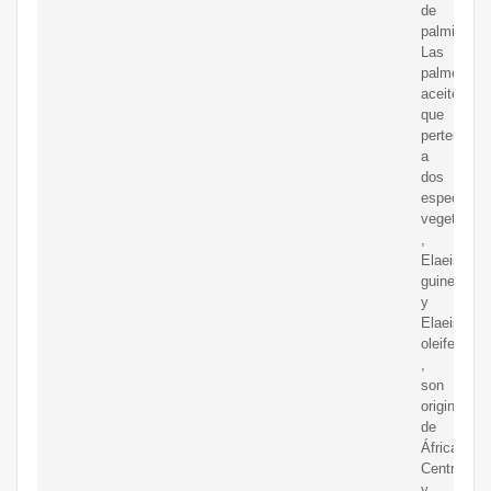
de
palmiste.
Las
palmeras
aceiteras,
que
pertenecen
a
dos
especies
vegetales
,
Elaeis
guineensis
y
Elaeis
oleifera
,
son
originarias
de
África
Central
y