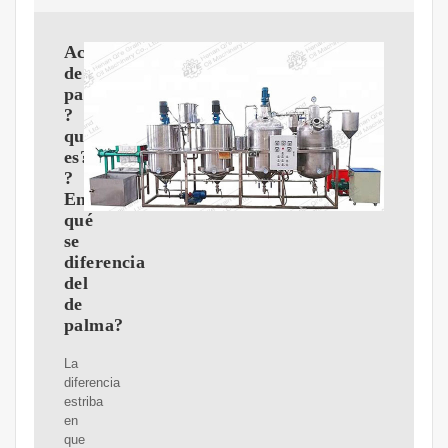
Aceite
de
palmiste:
?
qué
es?
?
En
qué
se
diferencia
del
de
palma?
La
diferencia
estriba
en
que