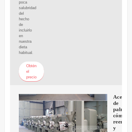
poca
salubridad
del
hecho
de
incluirlo
en
nuestra
dieta
habitual.
Obtén
el
precio
Aceite
de
palma:
cómo
reempla
y