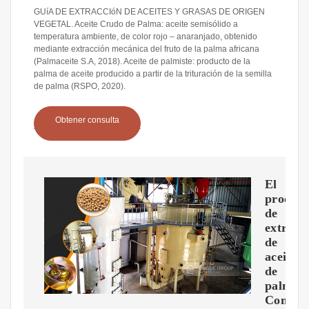
GUíA DE EXTRACCIóN DE ACEITES Y GRASAS DE ORIGEN
VEGETAL. Aceite Crudo de Palma: aceite semisólido a
temperatura ambiente, de color rojo – anaranjado, obtenido
mediante extracción mecánica del fruto de la palma africana
(Palmaceite S.A, 2018). Aceite de palmiste: producto de la
palma de aceite producido a partir de la trituración de la semilla
de palma (RSPO, 2020).
Obtener consulta
El
proceso
de
extracc
de
aceite
de
palma:
Como