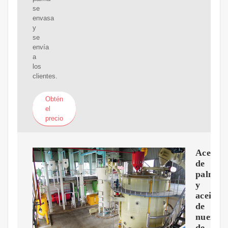
se
envasa
y
se
envía
a
los
clientes.
Obtén
el
precio
Aceite
de
palma
y
aceite
de
nuez
de