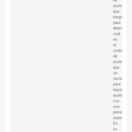
de
aceite
que
tengas
para
determinar
cuál
es
el
contenido
de
aceite
que
se
necesita
para
hacer
aceite
con
esa
prensa
específica.
En
su