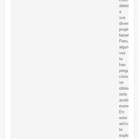
debido
a
sus
diversas
propiedade
beneficios
Pero,
alguna
vez
te
has
preguntado
cómo
se
obtiene
este
aceite
esencial?
En
este
artículo,
te
explicare