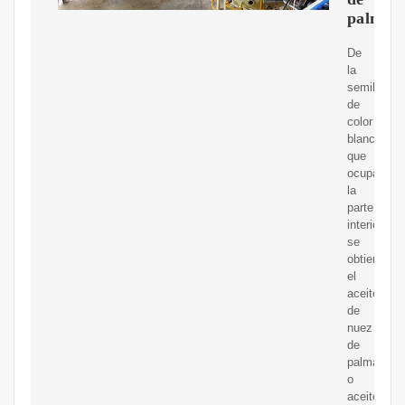
palma
De
la
semilla
de
color
blanco
que
ocupa
la
parte
interior
se
obtienen
el
aceite
de
nuez
de
palma,
o
aceite