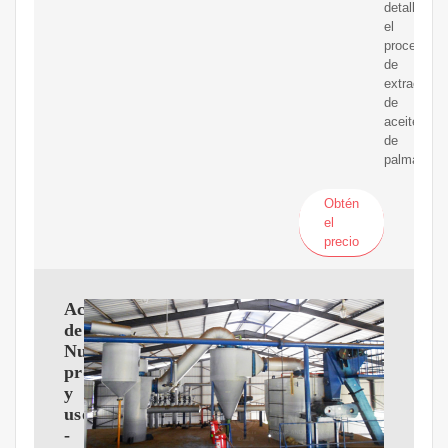
detalladam
el
proceso
de
extracción
de
aceite
de
palma.
Obtén
el
precio
Aceite
de
Nuez
propiedades
y
usos
-