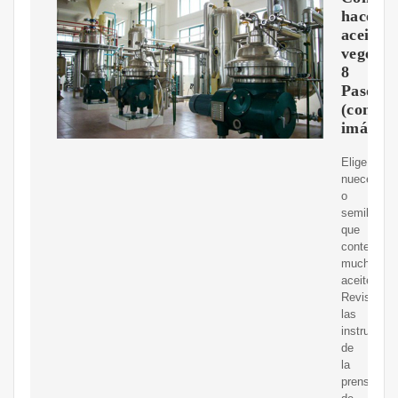
hacer
aceite
vegetal:
8
Pasos
(con
imágene
Elige
nueces
o
semillas
que
contengan
mucho
aceite.
Revisa
las
instruccio
de
la
prensa