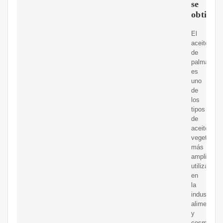
se
obtiene
El
aceite
de
palma
es
uno
de
los
tipos
de
aceite
vegetal
más
ampliamen
utilizados
en
la
industria
alimentaria
y
cosmética