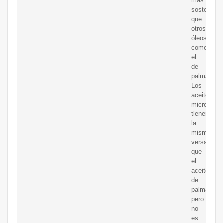
más
sostenible
que
otros
óleos,
como
el
de
palma.
Los
aceites
microbiano
tienen
la
misma
versatilida
que
el
aceite
de
palma,
pero
no
es