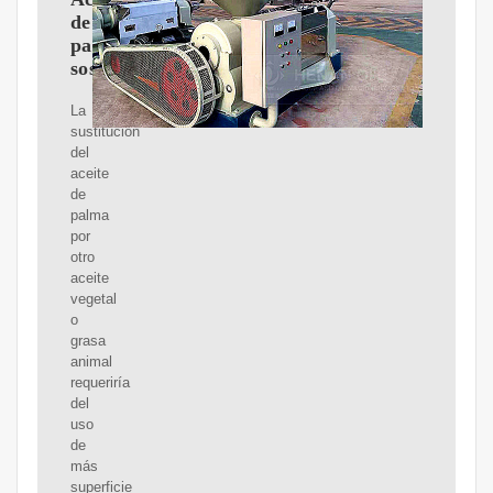
de
palma
sostenible.
La
sustitución
del
aceite
de
palma
por
otro
aceite
vegetal
o
grasa
animal
requeriría
del
uso
de
más
superficie