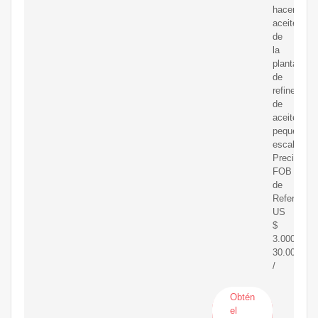
hacer
aceite
de
la
planta
de
refinería
de
aceiteen
pequeña
escala
Precio
FOB
de
Referencia
US
$
3.000,00-
30.000,00
/
Obtén
el