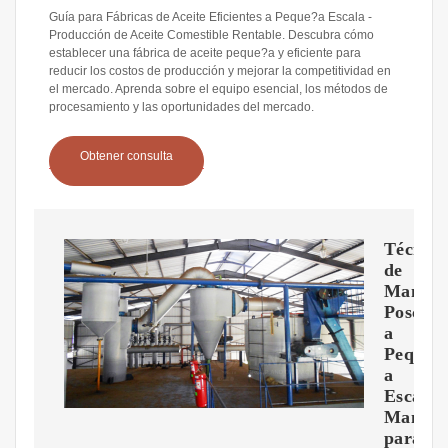
Guía para Fábricas de Aceite Eficientes a Peque?a Escala -
Producción de Aceite Comestible Rentable. Descubra cómo
establecer una fábrica de aceite peque?a y eficiente para
reducir los costos de producción y mejorar la competitividad en
el mercado. Aprenda sobre el equipo esencial, los métodos de
procesamiento y las oportunidades del mercado.
Obtener consulta
Técnica
de
Manejo
Poscose
a
Peque?
a
Escala:
Manual
para