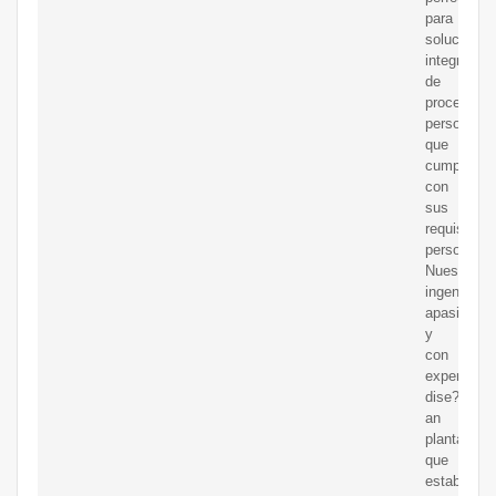
para
soluciones
integradas
de
procesado
personaliz
que
cumplen
con
sus
requisitos
personales
Nuestros
ingenieros
apasionad
y
con
experienci
dise?
an
plantas
que
establecen