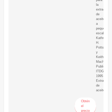
la
extracción
de
aceite
a
pequeña
escala
Kathryn
H.
Potts
y
Keith
Machell,
Publicacio
ITDG
1995
Extracción
de
aceite
Obtén
el
precio