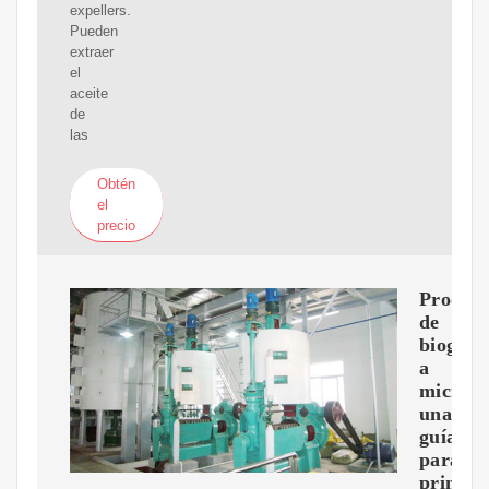
expellers.
Pueden
extraer
el
aceite
de
las
Obtén
el
precio
Produc
de
biogás
a
microes
una
guía
para
princip