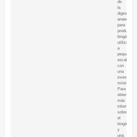
de
la
digestión
anaeróbica
para
producir
biogás
utilizable
a
pequeña
escala
con
una
inversión
mínima.
Para
obtener
más
informació
sobre
el
biogás
y
una