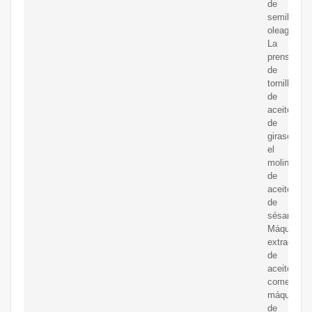
de
semillas
oleaginosa
La
prensa
de
tornillo
de
aceite
de
girasol
el
molino
de
aceite
de
sésamo
Máquina
extractora
de
aceite
comestible
máquina
de