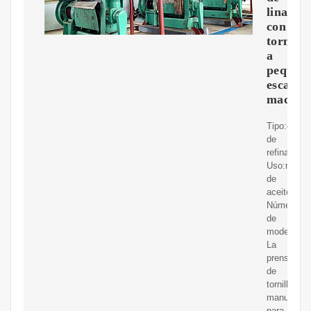
linaza
con
tornillo
a
pequen
escala
macada
Tipo:equip
de
refinación
Uso:refina
de
aceiteCert
Número
de
modelo:10
La
prensa
de
tornillo
manual:
para