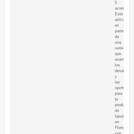
5
acres).
Este
artículo
es
parte
de
una
serie
que
examina
los
desafíos
y
las
oportunida
para
la
producción
de
lúpulo
en
Florida
con