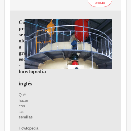
precio
Cómo
procesar
semillas
oleaginosas
a
gran
escala
-
howtopedia
-
inglés
Qué
hacer
con
las
semillas
-
Howtopedia