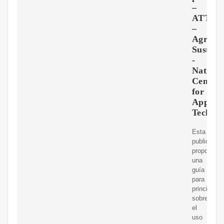
–
ATTRA
–
Agricul
Sustent
-
Nationa
Center
for
Approp
Technol
Esta
publicació
proporcion
una
guía
para
principiant
sobre
el
uso