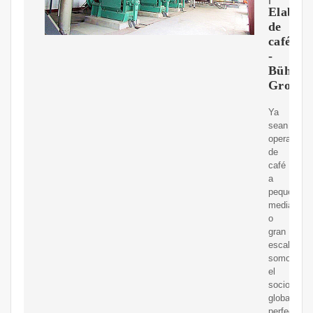
Elabora
de
café
-
Bühler
Group
Ya
sean
operacione
de
café
a
pequeña,
mediana
o
gran
escala,
somos
el
socio
global
perfecto