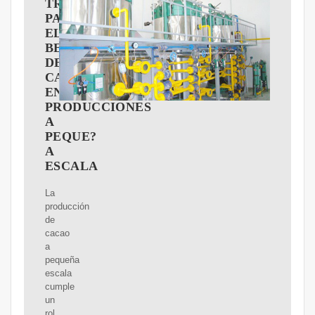
TRADICIONALES
PARA
EL
BENEFICIO
DEL
CACAO
EN
PRODUCCIONES
A
PEQUE?
A
ESCALA
La
producción
de
cacao
a
pequeña
escala
cumple
un
rol