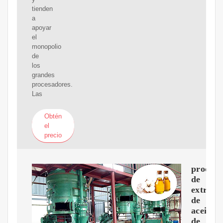
tienden
a
apoyar
el
monopolio
de
los
grandes
procesadores.
Las
Obtén
el
precio
proceso
de
extracc
de
aceite
de