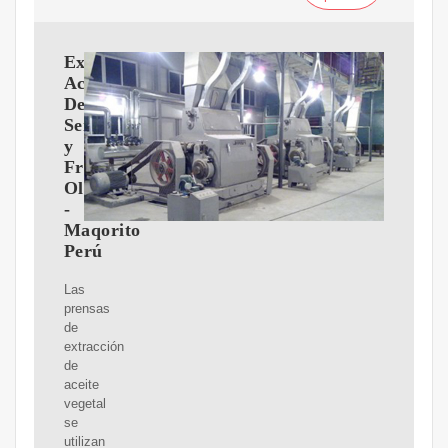
Extractora
Aceite
De
Semillas
y
Frutos
Oleoginosos
-
Maqorito
Perú
Las
prensas
de
extracción
de
aceite
vegetal
se
utilizan