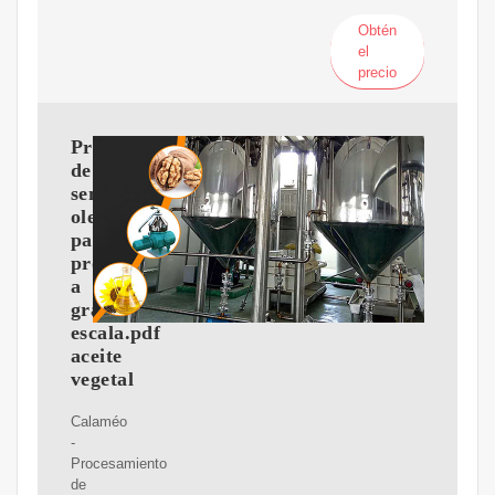
Obtén
el
precio
Procesamiento
de
semillas
oleaginosas
para
productores
a
gran
escala.pdf
aceite
vegetal
Calaméo
-
Procesamiento
de