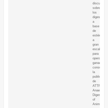
discusión
sobre
los
digestores
a
base
de
estiércol
a
gran
escala
para
operacione
ganaderas,
consulte
la
publicació
de
ATTRA
Anaerobic
Digestion
of
Animal