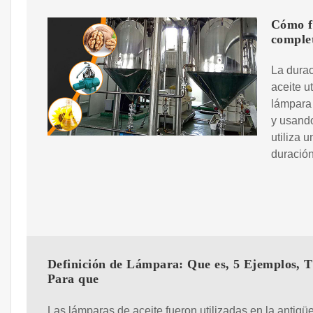
Cómo fu
comple
La durac
aceite u
lámpara
y usando
utiliza 
duració
Definición de Lámpara: Que es, 5 Ejemplos, T
Para que
Las lámparas de aceite fueron utilizadas en la antig