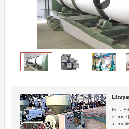
Lámpar
En la Ed
el norte 
alternat