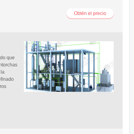
Obtén el precio
ido que
ntorchas
 la
efinado
ros