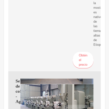
la
mostaza
es
nativo
de
las
tierras
altas
de
Etiopia...
Obtén
el
precio
Semilla
de
colza
-
Agricola21