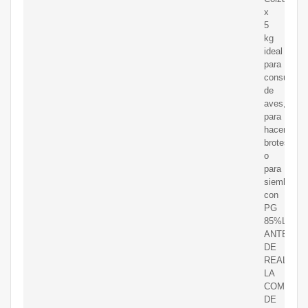
x
5
kg
ideal
para
consumo
de
aves,
para
hacer
brotes
o
para
siembra
con
PG
85%LEER
ANTES
DE
REALIZAR
LA
COMPRAS
DE