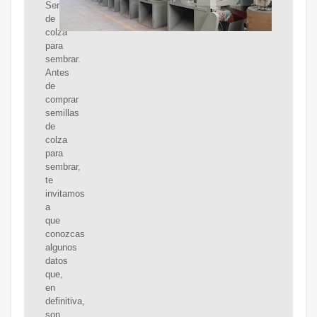
Semillas
de
colza
para
sembrar.
Antes
de
comprar
semillas
de
colza
para
sembrar,
te
invitamos
a
que
conozcas
algunos
datos
que,
en
definitiva,
son