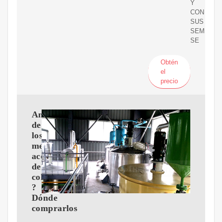
Y
CON
SUS
SEMILLA
SE
Obtén
el
precio
Análisis
de
los
mejores
aceites
de
colza:
?
Dónde
comprarlos