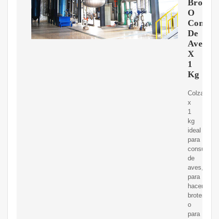
Brotes
O
Consu
De
Aves
X
1
Kg
Colza
x
1
kg
ideal
para
consumo
de
aves,
para
hacer
brotes
o
para