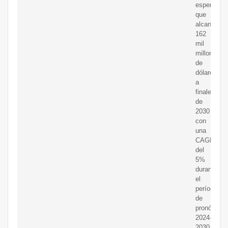
espera
que
alcance
162
mil
millones
de
dólares
a
finales
de
2030
con
una
CAGR
del
5%
durante
el
período
de
pronóstico
2024-
2030.