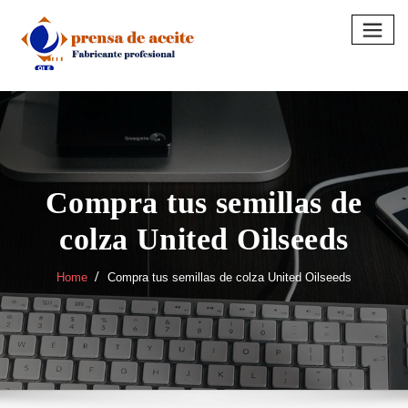
Skip
to
content
Compra tus semillas de
colza United Oilseeds
Home
Compra tus semillas de colza United Oilseeds