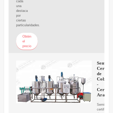
cada
una
destaca
por
ciertas
particularidades.
Obtén
el
precio
Semilla
Certifi
de
Colza
-
Cereale
Arasan
Semillas
certificada