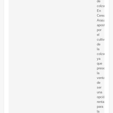
de
colza.
En
Cereales
Arasanz
apostamos
por
el
cultivo
de
la
colza,
ya
que
presenta
la
ventaja
de
ser
una
opción
rentable
para
la