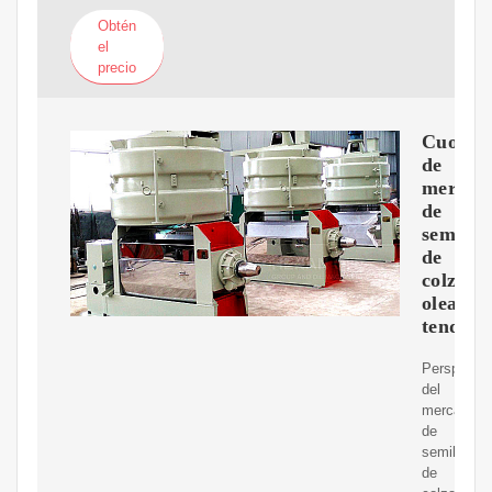
Obtén
el
precio
Cuota
de
mercad
de
semilla
de
colza
oleagin
tendenc
Perspectiv
del
mercado
de
semillas
de