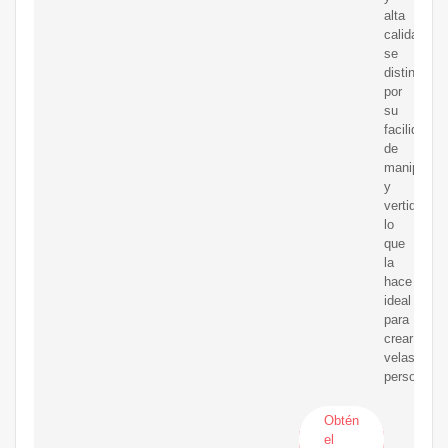
alta
calidad,
se
distingue
por
su
facilidad
de
manipulaci
y
vertido,
lo
que
la
hace
ideal
para
crear
velas
personaliz
Obtén
el