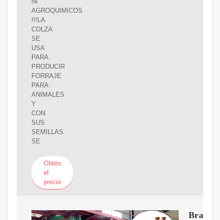
NI
AGROQUIMICOS
!!!LA
COLZA
SE
USA
PARA
PRODUCIR
FORRAJE
PARA
ANIMALES
Y
CON
SUS
SEMILLAS
SE
Obtén
el
precio
Brassic