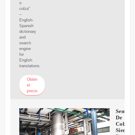
o
colza"
–
English-
Spanish
dictionary
and
search
engine
for
English
translations.
Obtén
el
precio
Semilla
De
Colza
Siembr