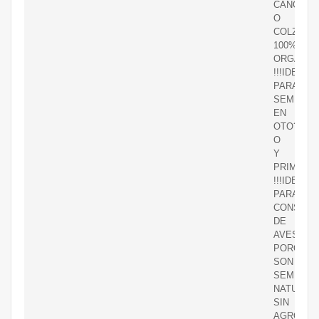
CANOLA
O
COLZA
100%
ORGANIC
!!!IDEAL
PARA
SEMBRA
EN
OTO?
O
Y
PRIMAVE
!!!IDEAL
PARA
CONSUM
DE
AVES
PORQUE
SON
SEMILLA
NATURAL
SIN
AGROQUI