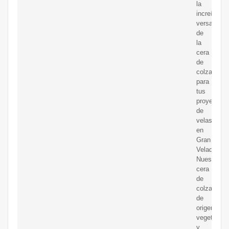
la
increíble
versatilida
de
la
cera
de
colza
para
tus
proyectos
de
velas
en
Gran
Velada.
Nuestra
cera
de
colza,
de
origen
vegetal
y