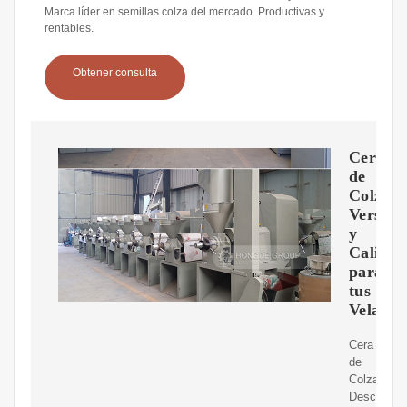
Marca líder en semillas colza del mercado. Productivas y
rentables.
Obtener consulta
Cera
de
Colza:
Versati
y
Calida
para
tus
Velas
Cera
de
Colza.
Descubre