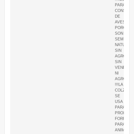
PARA
CONSUM
DE
AVES
PORQUE
SON
SEMILLA
NATURAL
SIN
AGROQUI
SIN
VENENOS
NI
AGROQUI
!!!LA
COLZA
SE
USA
PARA
PRODUCI
FORRAJE
PARA
ANIMALE