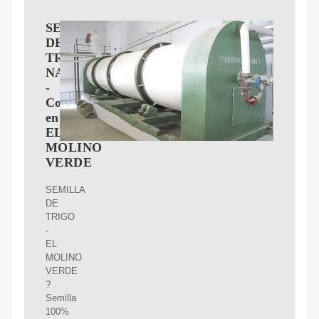
SEMILLA
DE
TRIGO
NATURAL
-
Comprar
en
EL
MOLINO
VERDE
SEMILLA
DE
TRIGO
-
EL
MOLINO
VERDE
?
Semilla
100%