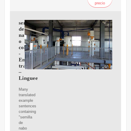
precio
semilla
de
nabo
o
colza
-
English
translation
–
Linguee
Many
translated
example
sentences
containing
"semilla
de
nabo