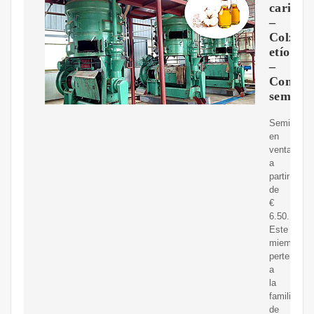
carinat
–
Colza
etíope
–
Compr
semilla
Semillas
en
venta
a
partir
de
€
6.50.
Este
miembro
pertenecie
a
la
familia
de