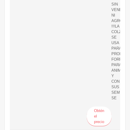
SIN
VENENOS
NI
AGROQUI
!!!LA
COLZA
SE
USA
PARA
PRODUCI
FORRAJE
PARA
ANIMALE
Y
CON
SUS
SEMILLA
SE
Obtén
el
precio