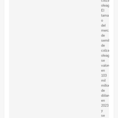
colza
oleaginosa
El
tama?
o
del
mercado
de
semillas
de
colza
oleaginosa
se
valoró
en
103
mil
millones
de
dólares
en
2023
y
se