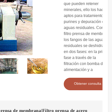
que pueden retener
minerales, ello los hace
aptos para tratamiento de
purines y depuración de
aguas residuales. Con un
filtro prensa de membrana
los fangos de las aguas
residuales se deshidratan
en dos fases: en la primera
fase a través de la
filtración con bomba de
alimentación y a
Obtener consulta
prensa de membrana|Filtro prensa de acero