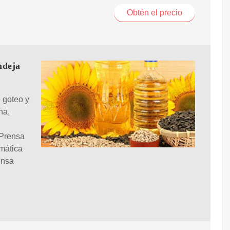
Obtén el precio
ndeja
 goteo y
na,
 Prensa
omática
ensa