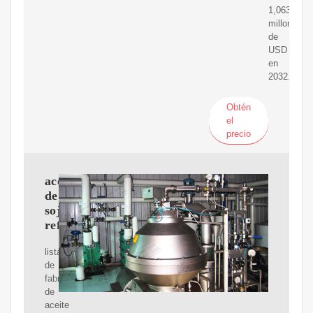
1,063.19
millones
de
USD
en
2032.
Obtén
el
precio
aceite
de
soja
refinado
lista
de
fabricantes
de
aceite