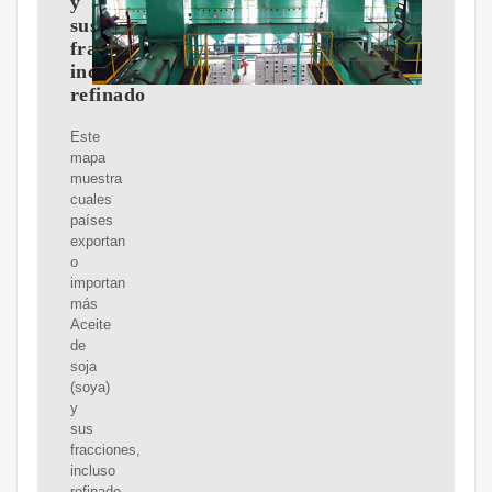
y
sus
fracciones,
incluso
refinado
Este
mapa
muestra
cuales
países
exportan
o
importan
más
Aceite
de
soja
(soya)
y
sus
fracciones,
incluso
refinado,