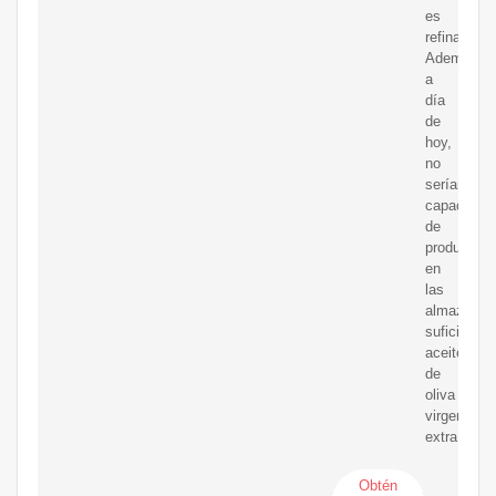
es
refinado.
Además,
a
día
de
hoy,
no
seríamos
capaces
de
producir
en
las
almazaras
suficiente
aceite
de
oliva
virgen
extra
Obtén