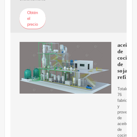
Obtén
el
precio
aceite
de
cocina
de
soja
refinad
Totalmente
76
fabricantes
y
proveedor
de
aceite
de
cocina