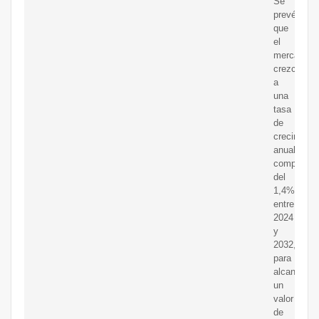
Se
prevé
que
el
mercado
crezca
a
una
tasa
de
crecimient
anual
compuesta
del
1,4%
entre
2024
y
2032,
para
alcanzar
un
valor
de