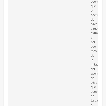
económico
que
el
aceite
de
oliva
virgen
extra,
y
por
eso
más
de
la
mitad
del
aceite
de
oliva
que
consumim
en
Espa?
a