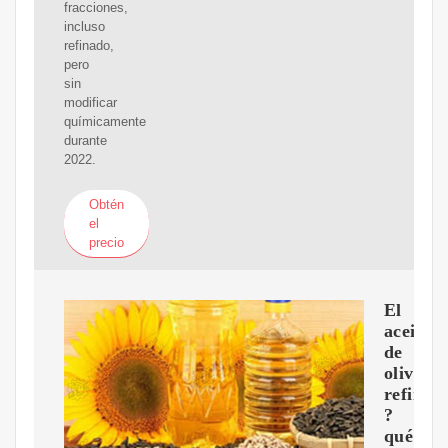
fracciones,
incluso
refinado,
pero
sin
modificar
químicamente
durante
2022.
Obtén
el
precio
El
aceite
de
oliva
refinad
?
qué