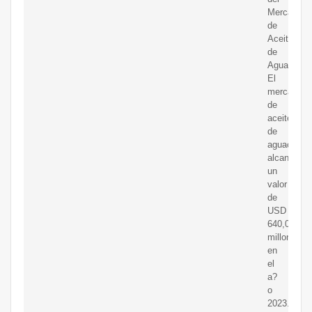
Mercado
de
Aceite
de
Aguacate.
El
mercado
de
aceite
de
aguacate
alcanzó
un
valor
de
USD
640,09
millones
en
el
a?
o
2023.