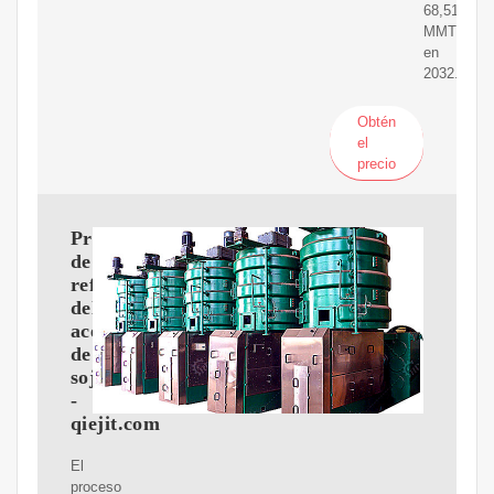
68,51
MMT
en
2032.
Obtén
el
precio
Proceso
de
refinación
del
aceite
de
soja
-
qiejit.com
El
proceso