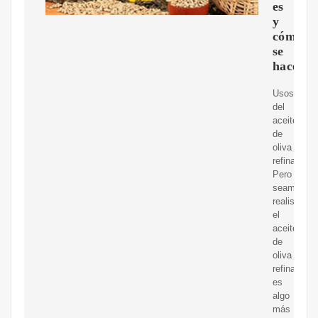
es
y
cómo
se
hace?
Usos
del
aceite
de
oliva
refinado.
Pero
seamos
realistas,
el
aceite
de
oliva
refinado
es
algo
más