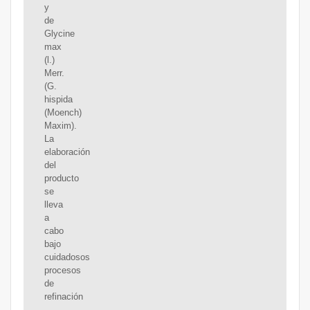
y
de
Glycine
max
(l.)
Merr.
(G.
hispida
(Moench)
Maxim).
La
elaboración
del
producto
se
lleva
a
cabo
bajo
cuidadosos
procesos
de
refinación