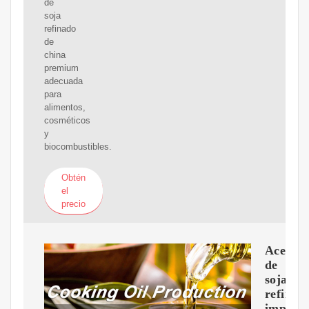
de
soja
refinado
de
china
premium
adecuada
para
alimentos,
cosméticos
y
biocombustibles.
Obtén
el
precio
Aceite
de
soja
refinad
importa