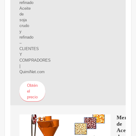
refinado
Aceite
de
soja
crudo
y
refinado
–
CLIENTES
Y
COMPRADORES
|
QuimiNet.com
Obtén
el
precio
Mercad
de
Aceite