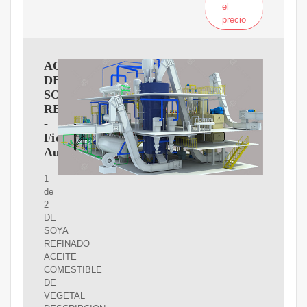
el
precio
ACEITE
DE
SOYA
REFINADO
-
Fiordo
Austral
1
de
2
DE
SOYA
REFINADO
ACEITE
COMESTIBLE
DE
VEGETAL