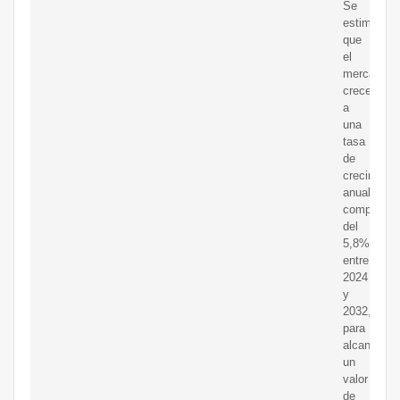
Se
estima
que
el
mercado
crecerá
a
una
tasa
de
crecimient
anual
compuesta
del
5,8%
entre
2024
y
2032,
para
alcanzar
un
valor
de