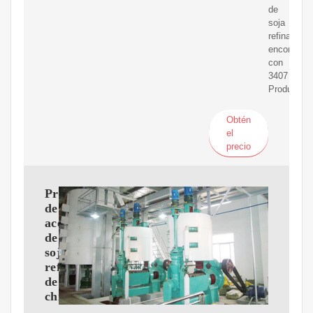
de
soja
refinado
encontrad
con
3407
Productos
Obtén
el
precio
Proveedores
de
aceite
de
soja
refinado
de
china