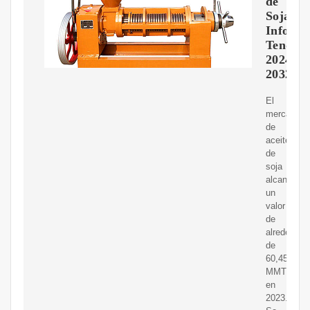
de
Soja,
Informe
Tendenc
2024-
2032
El
mercado
de
aceite
de
soja
alcanzó
un
valor
de
alrededor
de
60,45
MMT
en
2023.