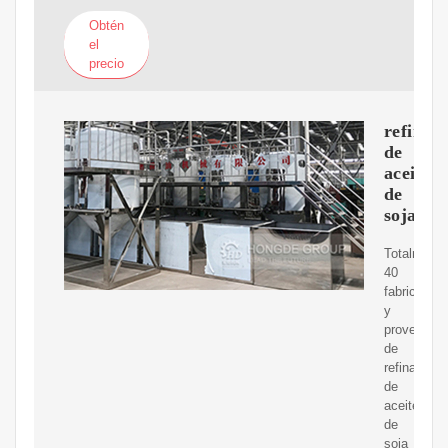
Obtén
el
precio
refinad
de
aceite
de
soja
Totalmente
40
fabricantes
y
proveedor
de
refinadora
de
aceite
de
soja