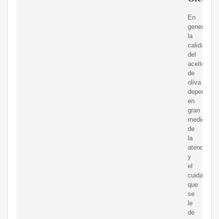
En
general,
la
calidad
del
aceite
de
oliva
depende
en
gran
medida
de
la
atención
y
el
cuidado
que
se
le
dé