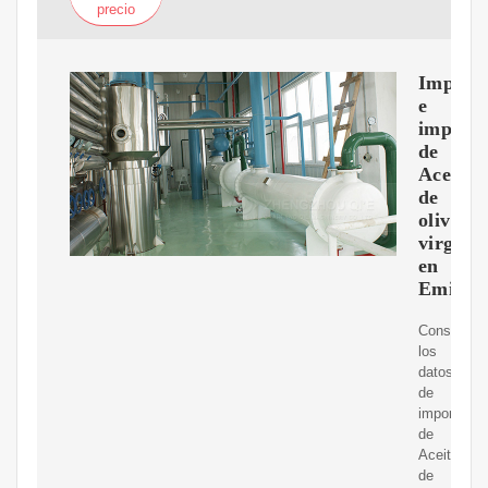
precio
Importa
e
importa
de
Aceite
de
oliva
virgen
en
Emirat
Consulte
los
datos
de
importació
de
Aceite
de