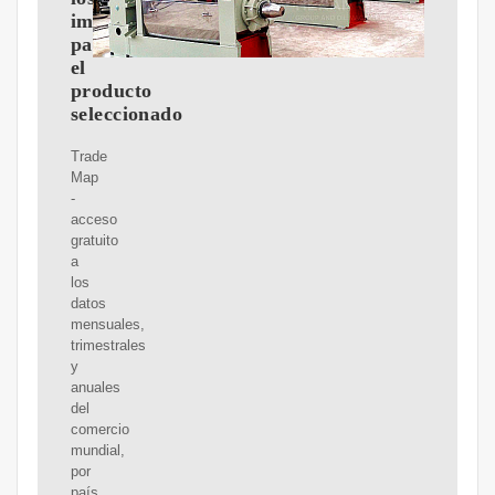
importadores
para
el
producto
seleccionado
Trade
Map
-
acceso
gratuito
a
los
datos
mensuales,
trimestrales
y
anuales
del
comercio
mundial,
por
país,