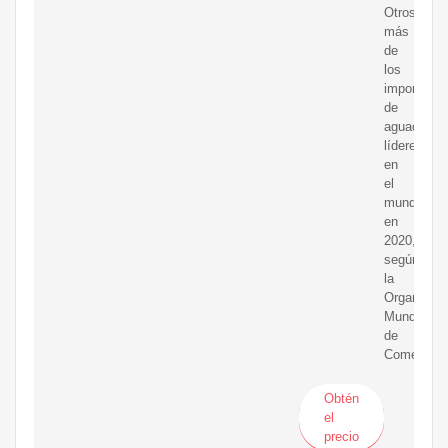
Otros
más
de
los
importador
de
aguacate
líderes
en
el
mundo
en
2020,
según
la
Organizaci
Mundial
de
Comercio
Obtén
el
precio