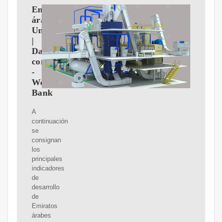
Emiratos
árabes
Unidos
|
Datos
comerciales
-
World
Bank
A
continuación
se
consignan
los
principales
indicadores
de
desarrollo
de
Emiratos
árabes