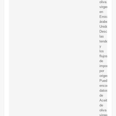
oliva
virgen
en
Emiratos
árabes
Unidos.
Descubra
las
tendencias
y
los
flujos
de
importació
por
origen.
Puede
encontrar
datos
de
Aceite
de
oliva
virgen