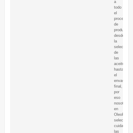
a
todo
el
proceso
de
producción
desde
la
selección
de
las
aceitunas
hasta
el
envasado
final,
por
eso
nosotros
en
OleoPalma
selecciona
cuidadosa
las