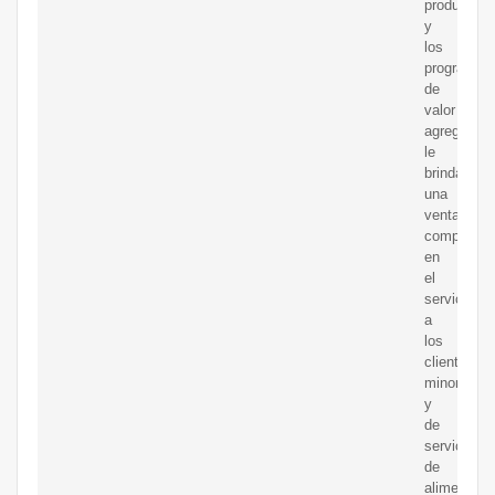
producto
y
los
programas
de
valor
agregado
le
brindan
una
ventaja
competitiv
en
el
servicio
a
los
clientes
minoristas
y
de
servicios
de
alimentos.