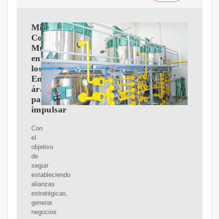
Misión
Comercial
Multisectorial
en
los
Emiratos
árabes
para
impulsar
Con
el
objetivo
de
seguir
estableciendo
alianzas
estratégicas,
generar
negocios