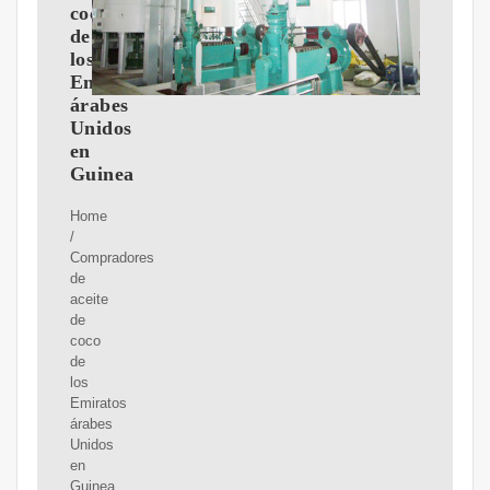
coco
de
los
Emiratos
árabes
Unidos
en
Guinea
Home
/
Compradores
de
aceite
de
coco
de
los
Emiratos
árabes
Unidos
en
Guinea