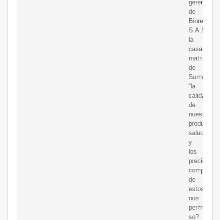
gerente
de
Biorefineri
S.A.S.,
la
casa
matriz
de
SumaSach’
“la
calidad
de
nuestros
productos
saludables
y
los
precios
competitiv
de
estos
nos
permiten
so?