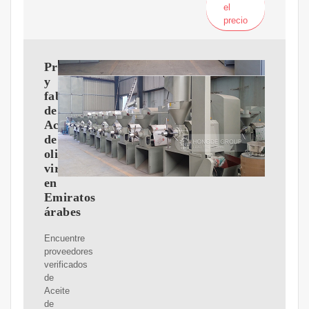
el
precio
Proveedores
y
fabricantes
de
Aceite
de
oliva
virgen
en
Emiratos
árabes
Encuentre
proveedores
verificados
de
Aceite
de