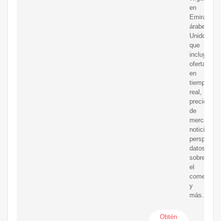
en
Emiratos
árabes
Unidos,
que
incluyen
ofertas
en
tiempo
real,
precios
de
mercado,
noticias,
perspectiv
datos
sobre
el
comercio
y
más.
Obtén