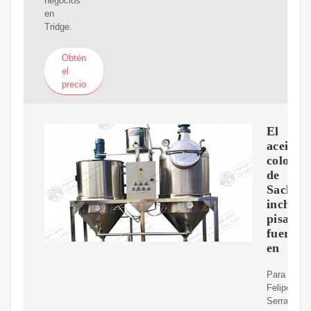
negocios
en
Tridge.
Obtén
el
precio
El
aceite
colomb
de
Sacha
inchi
pisa
fuerte
en
Para
Felipe
Serrano,