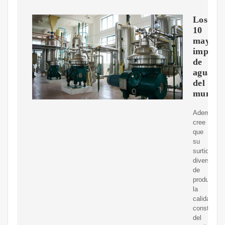
Los
10
mayore
importa
de
aguacat
del
mundo
Además,
cree
que
su
surtido
diversifica
de
productos,
la
calidad
constante
del