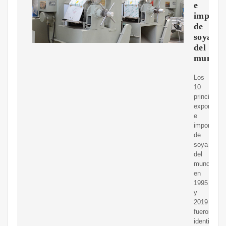
e
importa
de
soya
del
mundo
Los
10
principales
exportador
e
importador
de
soya
del
mundo
en
1995
y
2019
fueron
identificad