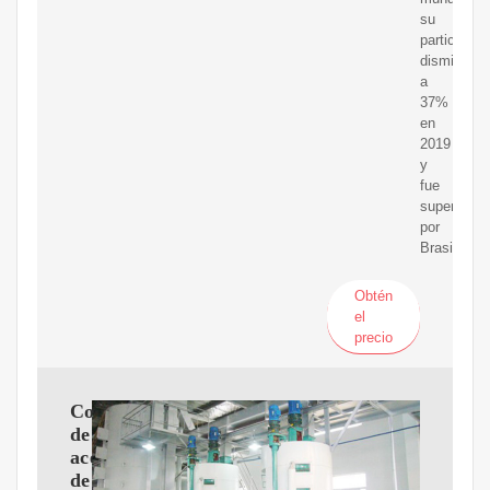
su
participaci
disminuyó
a
37%
en
2019
y
fue
superada
por
Brasil.
Obtén
el
precio
Compradores
de
aceite
de