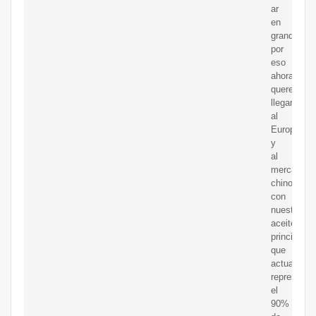
ar
en
grande,
por
eso
ahora
queremos
llegar
al
Europa
y
al
mercado
chino
con
nuestro
aceite
principalm
que
actualmen
representa
el
90%