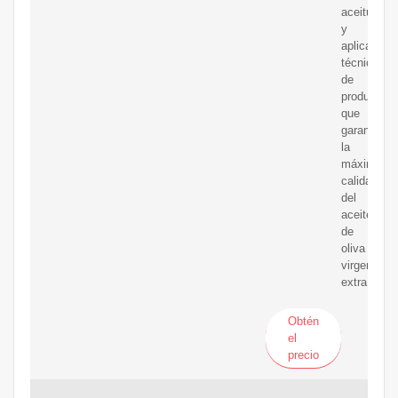
aceitunas
y
aplicamos
técnicas
de
producción
que
garantizan
la
máxima
calidad
del
aceite
de
oliva
virgen
extra.
Obtén
el
precio