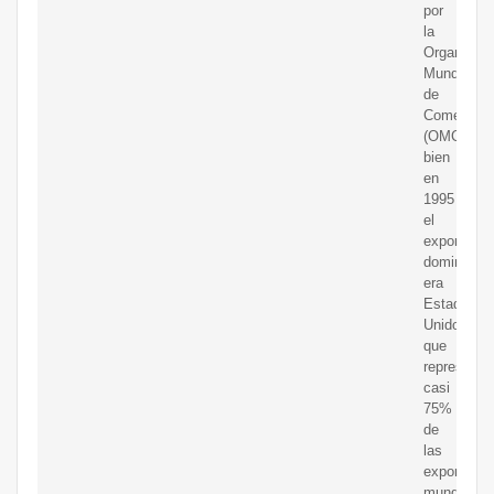
por
la
Organizaci
Mundial
de
Comercio
(OMC).Si
bien
en
1995
el
exportador
dominante
era
Estados
Unidos,
que
representa
casi
75%
de
las
exportacio
mundiales,