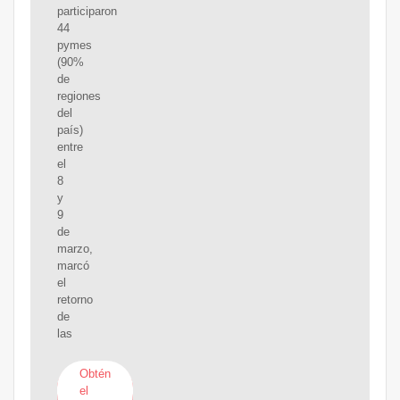
participaron
44
pymes
(90%
de
regiones
del
país)
entre
el
8
y
9
de
marzo,
marcó
el
retorno
de
las
Obtén
el