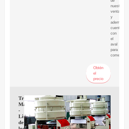
de
nuestras
ventas
y
además
cuenta
con
el
aval
para
comerciali
Obtén
el
precio
Trade
Map
-
Lista
de
los