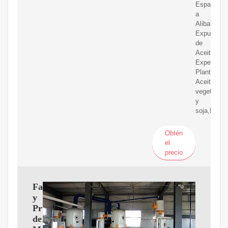
Espa?
a
Alibaba.
Expulsión
de
Aceite-
Expeltec
Planta
Aceite
vegetal
y
soja,Frío
Obtén
el
precio
Fabricante
y
Proveedor
de