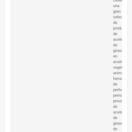
Obtenga
una
gran
selección
de
productos
de
aceite
de
girasol
en
aceite
vegetal
animal,
herramient
de
perforación
petrolera,
proveedor
de
aceite
de
girasol
de