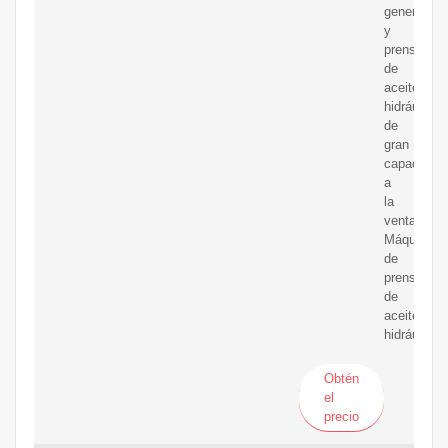
general
y
prensas
de
aceite
hidráulicas
de
gran
capacidad
a
la
venta.
Máquina
de
prensa
de
aceite
hidráulico1
Obtén
el
precio