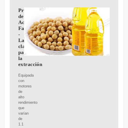
Prensas
de
Aceite
Farmet
-
La
clave
para
la
extracción
Equipada
con
motores
de
alto
rendimiento
que
varían
de
1.1