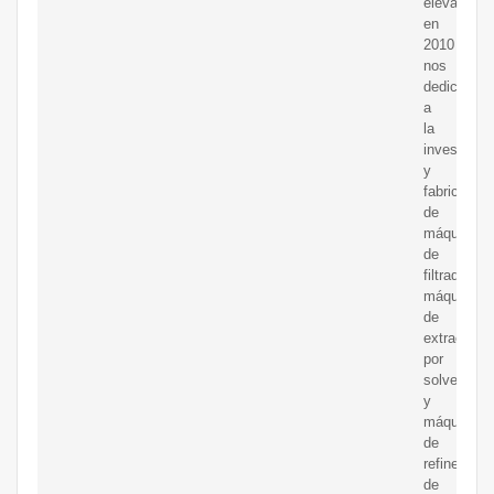
elevadores
en
2010
nos
dedicamos
a
la
investigac
y
fabricación
de
máquinas
de
filtrado,
máquinas
de
extracción
por
solventes
y
máquinas
de
refinería
de