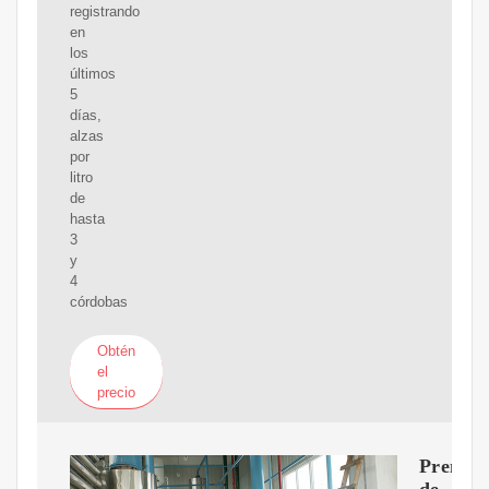
registrando
en
los
últimos
5
días,
alzas
por
litro
de
hasta
3
y
4
córdobas
Obtén
el
precio
Prensa
de