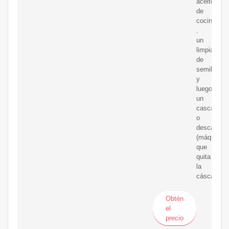
aceite
de
cocina.
.
un
limpiador
de
semillas
y
luego
un
cascanuec
o
descascari
(máquina
que
quita
la
cáscara
Obtén
el
precio