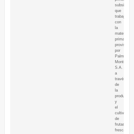
subsidiaria
que
trabaja
con
la
materia
prima
provista
por
Palmas
Monterrey
S.A.
a
través
de
la
producción
y
el
cultivo
de
frutas
frescas