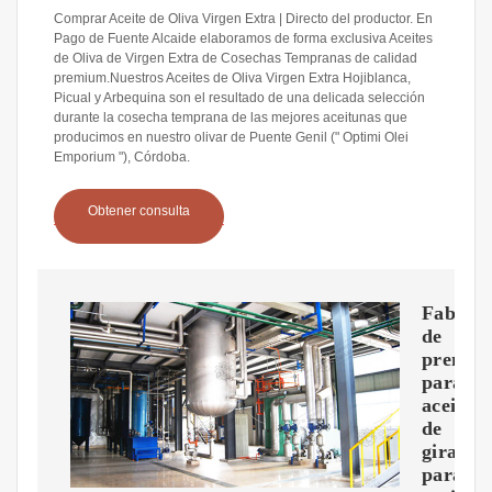
Comprar Aceite de Oliva Virgen Extra | Directo del productor. En
Pago de Fuente Alcaide elaboramos de forma exclusiva Aceites
de Oliva de Virgen Extra de Cosechas Tempranas de calidad
premium.Nuestros Aceites de Oliva Virgen Extra Hojiblanca,
Picual y Arbequina son el resultado de una delicada selección
durante la cosecha temprana de las mejores aceitunas que
producimos en nuestro olivar de Puente Genil (" Optimi Olei
Emporium "), Córdoba.
Obtener consulta
Fabrica
de
prensas
para
aceite
de
girasol
para