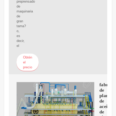
preprensado
de
maquinaria
de
gran
tama?
o,
es
decir,
el
Obtén
el
precio
fabrica
de
plantas
de
aceite
de