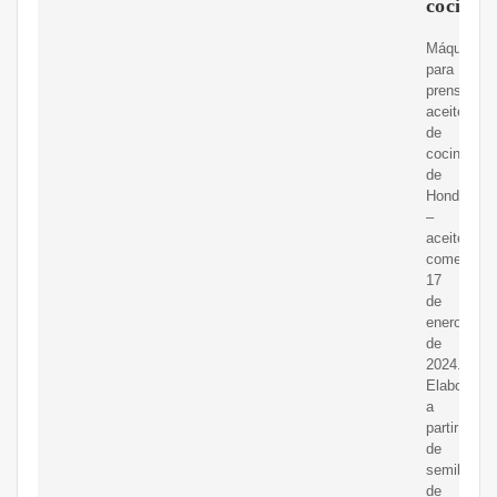
cocinar
Máquina
para
prensar
aceite
de
cocina
de
Honduras
–
aceite
comestible
17
de
enero
de
2024.
Elaborado
a
partir
de
semillas
de