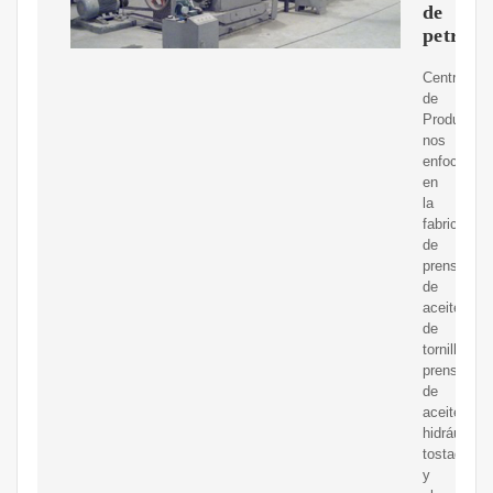
de
petróle
Centro
de
Productos
nos
enfocamos
en
la
fabricación
de
prensas
de
aceite
de
tornillo,
prensas
de
aceite
hidráulicas
tostadoras
y