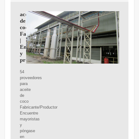
aceite
de
coco
Fabricante/Productor
|
Empresas
y
proveedores
54
proveedores
para
aceite
de
coco
Fabricante/Productor
Encuentre
mayoristas
y
póngase
en