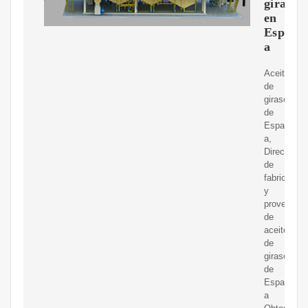
girasol
en
Espa?
a
Aceite
de
girasol
de
Espa?
a,
Directorio
de
fabricantes
y
proveedor
de
aceite
de
girasol
de
Espa?
a