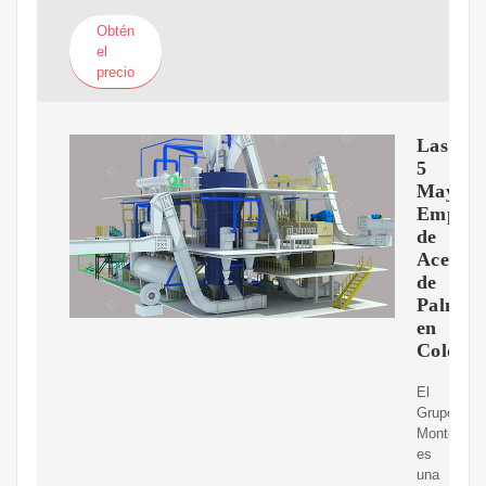
Obtén
el
precio
Las
5
Mayore
Empres
de
Aceite
de
Palma
en
Colomb
El
Grupo
Monterrey
es
una