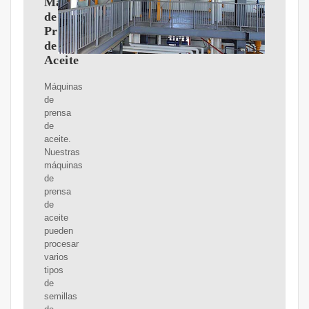
Máquinas
de
Prensa
de
Aceite
Máquinas
de
prensa
de
aceite.
Nuestras
máquinas
de
prensa
de
aceite
pueden
procesar
varios
tipos
de
semillas