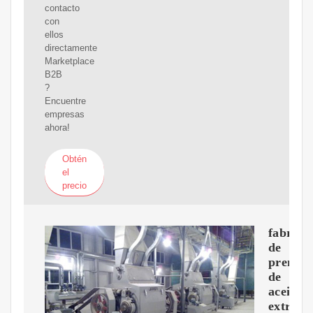
contacto
con
ellos
directamente
Marketplace
B2B
?
Encuentre
empresas
ahora!
Obtén
el
precio
fabrica
de
prensas
de
aceite
extracc