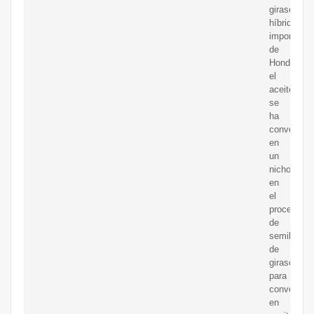
girasol
híbridas
importadas
de
Honduras,
el
aceite
se
ha
convertido
en
un
nicho
en
el
procesami
de
semillas
de
girasol
para
convertirla
en