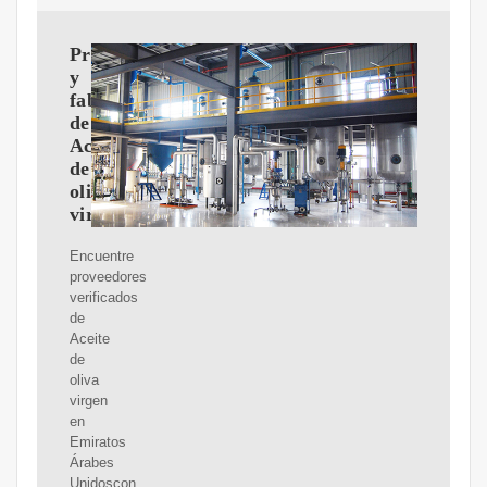
Proveedores
y
fabricantes
de
Aceite
de
oliva
virgen
Encuentre
proveedores
verificados
de
Aceite
de
oliva
virgen
en
Emiratos
Árabes
Unidoscon