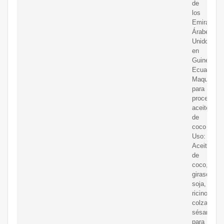
de
los
Emiratos
Árabes
Unidos
en
Guinea
Ecuatorial
Maquinaria
para
procesar
aceite
de
coco
Uso:
Aceite
de
coco,
girasol,
soja,
ricino,
colza,
sésamo,
para