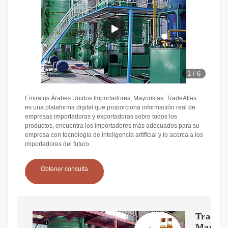
1
/
6
Emiratos Árabes Unidos Importadores, Mayoristas. TradeAtlas
es una plataforma digital que proporciona información real de
empresas importadoras y exportadoras sobre todos los
productos, encuentra los importadores más adecuados para su
empresa con tecnología de inteligencia artificial y lo acerca a los
importadores del futuro.
Obtener consulta
Trade
Map