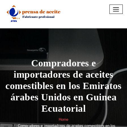
Skip
to
content
Compradores e
importadores de aceites
comestibles en los Emiratos
árabes Unidos en Guinea
Ecuatorial
Home
Compradores e importadores de aceites comestibles en los