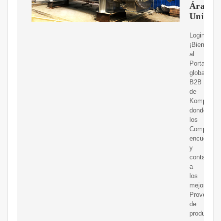
Árabes
Unidos
Login
¡Bienvenid
al
Portal
global
B2B
de
Kompass
donde
los
Comprador
encuentran
y
contactan
a
los
mejores
Proveedor
de
productos