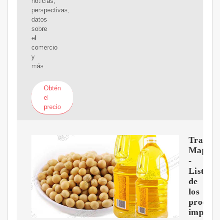
noticias,
perspectivas,
datos
sobre
el
comercio
y
más.
Obtén
el
precio
Trade
Map
-
Lista
de
los
product
import