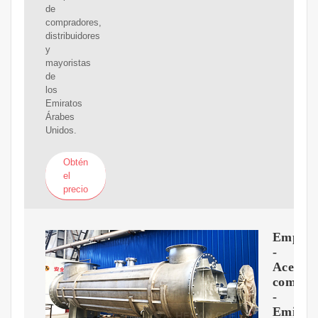
de
compradores,
distribuidores
y
mayoristas
de
los
Emiratos
Árabes
Unidos.
Obtén
el
precio
Empres
-
Aceites
comesti
-
Emirat