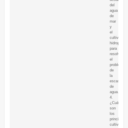
del
agua
de
mar
y
el
cultivo
hidropónic
para
resolver
el
problema
de
la
escasez
de
agua.
4.
¿Cuáles
son
los
principales
cultivos