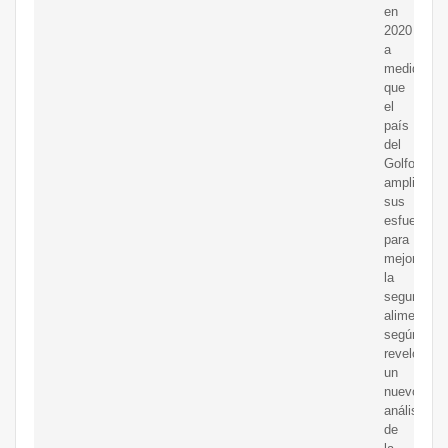
en
2020
a
medida
que
el
país
del
Golfo
amplió
sus
esfuerzos
para
mejorar
la
seguridad
alimentaria
según
reveló
un
nuevo
análisis
de