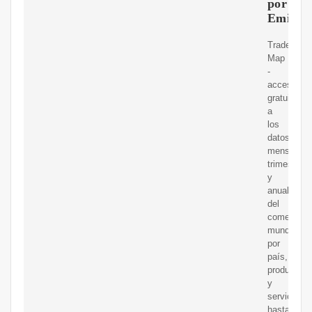
por
Emirat
Trade
Map
-
acceso
gratuito
a
los
datos
mensuales
trimestrale
y
anuales
del
comercio
mundial,
por
país,
producto
y
servicio,
hasta