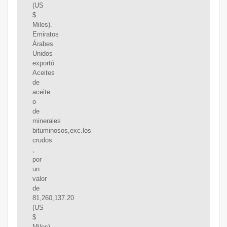
(US
$
Miles).
Emiratos
Árabes
Unidos
exportó
Aceites
de
aceite
o
de
minerales
bituminosos,exc.los
crudos
,
por
un
valor
de
81,260,137.20
(US
$
Miles).