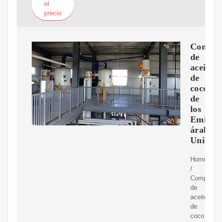
el
precio
Compra
de
aceite
de
coco
de
los
Emirat
árabes
Unidos
Home
/
Comprador
de
aceite
de
coco