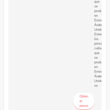
que
se
producen
en
Emiratos
Árabes
Unidos?
Entre
los
principales
cultivos
que
se
producen
en
Emiratos
Árabes
Unidos
se
Obtén
el
precio