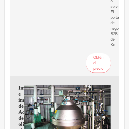
o
servicios!
El
portal
de
negocios
B2B
de
Ko
Obtén
el
precio
Importaciones
e
importadores
de
Aceite
de
oliva