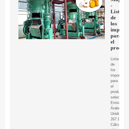
-
Lista
de
los
importa
para
el
produc
Lista
de
los
importador
para
el
producto
selecciona
Emiratos
Árabes
Unidos:
267.937.29
Cálculos