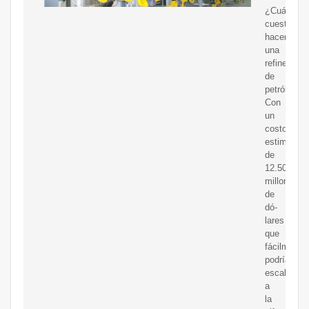
¿Cuánto
cuesta
hacer
una
refinería
de
petróleo?
Con
un
costo
estimado
de
12.500
millones
de
dó-
lares
que
fácilmente
podrían
escalar
a
la