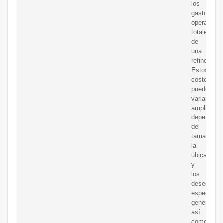
los
gastos
operativos
totales
de
una
refinería.
Estos
costos
pueden
variar
ampliamen
dependien
del
tamaño,
la
ubicación
y
los
desechos
específico
generados,
así
como