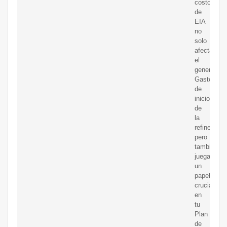
costos
de
EIA
no
solo
afectan
el
general
Gastos
de
inicio
de
la
refinería,
pero
también
juegan
un
papel
crucial
en
tu
Plan
de