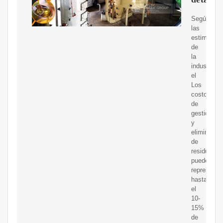
Según
las
estimacio
de
la
industria,
el
Los
costos
de
gestión
y
eliminació
de
residuos
pueden
representa
hasta
el
10-
15%
de