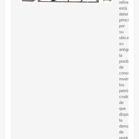
refinería
está
determina
principalm
por
su
ubicación,
su
antigüedad
la
posibilidad
de
conseguir
inversione
los
petróleos
crudos
de
que
dispone,
la
demanda
de
productos