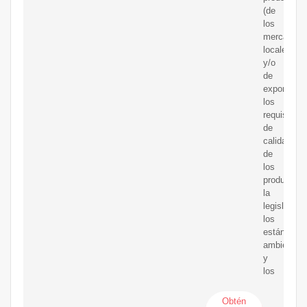
(de
los
mercados
locales
y/o
de
exportación
los
requisitos
de
calidad
de
los
productos,
la
legislación
los
estándares
ambientale
y
los
Obtén