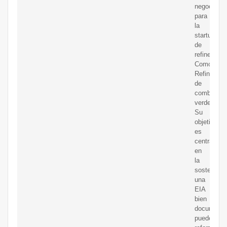
negocios
para
la
startup
de
refinería.
Como
Refinería
de
combustibl
verde
Su
objetivo
es
centrarse
en
la
sostenibili
una
EIA
bien
documenta
puede