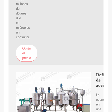
millones
de
dólares,
dijo
el
miércoles
un
consultor.
Obtén
el
precio
Refiner
de
aceite
La
economía
en
una