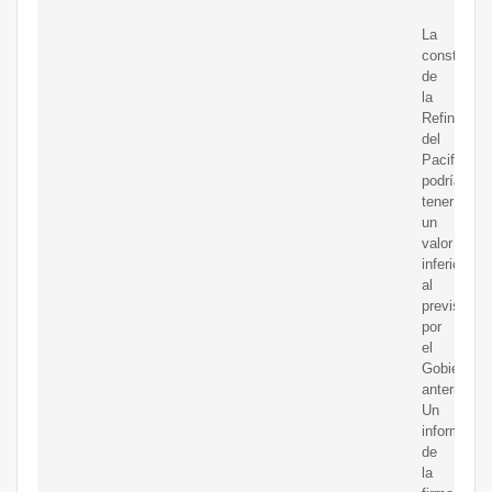
La
construcci
de
la
Refinería
del
Pacifico
podría
tener
un
valor
inferior
al
previsto
por
el
Gobierno
anterior.
Un
informe
de
la