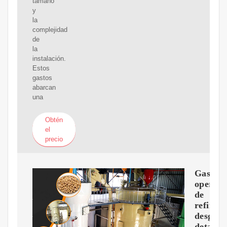
tamaño
y
la
complejidad
de
la
instalación.
Estos
gastos
abarcan
una
Obtén
el
precio
Gastos
operati
de
refinerí
desglos
detalla