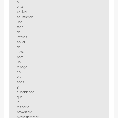
o
2.64
US$/bl
asumiendo
una
tasa
de
interés
anual
del
12%
para
un
repago
en
25
años
y
suponiendo
que
la
refinería
brownfield
hydroskimmer