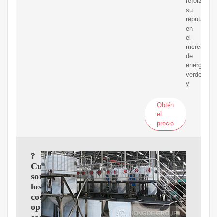
reforzar
su
reputación
en
el
mercado
de
energía
verde
y
Obtén
el
precio
?
Cuáles
son
los
costos
operativos