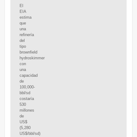
El
EIA
estima
que
una
refinería
del
tipo
brownfield
hydroskimmer
con
una
capacidad
de
100,000-
bbl/sd
costaría
530
millones
de
US$
(5,280
US$/bbl/sd)