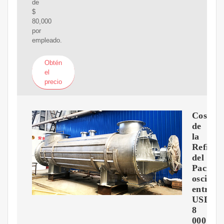
de
$
80,000
por
empleado.
Obtén
el
precio
Costo
de
la
Refiner
del
Pacífic
oscila
entre
USD
8
000