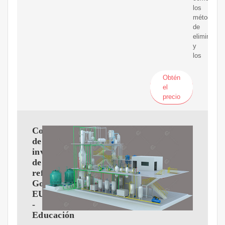
los
métodos
de
eliminació
y
los
Obtén
el
precio
Costos
de
inversión
de
refinerías
Golfo
EUA
-
Educación