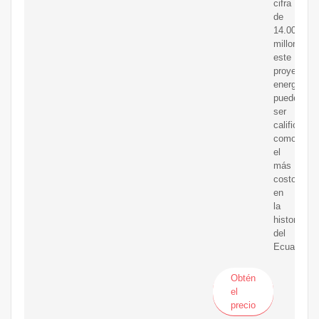
cifra
de
14.000
millones,
este
proyecto
energético
puede
ser
calificado
como
el
más
costoso
en
la
historia
del
Ecuador.
Obtén
el
precio