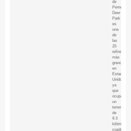
de
Pemex?
Deer
Park
es
una
de
las
25
refinerías
más
grandes
en
Estados
Unidos,
ya
que
ocupa
un
terreno
de
9.3
kilómetros
cuadrados.