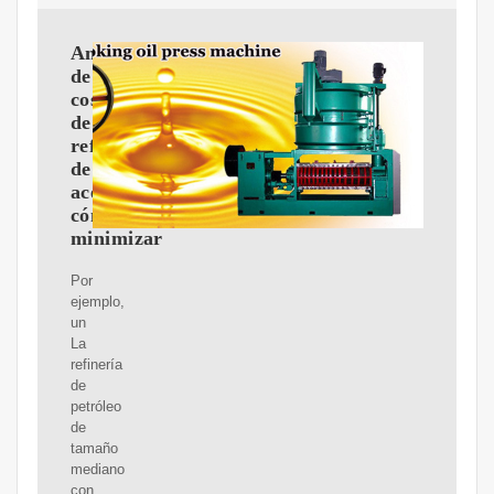
Análisis
de
costos
de
refinación
de
aceite:
cómo
minimizar
Por
ejemplo,
un
La
refinería
de
petróleo
de
tamaño
mediano
con