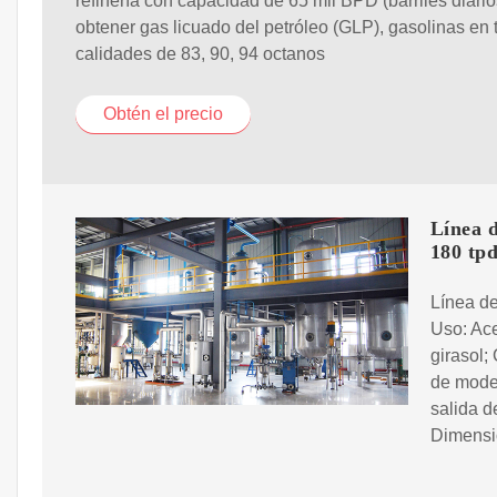
refinería con capacidad de 65 mil BPD (barriles diario
obtener gas licuado del petróleo (GLP), gasolinas en 
calidades de 83, 90, 94 octanos
Obtén el precio
Línea d
180 tp
Línea de
Uso: Ace
girasol
de mode
salida d
Dimensi