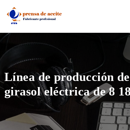
Skip
to
content
Línea de producción de
girasol eléctrica de 8 1