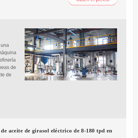
e una
 máquina
efinería
íneas de
ite de
de aceite de girasol eléctrico de 8-180 tpd en