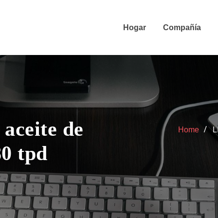
Hogar
Compañía
 aceite de
Home
L
80 tpd