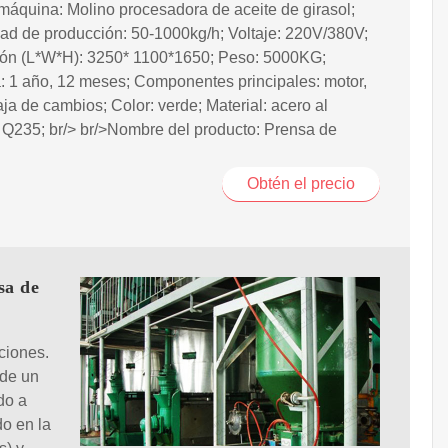
máquina: Molino procesadora de aceite de girasol;
ad de producción: 50-1000kg/h; Voltaje: 220V/380V;
ón (L*W*H): 3250* 1100*1650; Peso: 5000KG;
: 1 año, 12 meses; Componentes principales: motor,
aja de cambios; Color: verde; Material: acero al
Q235; br/> br/>Nombre del producto: Prensa de
Obtén el precio
sa de
ciones.
 de un
do a
o en la