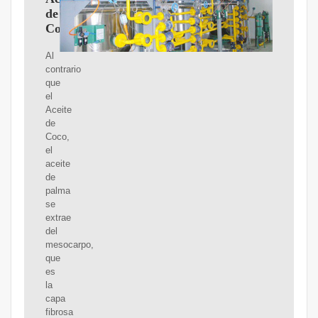
de
Coco
Al
contrario
que
el
Aceite
de
Coco,
el
aceite
de
palma
se
extrae
del
mesocarpo,
que
es
la
capa
fibrosa