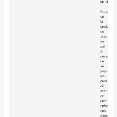
sostenib
Desafíos
en
la
producción
de
aceite
de
palma.
A
pesar
de
su
popularida
los
productore
de
aceite
de
palma
enfrentan
una
monta?