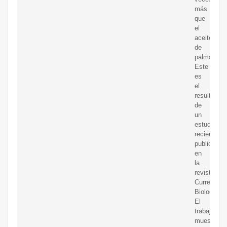
más
que
el
aceite
de
palma.
Este
es
el
resultado
de
un
estudio
reciente
publicado
en
la
revista
Current
Biology.
El
trabajo
muestra