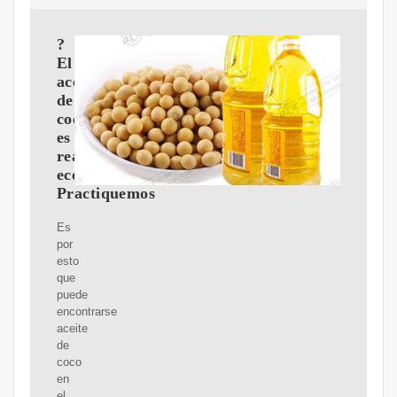
?
El
aceite
de
coco
es
realmente
ecológico?
Practiquemos
Es
por
esto
que
puede
encontrarse
aceite
de
coco
en
el