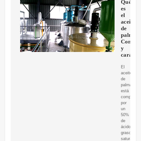
Qué
es
el
aceite
de
palma:
Compos
y
caracter
El
aceite
de
palma
está
compuesto
por
un
50%
de
ácidos
grasos
saturados