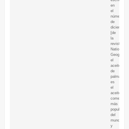
en
el
número
de
diciembre
[de
la
revista
National
Geographic
el
aceite
de
palma
es
el
aceite
comestible
más
popular
del
mundo
y