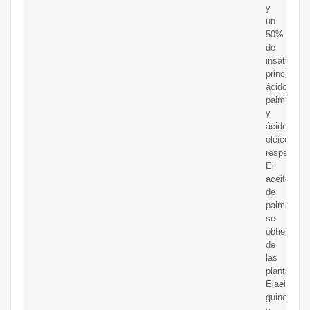
y
un
50%
de
insaturado
principalm
ácido
palmítico
y
ácido
oleico,
respectiva
El
aceite
de
palma
se
obtiene
de
las
plantas
Elaeis
guineensis