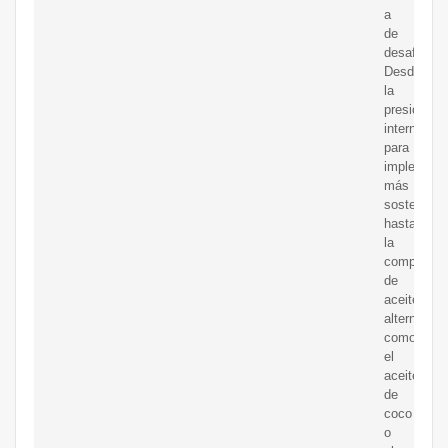
a
de
desafíos.
Desde
la
presión
internacion
para
implement
más
sostenible
hasta
la
competenc
de
aceites
alternativo
como
el
aceite
de
coco
o