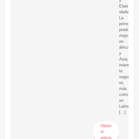
y
Elaeis
oleifera.
La
primera
predomina
mayoritari
en
áfrica
y
Asia,
mientras
la
segunda
es
más
común
en
Latinoamér
[…]
Obtén
el
precio