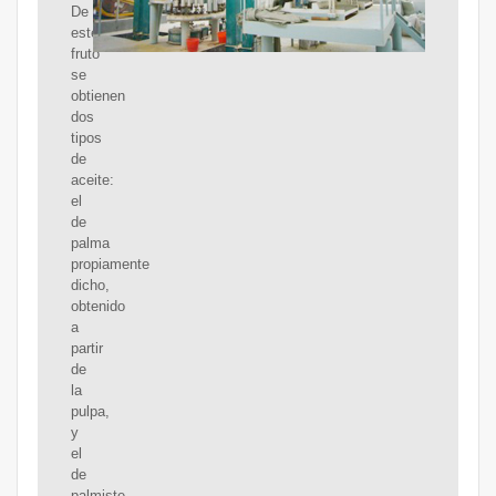
De
este
fruto
se
obtienen
dos
tipos
de
aceite:
el
de
palma
propiamente
dicho,
obtenido
a
partir
de
la
pulpa,
y
el
de
palmiste,