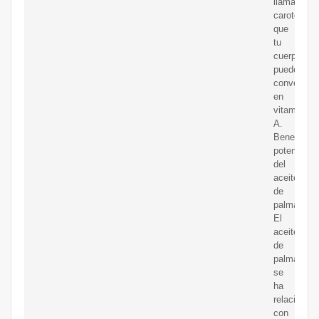
llamados
carotenoid
que
tu
cuerpo
puede
convertir
en
vitamina
A.
Beneficios
potenciale
del
aceite
de
palma.
El
aceite
de
palma
se
ha
relacionad
con