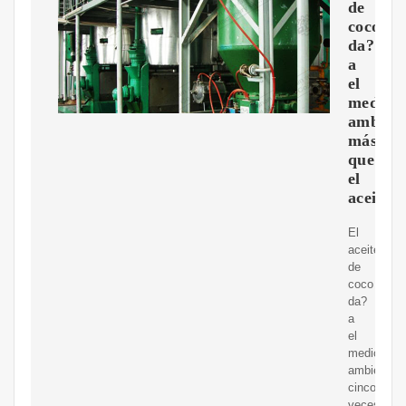
de
coco
da?
a
el
medio
ambien
más
que
el
aceite
El
aceite
de
coco
da?
a
el
medio
ambiente
cinco
veces