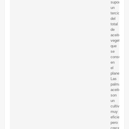
supone
un
tercio
del
total
de
aceite
vegetal
que
se
consume
en
el
planeta.
Las
palmas
aceiteras
son
un
cultivo
muy
eficiente,
pero
crecen