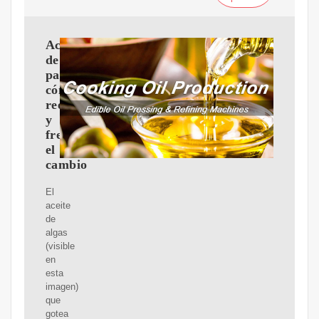
Aceite
de
palma:
cómo
reemplazarlo
y
frenar
el
cambio
El
aceite
de
algas
(visible
en
esta
imagen)
que
gotea