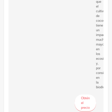
que
el
cultivo
de
cocos
tiene
un
impacto
mucho
mayor
en
los
ecosistem
y,
por
consiguien
en
la
biodiversid
Obtén
el
precio