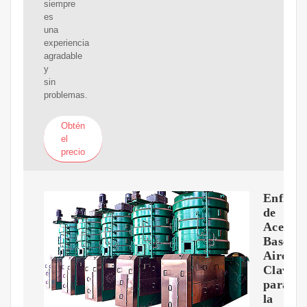
siempre
es
una
experiencia
agradable
y
sin
problemas.
Obtén
el
precio
Enfriad
de
Aceite
Base
Aire:
Clave
para
la