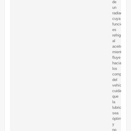
de
un
radiador
cuya
función
es
refrigerar
al
aceite
mientras
fluye
hacia
los
component
del
vehículo,
cuidando
que
la
lubricación
sea
óptima
y
no