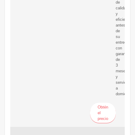
de
calidad
y
eficiencia
antes
de
su
entrega;
con
garantía
de
3
meses
y
servicio
a
domicilio.
Obtén
el
precio