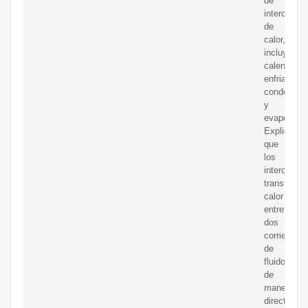
de
intercambi
de
calor,
incluyendo
calentador
enfriadores
condensad
y
evaporador
Explica
que
los
intercambi
transfieren
calor
entre
dos
corrientes
de
fluidos
de
manera
directa