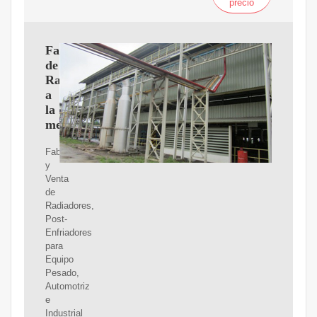
precio
Fabricacion
de
Radiadores
a
la
medida
Fabricacion
y
Venta
de
Radiadores,
Post-
Enfriadores
para
Equipo
Pesado,
Automotriz
e
Industrial