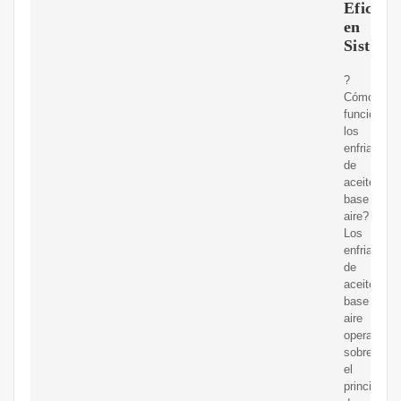
Eficien
en
Sistema
?
Cómo
funcionan
los
enfriadores
de
aceite
base
aire?
Los
enfriadores
de
aceite
base
aire
operan
sobre
el
principio