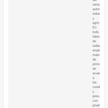
ramas:
automotriz
industrial
y
agrícola.
En
toda
fabricación
de
radiadores
empleamo
material
de
primera
de
acuerdo
a
las
condicione
y
presupues
con
pruebas