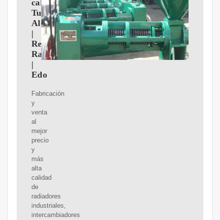
calor,
Tubos
Aletados
|
Reisa
Radiadores
|
Edo
Fabricación
y
venta
al
mejor
precio
y
más
alta
calidad
de
radiadores
industriales,
intercambiadores