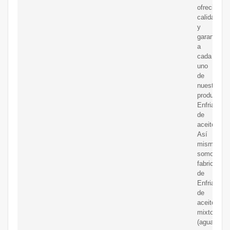
ofreciendo
calidad
y
garantía
a
cada
uno
de
nuestros
productos.
Enfriadore
de
aceite
Así
mismo,
somos
fabricantes
de
Enfriadore
de
aceite
mixtos
(agua