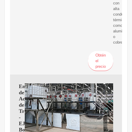
con
alta
conductivi
térmica
como
aluminio
o
cobre.
Obtén
el
precio
Enfriadores
de
Aceite
de
Transmisión
-
EJ
Bowman