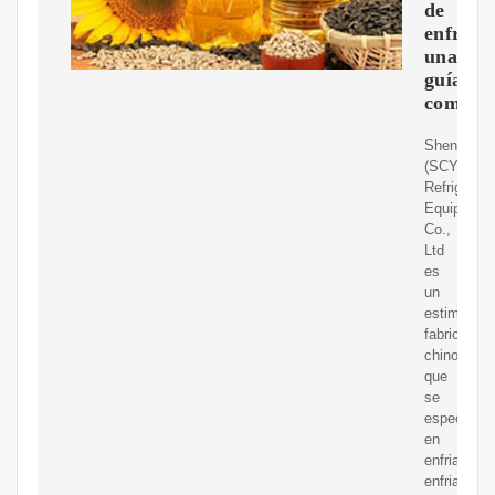
de
enfriad
una
guía
comple
ShenChua
(SCY)
Refrigerati
Equipment
Co.,
Ltd
es
un
estimado
fabricante
chino
que
se
especializ
en
enfriadores
enfriados