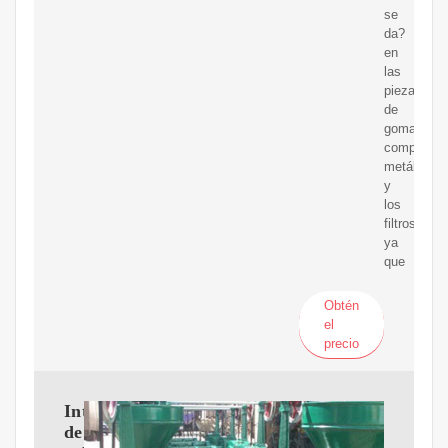
se
da?
en
las
piezas
de
goma,
component
metálicos
y
los
filtros
ya
que
Obtén
el
precio
Intercambiadores
de