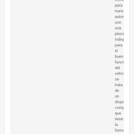
para
transmisió
automática
son
una
pieza
indispensa
para
el
buen
funcionami
del
vehículo;
se
trata
de
un
dispositivo
compacto
que
tiene
la
forma