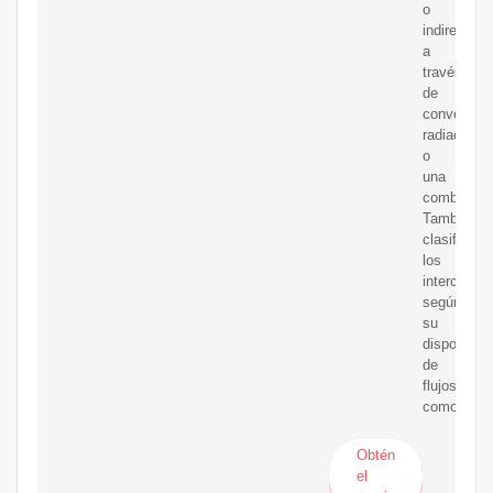
o
indirecta
a
través
de
convección
radiación
o
una
combinaci
También
clasifica
los
intercambi
según
su
disposició
de
flujos,
como
Obtén
el