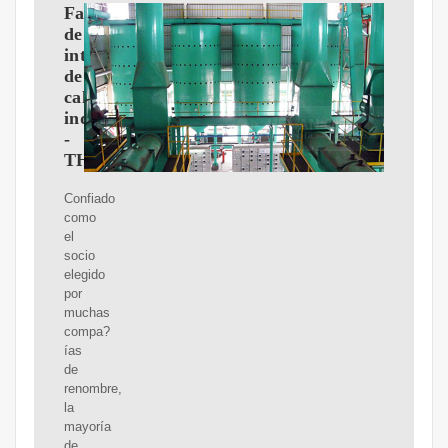
Fabricante
de
intercambiadores
de
calor
industriales
-
THERMOFIN
Confiado
como
el
socio
elegido
por
muchas
compa?
ías
de
renombre,
la
mayoría
de