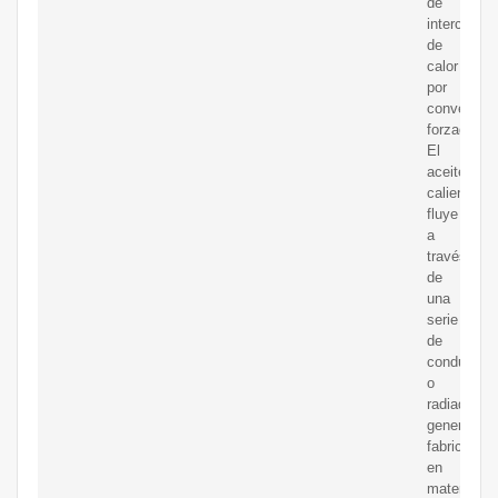
de
intercambi
de
calor
por
convecció
forzada.
El
aceite
caliente
fluye
a
través
de
una
serie
de
conductos
o
radiadores,
generalme
fabricados
en
materiales