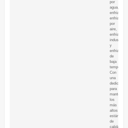
por
agua,
enfriadores
enfriados
por
aire,
enfriadores
industriale
y
enfriadores
de
baja
temperatur
Con
una
dedicación
para
mantener
los
más
altos
estándares
de
calidad,