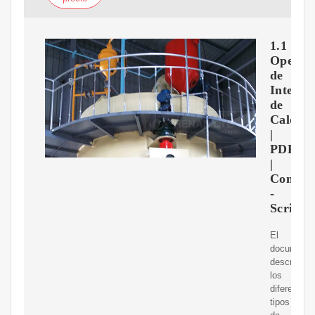
1.1
Operac
de
Interca
de
Calor
|
PDF
|
Convec
-
Scribd
El
documento
describe
los
diferentes
tipos