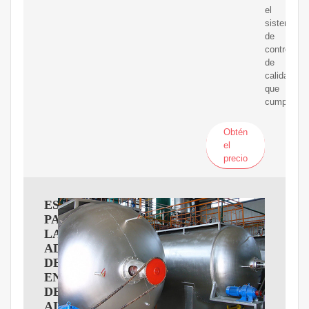
el
sistema
de
control
de
calidad
que
cumple
Obtén
el
precio
ESPECIFICACIONES
PARA
LA
ADQUISICIóN
DE
ENFRIADORES
DE
AIRE