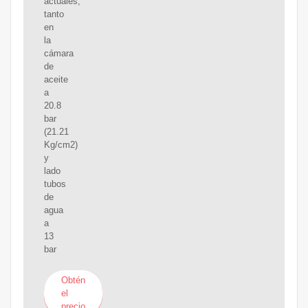
actuales,
tanto
en
la
cámara
de
aceite
a
20.8
bar
(21.21
Kg/cm2)
y
lado
tubos
de
agua
a
13
bar
Obtén
el
precio