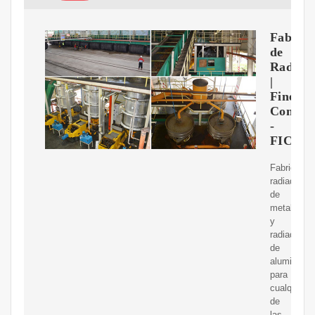
Fabrica
de
Radiad
|
Fine
Combus
-
FICEN
Fabricamo
radiadores
de
metal
y
radiadores
de
aluminio
para
cualquiera
de
las